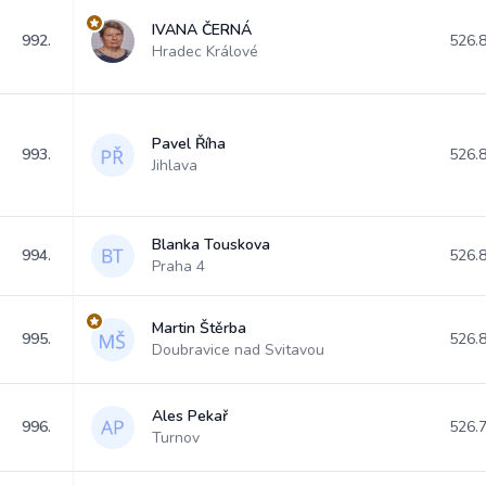
IVANA ČERNÁ
992.
526.
Hradec Králové
Pavel Říha
993.
526.
Jihlava
Blanka Touskova
994.
526.
Praha 4
Martin Štěrba
995.
526.
Doubravice nad Svitavou
Ales Pekař
996.
526.
Turnov