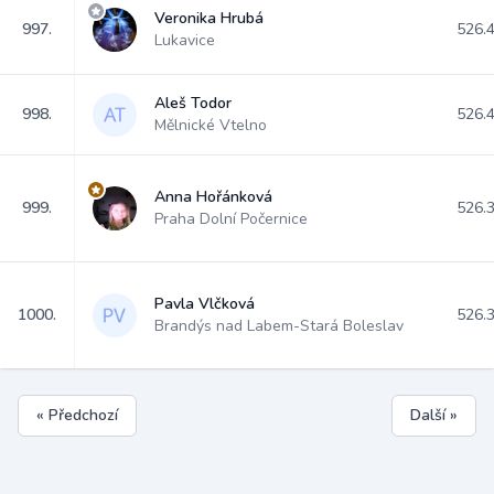
Veronika Hrubá
997.
526.
Lukavice
Aleš Todor
998.
526.
Mělnické Vtelno
Anna Hořánková
999.
526.
Praha Dolní Počernice
Pavla Vlčková
1000.
526.
Brandýs nad Labem-Stará Boleslav
« Předchozí
Další »