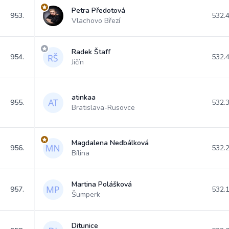
Petra Předotová
953.
532.
Vlachovo Březí
Radek Štaff
954.
532.
Jičín
atinkaa
955.
532.
Bratislava-Rusovce
Magdalena Nedbálková
956.
532.
Bílina
Martina Polášková
957.
532.
Šumperk
Ditunice