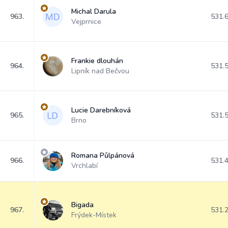
Michal Darula
963.
531.
Vejprnice
Frankie dlouhán
964.
531.
Lipník nad Bečvou
Lucie Darebníková
965.
531.
Brno
Romana Půlpánová
966.
531.
Vrchlabí
Bigada
967.
531.
Frýdek-Místek