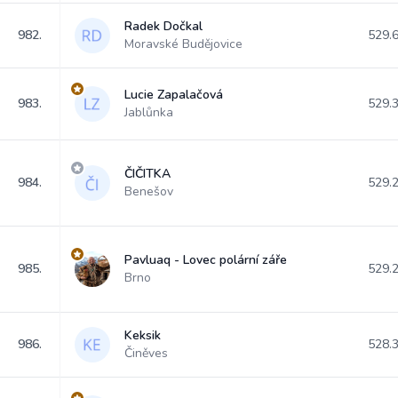
Radek Dočkal
982.
529.
Moravské Budějovice
Lucie Zapalačová
983.
529.
Jablůnka
ČIČITKA
984.
529.
Benešov
Pavluaq - Lovec polární záře
985.
529.
Brno
Keksik
986.
528.
Činěves