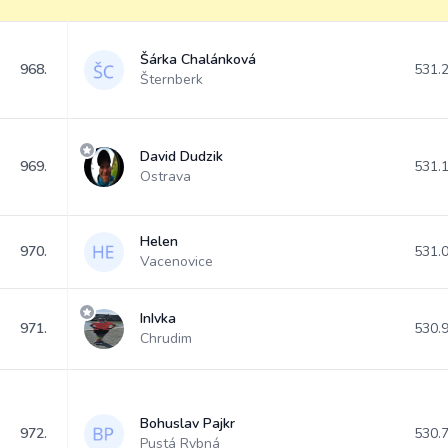
Šárka Chalánková
968.
531.
Šternberk
David Dudzik
969.
531.
Ostrava
Helen
970.
531.
Vacenovice
InIvka
971.
530.
Chrudim
Bohuslav Pajkr
972.
530.
Pustá Rybná