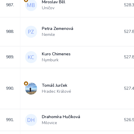
Miroslav Běl
987.
528.
Uničov
Petra Zemenová
988.
527.
Nemile
Kuro Chimenes
989.
527.
Nymburk
Tomáš Jurček
990.
527.
Hradec Králové
Drahomíra Hučíková
991.
526.
Milovice