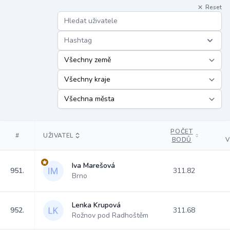
Reset
Hashtag
POČET
#
UŽIVATEL
BODŮ
V
Iva Marešová
951.
311.82
Brno
Lenka Krupová
952.
311.68
Rožnov pod Radhoštěm