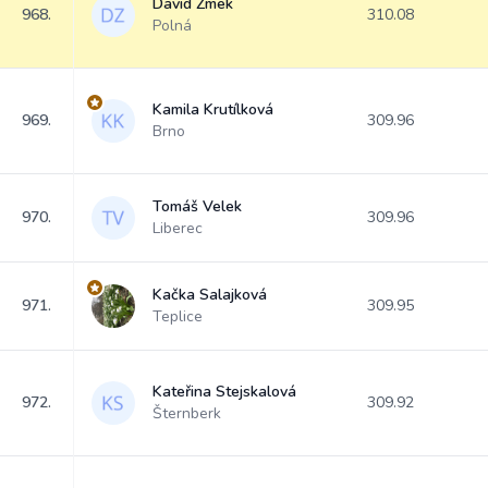
David Zmek
968.
310.08
Polná
Kamila Krutílková
969.
309.96
Brno
Tomáš Velek
970.
309.96
Liberec
Kačka Salajková
971.
309.95
Teplice
Kateřina Stejskalová
972.
309.92
Šternberk