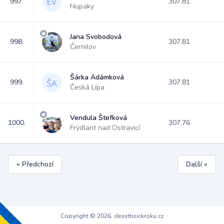
997.
307.81
Nupaky
Jana Svobodová
998.
307.81
Černilov
Šárka Adámková
999.
307.81
Česká Lípa
Vendula Štefková
1000.
307.76
Frýdlant nad Ostravicí
« Předchozí
Další »
Copyright © 2026, desettisickroku.cz