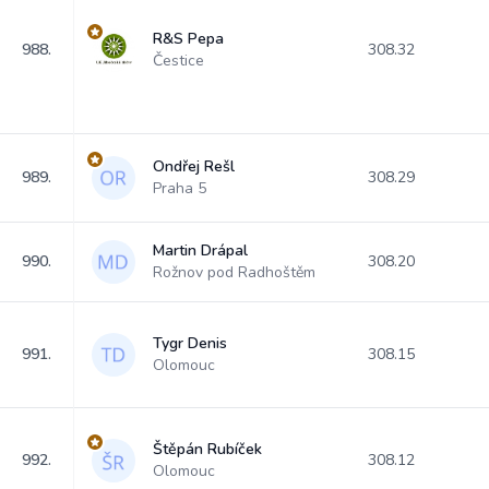
R&S Pepa
988.
308.32
Čestice
Ondřej Rešl
989.
308.29
Praha 5
Martin Drápal
990.
308.20
Rožnov pod Radhoštěm
Tygr Denis
991.
308.15
Olomouc
Štěpán Rubíček
992.
308.12
Olomouc