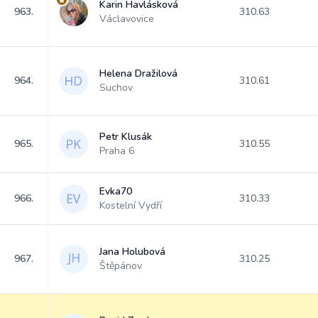
Karin Havlásková
963.
310.63
Václavovice
Helena Dražilová
964.
310.61
Suchov
Petr Klusák
965.
310.55
Praha 6
Evka70
966.
310.33
Kostelní Vydří
Jana Holubová
967.
310.25
Štěpánov