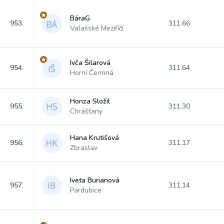
BáraG
953.
311.66
Valašské Meziříčí
Ivča Šilarová
954.
311.64
Horní Čermná
Honza Složil
955.
311.30
Chrášťany
Hana Krutišová
956.
311.17
Zbraslav
Iveta Burianová
957.
311.14
Pardubice