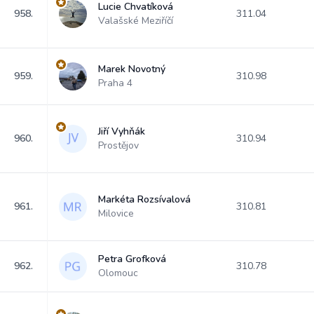
Lucie Chvatíková
958.
311.04
Valašské Meziříčí
Marek Novotný
959.
310.98
Praha 4
Jiří Vyhňák
960.
310.94
Prostějov
Markéta Rozsívalová
961.
310.81
Milovice
Petra Grofková
962.
310.78
Olomouc