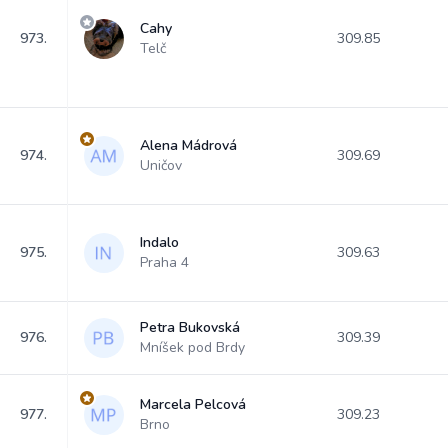
Cahy
973.
309.85
Telč
Alena Mádrová
974.
309.69
Uničov
Indalo
975.
309.63
Praha 4
Petra Bukovská
976.
309.39
Mníšek pod Brdy
Marcela Pelcová
977.
309.23
Brno