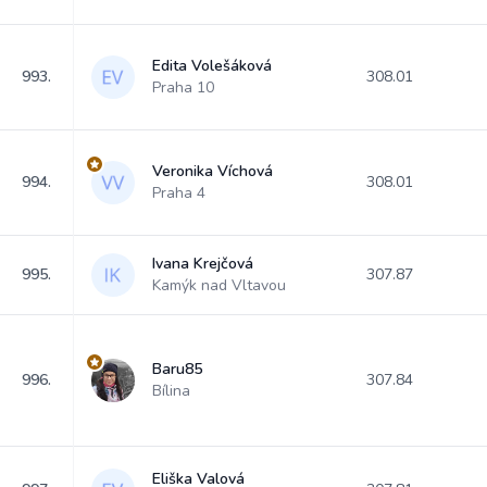
Edita Volešáková
993.
308.01
Praha 10
Veronika Víchová
994.
308.01
Praha 4
Ivana Krejčová
995.
307.87
Kamýk nad Vltavou
Baru85
996.
307.84
Bílina
Eliška Valová