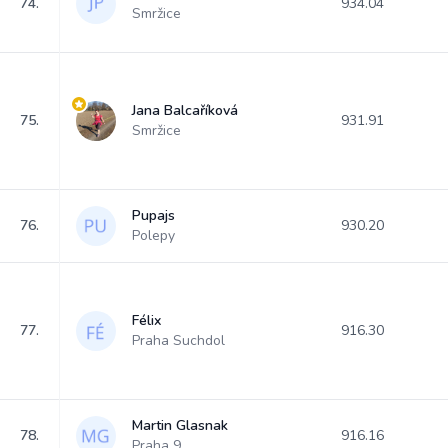
74.
934.04
Smržice
Jana Balcaříková
75.
931.91
Smržice
Pupajs
76.
930.20
Polepy
Félix
77.
916.30
Praha Suchdol
Martin Glasnak
78.
916.16
Praha 9