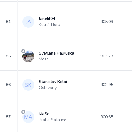
JanekKH
84.
905.03
Kutná Hora
Světlana Pauluska
85.
903.73
Most
Stanislav Kolář
86.
902.95
Oslavany
MaSo
87.
900.65
Praha Satalice