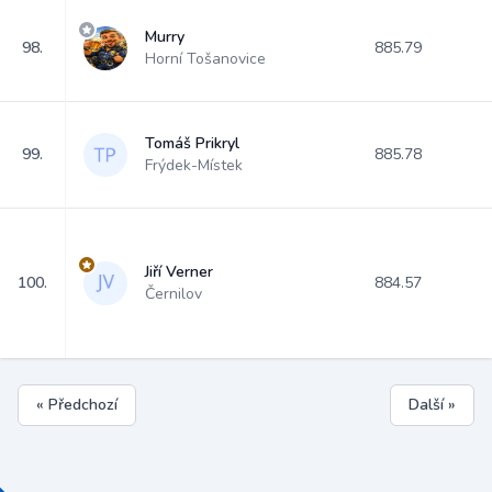
Murry
98.
885.79
Horní Tošanovice
Tomáš Prikryl
99.
885.78
Frýdek-Místek
Jiří Verner
100.
884.57
Černilov
« Předchozí
Další »