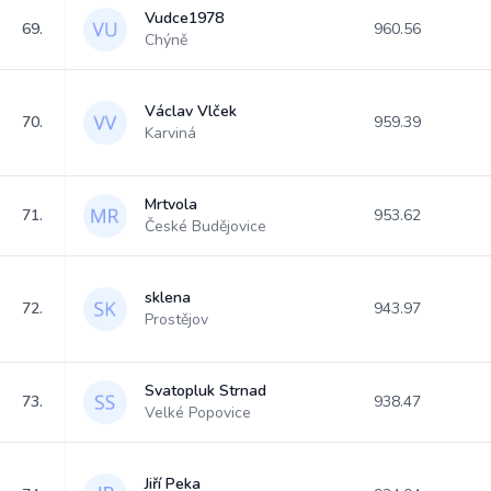
Vudce1978
69.
960.56
Chýně
Václav Vlček
70.
959.39
Karviná
Mrtvola
71.
953.62
České Budějovice
sklena
72.
943.97
Prostějov
Svatopluk Strnad
73.
938.47
Velké Popovice
Jiří Peka