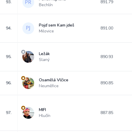
93.
891.79
Bechlín
Pojď sem Kam jdeš
94.
891.00
Milovice
Ležák
95.
890.93
Slaný
Osamělá Vlčice
96.
890.85
Neuměřice
MIFI
97.
887.85
Hlučín