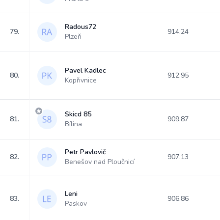
Radous72
79.
914.24
Plzeň
Pavel Kadlec
80.
912.95
Kopřivnice
Skicd 85
81.
909.87
Bílina
Petr Pavlovič
82.
907.13
Benešov nad Ploučnicí
Leni
83.
906.86
Paskov