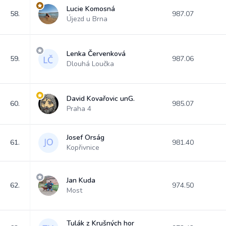
Lucie Komosná
58.
987.07
Újezd u Brna
Lenka Červenková
59.
987.06
Dlouhá Loučka
David Kovařovic unG.
60.
985.07
Praha 4
Josef Orság
61.
981.40
Kopřivnice
Jan Kuda
62.
974.50
Most
Tulák z Krušných hor