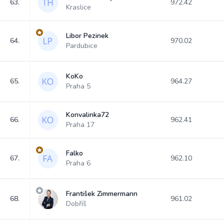
63.
972.42
Kraslice
Libor Pezinek
64.
970.02
Pardubice
KoKo
65.
964.27
Praha 5
Konvalinka72
66.
962.41
Praha 17
Falko
67.
962.10
Praha 6
František Zimmermann
68.
961.02
Dobříš