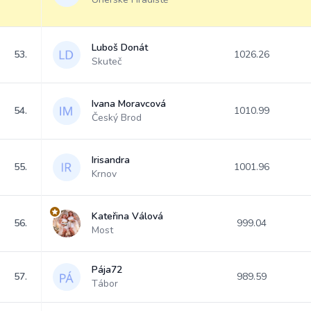
Luboš Donát
53.
1026.26
Skuteč
Ivana Moravcová
54.
1010.99
Český Brod
Irisandra
55.
1001.96
Krnov
Kateřina Válová
56.
999.04
Most
Pája72
57.
989.59
Tábor