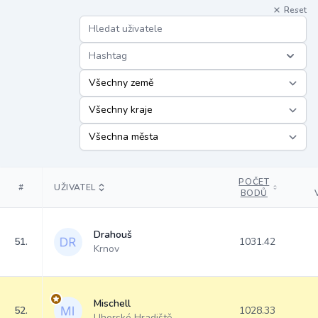
Reset
Hashtag
POČET
#
UŽIVATEL
BODŮ
Drahouš
51.
1031.42
Krnov
Mischell
52.
1028.33
Uherské Hradiště