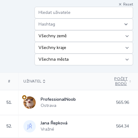
Reset
Hashtag
POČET
#
UŽIVATEL
BODŮ
ProfessionalNoob
51.
565.96
Ostrava
Jana Řepková
52.
564.34
Vražné