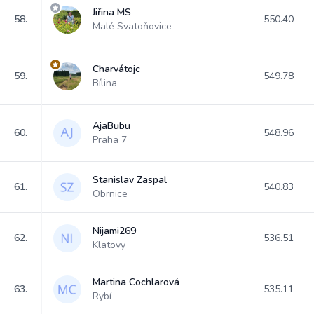
Jiřina MS
58.
550.40
Malé Svatoňovice
Charvátojc
59.
549.78
Bílina
AjaBubu
60.
548.96
Praha 7
Stanislav Zaspal
61.
540.83
Obrnice
Nijami269
62.
536.51
Klatovy
Martina Cochlarová
63.
535.11
Rybí