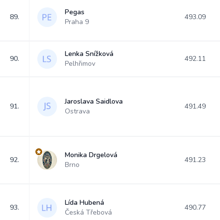
Pegas
89.
493.09
Praha 9
Lenka Snížková
90.
492.11
Pelhřimov
Jaroslava Saidlova
91.
491.49
Ostrava
Monika Drgelová
92.
491.23
Brno
Lída Hubená
93.
490.77
Česká Třebová