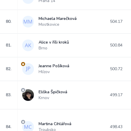
Praha 14
Michaela Marečková
80.
504.17
Mostkovice
Alice v říši kroků
81.
500.84
Brno
Jeanne Pošíková
82.
500.72
Hlízov
Eliška Špičková
83.
499.17
Krnov
Martina Cihlářová
84.
498.43
Troubsko