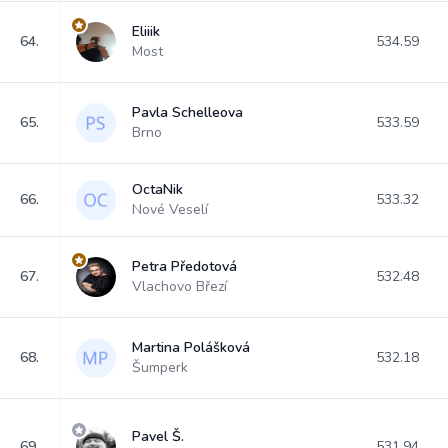
Eliiik
64.
534.59
Most
Pavla Schelleova
65.
533.59
Brno
OctaNik
66.
533.32
Nové Veselí
Petra Předotová
67.
532.48
Vlachovo Březí
Martina Polášková
68.
532.18
Šumperk
Pavel Š.
69.
531.94