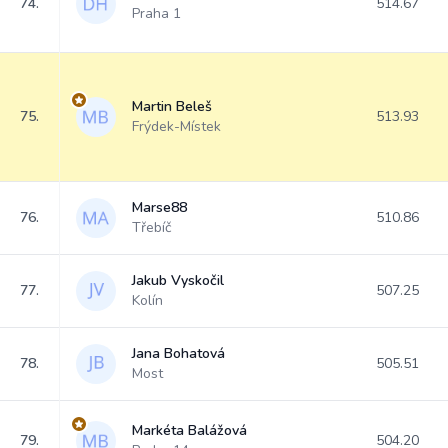
74.
514.67
Praha 1
Martin Beleš
75.
513.93
Frýdek-Místek
Marse88
76.
510.86
Třebíč
Jakub Vyskočil
77.
507.25
Kolín
Jana Bohatová
78.
505.51
Most
Markéta Balážová
79.
504.20