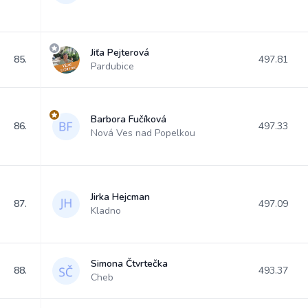
Jiťa Pejterová
85.
497.81
Pardubice
Barbora Fučíková
86.
497.33
Nová Ves nad Popelkou
Jirka Hejcman
87.
497.09
Kladno
Simona Čtvrtečka
88.
493.37
Cheb