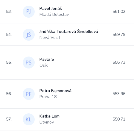
Pavel Jonáš
53.
561.02
Mladá Boleslav
Jindřiška Toufarová Šindelková
54.
559.79
Nová Ves I
Pavla S
55.
556.73
Osík
Petra Fajmonová
56.
553.96
Praha 18
Katka Lom
57.
550.71
Litvínov