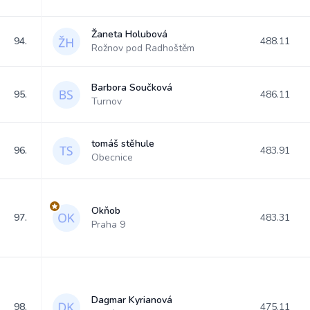
Žaneta Holubová
94.
488.11
Rožnov pod Radhoštěm
Barbora Součková
95.
486.11
Turnov
tomáš stěhule
96.
483.91
Obecnice
Okňob
97.
483.31
Praha 9
Dagmar Kyrianová
98.
475.11