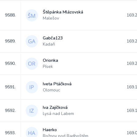
Štěpánka Mlázovská
9588.
169.
Malešov
Gabča123
9589.
169.
Kadaň
Orionka
9590.
169.
Písek
Iveta Ptáčková
9591.
169.
Olomouc
Iva Zajíčková
9592.
169.
Lysá nad Labem
Haerko
9593.
169.
Rožnov pod Radhoštěm