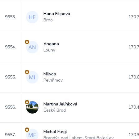
Hana Filipová
9553.
170.
Brno
Angana
9554.
170.
Louny
Milvop
9555.
170.
Pelhřimov
Martina Jelínková
9556.
170.
Český Brod
Michal Flegl
9557.
170.
Brandýs nad Labem-Stará Boleslav