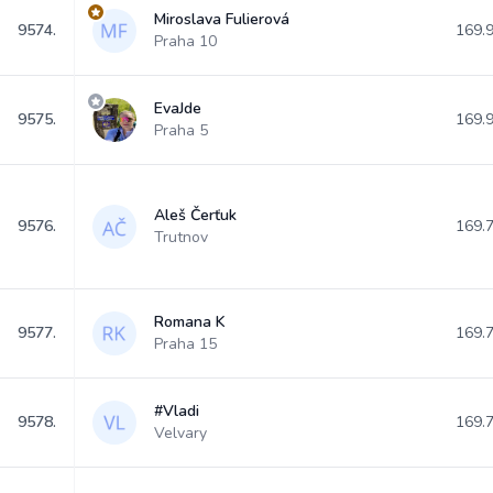
Miroslava Fulierová
9574.
169.
Praha 10
EvaJde
9575.
169.
Praha 5
Aleš Čerťuk
9576.
169.
Trutnov
Romana K
9577.
169.
Praha 15
#Vladi
9578.
169.
Velvary