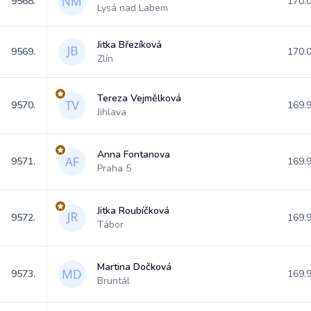
9568.
170.
Lysá nad Labem
Jitka Březíková
9569.
170.
Zlín
Tereza Vejmělková
9570.
169.
Jihlava
Anna Fontanova
9571.
169.
Praha 5
Jitka Roubíčková
9572.
169.
Tábor
Martina Dočková
9573.
169.
Bruntál