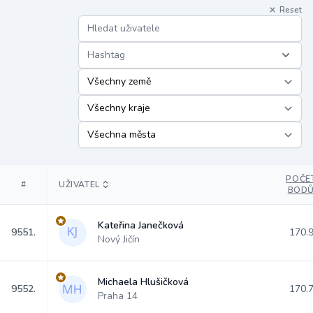
Reset
Hashtag
POČE
#
UŽIVATEL
BOD
Kateřina Janečková
9551.
170.
Nový Jičín
Michaela Hlušičková
9552.
170.
Praha 14