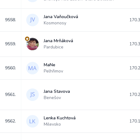
Jana Vaňoučková
9558.
170.
Kosmonosy
Jana Mrňáková
9559.
170.
Pardubice
MaNe
9560.
170.
Pelhřimov
Jana Stavova
9561.
170.
Benešov
Lenka Kuchtová
9562.
170.
Milevsko