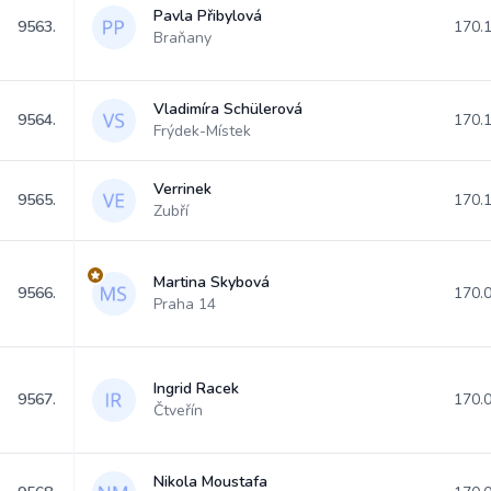
Pavla Přibylová
9563.
170.
Braňany
Vladimíra Schülerová
9564.
170.
Frýdek-Místek
Verrinek
9565.
170.
Zubří
Martina Skybová
9566.
170.
Praha 14
Ingrid Racek
9567.
170.
Čtveřín
Nikola Moustafa