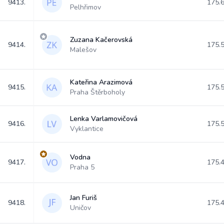
9413.
175.
Pelhřimov
Zuzana Kačerovská
9414.
175.
Malešov
Kateřina Arazimová
9415.
175.
Praha Štěrboholy
Lenka Varlamovičová
9416.
175.
Vyklantice
Vodna
9417.
175.
Praha 5
Jan Furiš
9418.
175.
Uničov