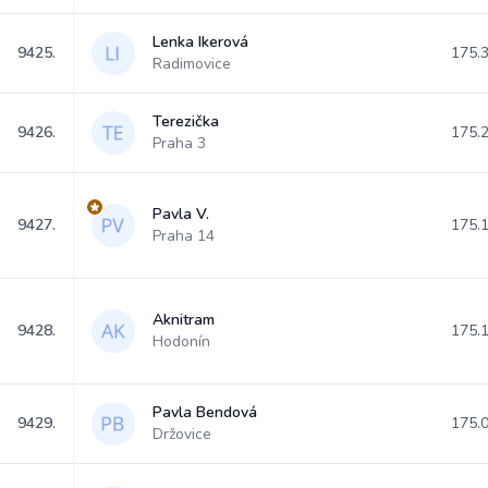
Lenka Ikerová
9425.
175.
Radimovice
Terezička
9426.
175.
Praha 3
Pavla V.
9427.
175.
Praha 14
Aknitram
9428.
175.
Hodonín
Pavla Bendová
9429.
175.
Držovice