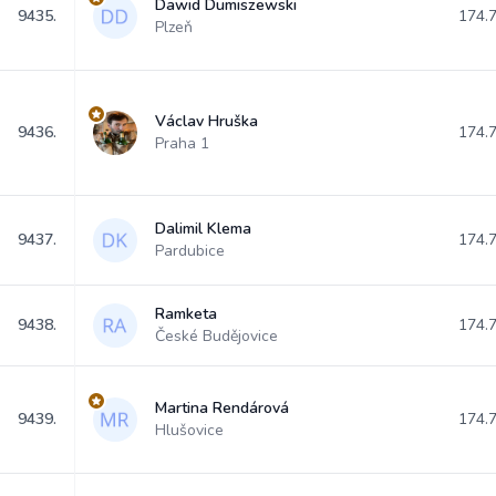
Dawid Dumiszewski
9435.
174.
Plzeň
Václav Hruška
9436.
174.
Praha 1
Dalimil Klema
9437.
174.
Pardubice
Ramketa
9438.
174.
České Budějovice
Martina Rendárová
9439.
174.
Hlušovice