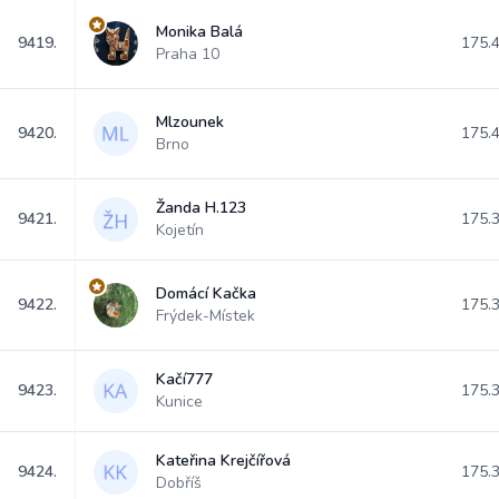
Monika Balá
9419.
175.
Praha 10
Mlzounek
9420.
175.
Brno
Žanda H.123
9421.
175.
Kojetín
Domácí Kačka
9422.
175.
Frýdek-Místek
Kačí777
9423.
175.
Kunice
Kateřina Krejčířová
9424.
175.
Dobříš