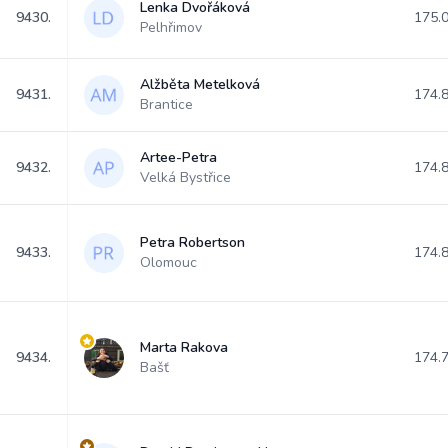
Lenka Dvořáková
9430.
175.
Pelhřimov
Alžběta Metelková
9431.
174.
Brantice
Artee-Petra
9432.
174.
Velká Bystřice
Petra Robertson
9433.
174.
Olomouc
Marta Rakova
9434.
174.
Bašť