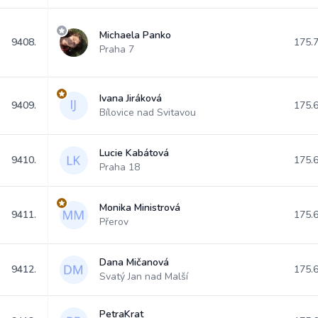
Michaela Panko
9408.
175.
Praha 7
Ivana Jiráková
9409.
175.
Bílovice nad Svitavou
Lucie Kabátová
9410.
175.
Praha 18
Monika Ministrová
9411.
175.
Přerov
Dana Mičanová
9412.
175.
Svatý Jan nad Malší
PetraKrat