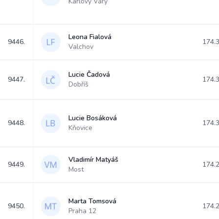
Karlovy Vary
Leona Fialová
9446.
174.
Valchov
Lucie Čadová
9447.
174.
Dobříš
Lucie Bosáková
9448.
174.
Kňovice
Vladimír Matyáš
9449.
174.
Most
Marta Tomsová
9450.
174.
Praha 12