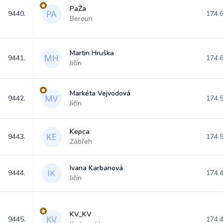
PaŽa
9440.
174.
Beroun
Martin Hruška
9441.
174.
Jičín
Markéta Vejvodová
9442.
174.
Jičín
Kepca
9443.
174.
Zábřeh
Ivana Karbanová
9444.
174.
Jičín
KV_KV
9445.
174.