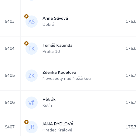
Anna Slívová
9403.
175.
Dobrá
Tomáš Kalenda
9404.
175.
Praha 10
Zdenka Kodelova
9405.
175.
Novosedly nad Nežárkou
Větrák
9406.
175.
Kolín
JANA RYDLOVÁ
9407.
175.
Hradec Králové