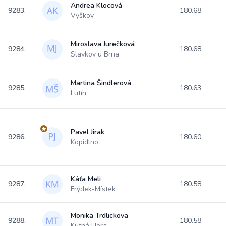
Andrea Klocová
9283.
180.68
Vyškov
Miroslava Jurečková
9284.
180.68
Slavkov u Brna
Martina Šindlerová
9285.
180.63
Lutín
Pavel Jirak
9286.
180.60
Kopidlno
Káťa Meli
9287.
180.58
Frýdek-Místek
Monika Trdlickova
9288.
180.58
Kutná Hora