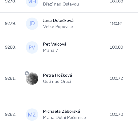
9278.
180.88
Březí nad Oslavou
Jana Dolečková
9279.
180.84
Velké Popovice
Pet Vaicová
9280.
180.80
Praha 7
Petra Hošková
9281.
180.72
Ústí nad Orlicí
Michaela Záborská
9282.
180.70
Praha Dolní Počernice