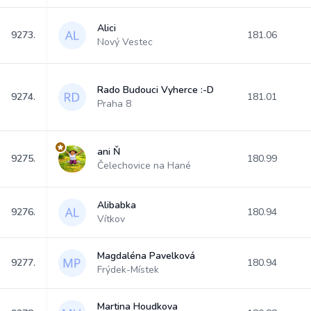
Alici
9273.
181.06
Nový Vestec
Rado Budouci Vyherce :-D
9274.
181.01
Praha 8
ani Ň
9275.
180.99
Čelechovice na Hané
Alibabka
9276.
180.94
Vítkov
Magdaléna Pavelková
9277.
180.94
Frýdek-Místek
Martina Houdkova