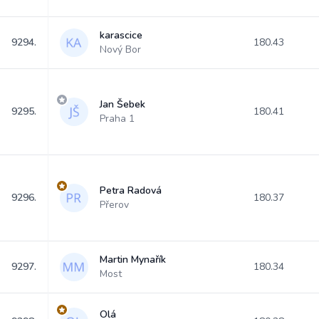
karascice
9294.
180.43
Nový Bor
Jan Šebek
9295.
180.41
Praha 1
Petra Radová
9296.
180.37
Přerov
Martin Mynařík
9297.
180.34
Most
Olá