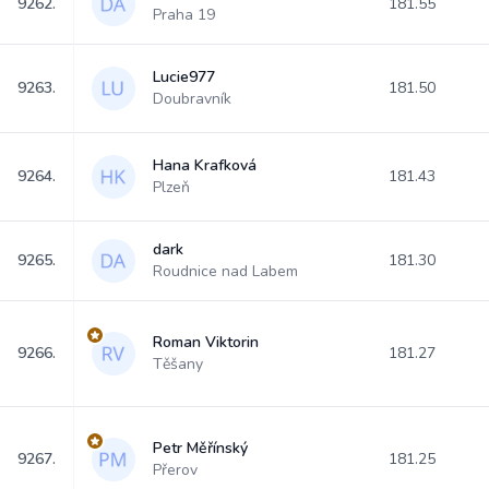
9262.
181.55
Praha 19
Lucie977
9263.
181.50
Doubravník
Hana Krafková
9264.
181.43
Plzeň
dark
9265.
181.30
Roudnice nad Labem
Roman Viktorin
9266.
181.27
Těšany
Petr Měřínský
9267.
181.25
Přerov