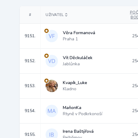
POČ
#
UŽIVATEL
BO
Věra Formanová
9151.
25
Praha 1
Vít Děckuláček
9152.
25
Jablůnka
Kvapík_Luke
9153.
25
Kladno
MaňonKa
9154.
25
Rtyně v Podkrkonoší
Irena Baštýřová
9155.
25
Pelhřimov