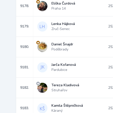
Eliška Čurdová
9178.
25
Praha 14
Lenka Hájková
9179.
25
Zruč-Senec
Daniel Šnajdr
9180.
25
Poděbrady
Jarča Kořanová
9181.
25
Pardubice
Tereza Kladivová
9182.
25
Struhařov
Kamila Štěpničková
9183.
25
Káraný