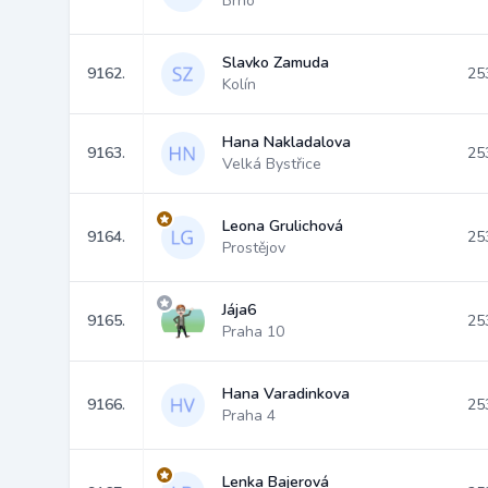
Brno
Slavko Zamuda
9162.
25
Kolín
Hana Nakladalova
9163.
25
Velká Bystřice
Leona Grulichová
9164.
25
Prostějov
Jája6
9165.
25
Praha 10
Hana Varadinkova
9166.
25
Praha 4
Lenka Bajerová