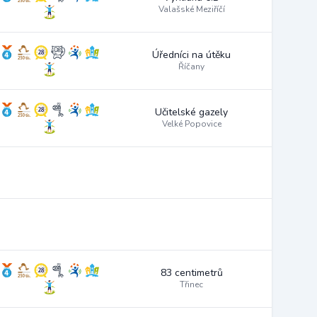
Valašské Meziříčí
Úředníci na útěku
Říčany
Učitelské gazely
Velké Popovice
83 centimetrů
Třinec