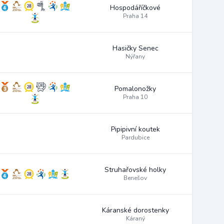
Hospodáříčkové
Praha 14
Hasičky Senec
Nýřany
Pomalonožky
Praha 10
Pipipivní koutek
Pardubice
Struhařovské holky
Benešov
Káranské dorostenky
Káraný