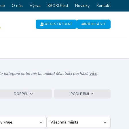
web
O nás
Výzva
KROKOfest
Novinky
Kontakt
REGISTROVAT
PŘIHLÁSIT
P
e kategorií nebo místa, odkud účastníci pochází.
Více
DOSPĚLÍ
PODLE BMI