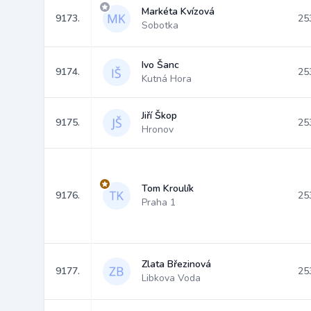
Markéta Kvízová
9173.
25
Sobotka
Ivo Šanc
9174.
25
Kutná Hora
Jiří Škop
9175.
25
Hronov
Tom Kroulík
9176.
25
Praha 1
Zlata Březinová
9177.
25
Libkova Voda