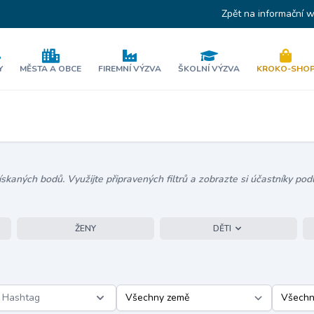
Zpět na informační 
Y
MĚSTA A OBCE
FIREMNÍ VÝZVA
ŠKOLNÍ VÝZVA
KROKO-SHO
kaných bodů. Využijte připravených filtrů a zobrazte si účastníky podl
ŽENY
DĚTI
Hashtag