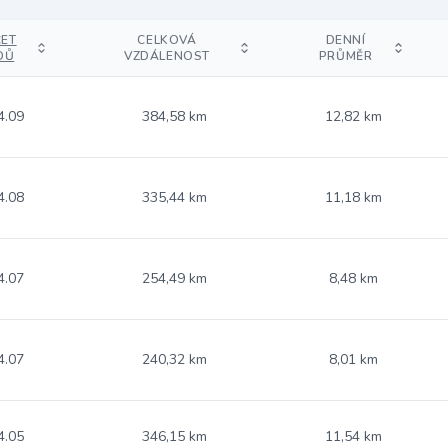
ET
CELKOVÁ
DENNÍ
DŮ
VZDÁLENOST
PRŮMĚR
4.09
384,58 km
12,82 km
4.08
335,44 km
11,18 km
4.07
254,49 km
8,48 km
4.07
240,32 km
8,01 km
4.05
346,15 km
11,54 km