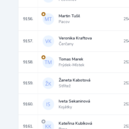
Martin Tušil
9156.
25
Pacov
Veronika Kraftova
9157.
25
Čerčany
Tomas Marek
9158.
25
Frýdek-Místek
Žaneta Kabotová
9159.
25
Střítež
Iveta Sekaninová
9160.
25
Kojátky
Kateřina Kubíková
9161.
25