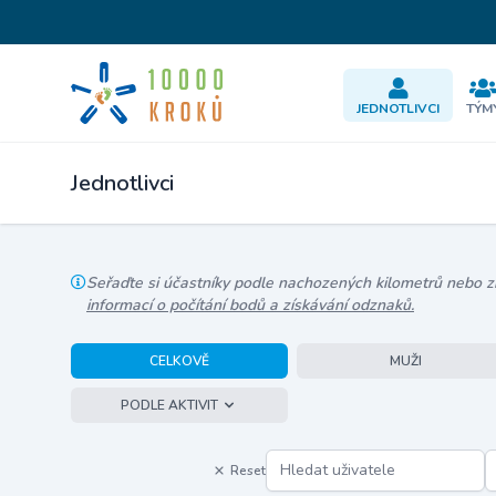
JEDNOTLIVCI
TÝM
Jednotlivci
Seřaďte si účastníky podle nachozených kilometrů nebo zís
informací o počítání bodů a získávání odznaků.
CELKOVĚ
MUŽI
PODLE AKTIVIT
Reset