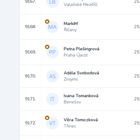
9167.
25
Valašské Meziříčí
MarkiM
9168.
25
Říčany
Petra Plešingrová
9169.
25
Praha Újezd
Adéla Svobodová
9170.
25
Znojmo
Ivana Tomanková
9171.
25
Benešov
Věra Tomiczková
9172.
25
Třinec