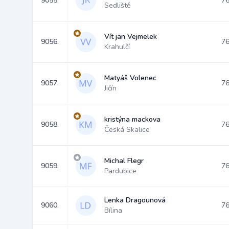
9055.
76
Sedliště
Vít jan Vejmelek
9056.
76
Krahulčí
Matyáš Volenec
9057.
76
Jičín
kristýna mackova
9058.
76
Česká Skalice
Michal Flegr
9059.
76
Pardubice
Lenka Dragounová
9060.
76
Bílina