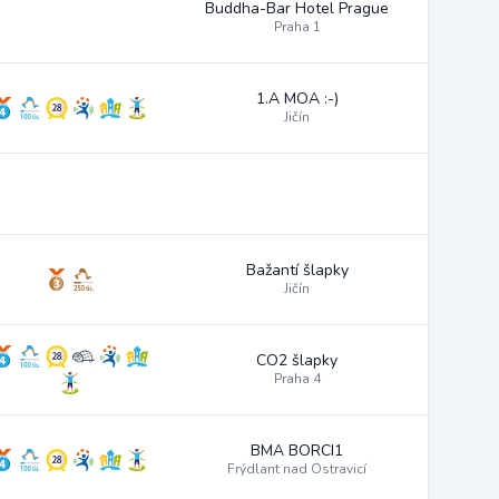
Buddha-Bar Hotel Prague
Praha 1
1.A MOA :-)
Jičín
Bažantí šlapky
Jičín
CO2 šlapky
Praha 4
BMA BORCI1
Frýdlant nad Ostravicí