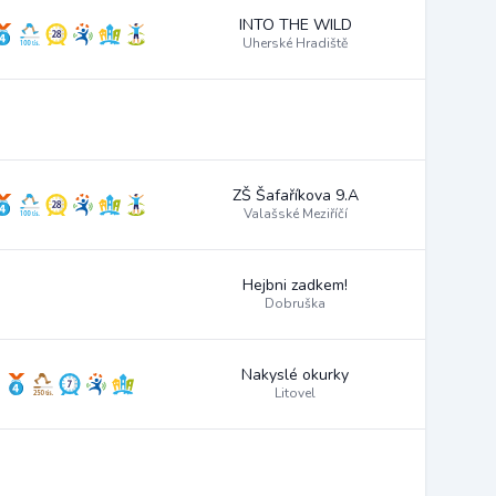
INTO THE WILD
Uherské Hradiště
ZŠ Šafaříkova 9.A
Valašské Meziříčí
Hejbni zadkem!
Dobruška
Nakyslé okurky
Litovel