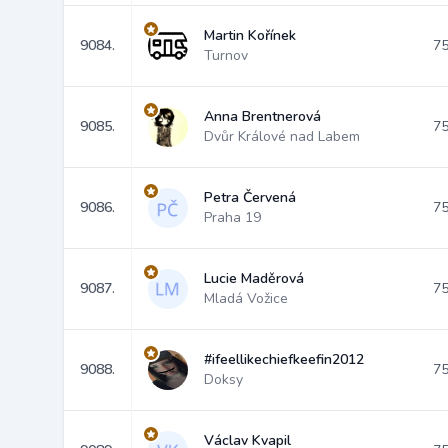
Martin Kořínek
9084.
75
Turnov
Anna Brentnerová
9085.
75
Dvůr Králové nad Labem
Petra Červená
9086.
75
Praha 19
Lucie Maděrová
9087.
75
Mladá Vožice
#ifeellikechiefkeefin2012
9088.
75
Doksy
Václav Kvapil