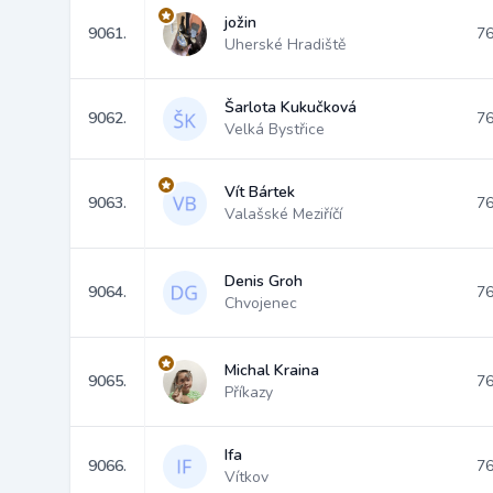
jožin
9061.
76
Uherské Hradiště
Šarlota Kukučková
9062.
76
Velká Bystřice
Vít Bártek
9063.
76
Valašské Meziříčí
Denis Groh
9064.
76
Chvojenec
Michal Kraina
9065.
76
Příkazy
Ifa
9066.
76
Vítkov