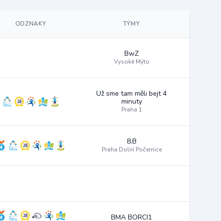
ODZNAKY
TÝMY
BwZ
Vysoké Mýto
Už sme tam měli bejt 4
minuty
Praha 1
8.B
Praha Dolní Počernice
BMA BORCI1