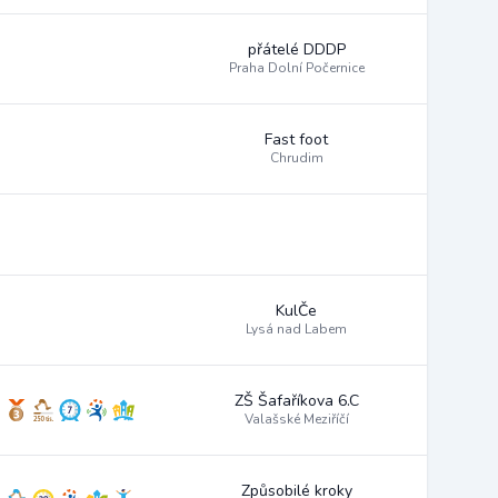
přátelé DDDP
Praha Dolní Počernice
Fast foot
Chrudim
KulČe
Lysá nad Labem
ZŠ Šafaříkova 6.C
Valašské Meziříčí
Způsobilé kroky