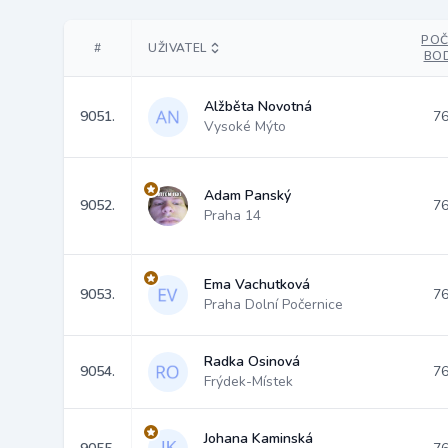
POČ
#
UŽIVATEL
BO
Alžběta Novotná
9051.
76
Vysoké Mýto
Adam Panský
9052.
76
Praha 14
Ema Vachutková
9053.
76
Praha Dolní Počernice
Radka Osinová
9054.
76
Frýdek-Místek
Johana Kaminská