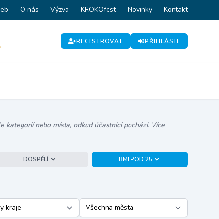
web
O nás
Výzva
KROKOfest
Novinky
Kontakt
REGISTROVAT
PŘIHLÁSIT
P
e kategorií nebo místa, odkud účastníci pochází.
Více
DOSPĚLÍ
BMI POD 25