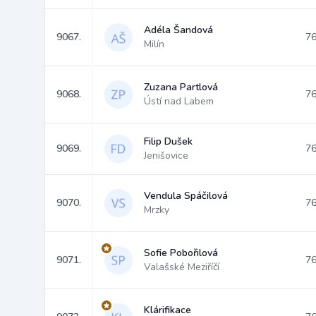
Adéla Šandová
9067.
76
Milín
Zuzana Partlová
9068.
76
Ústí nad Labem
Filip Dušek
9069.
76
Jenišovice
Vendula Spáčilová
9070.
76
Mrzky
Sofie Pobořilová
9071.
76
Valašské Meziříčí
Klárifikace