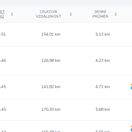
ET
CELKOVÁ
DENNÍ
DŮ
VZDÁLENOST
PRŮMĚR
.51
154,01 km
5,13 km
.46
126,98 km
4,23 km
.45
141,82 km
4,73 km
.45
170,30 km
5,68 km