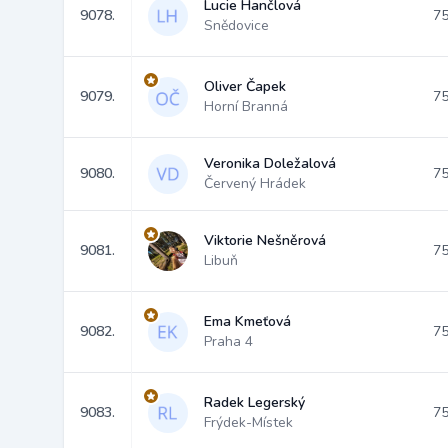
Lucie Hančlová
9078.
75
Snědovice
Oliver Čapek
9079.
75
Horní Branná
Veronika Doležalová
9080.
75
Červený Hrádek
Viktorie Nešněrová
9081.
75
Libuň
Ema Kmeťová
9082.
75
Praha 4
Radek Legerský
9083.
75
Frýdek-Místek