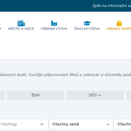
Zpět na informační 
Y
MĚSTA A OBCE
FIREMNÍ VÝZVA
ŠKOLNÍ VÝZVA
KROKO-SHO
kaných bodů. Využijte připravených filtrů a zobrazte si účastníky podl
ŽENY
DĚTI
Hashtag