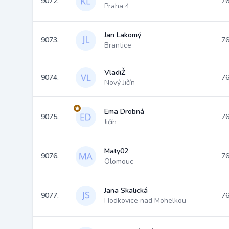
9072.
76
Praha 4
Jan Lakomý
9073.
76
Brantice
VladiŽ
9074.
76
Nový Jičín
Ema Drobná
9075.
76
Jičín
Maty02
9076.
76
Olomouc
Jana Skalická
9077.
76
Hodkovice nad Mohelkou