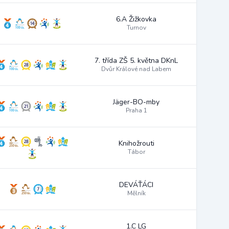
6.A Žižkovka
Turnov
7. třída ZŠ 5. května DKnL
Dvůr Králové nad Labem
Jäger-BO-mby
Praha 1
Knihožrouti
Tábor
DEVÁŤÁCI
Mělník
1.C LG