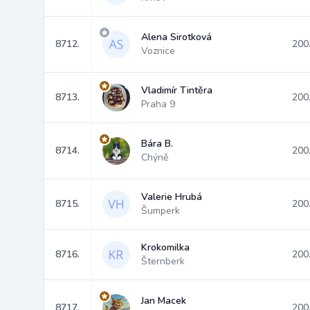
Alena Sirotková
8712.
200
Voznice
Vladimír Tintěra
8713.
200
Praha 9
Bára B.
8714.
200
Chýně
Valerie Hrubá
8715.
200
Šumperk
Krokomilka
8716.
200
Šternberk
Jan Macek
8717.
200