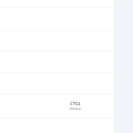
CTG1
Jihlava