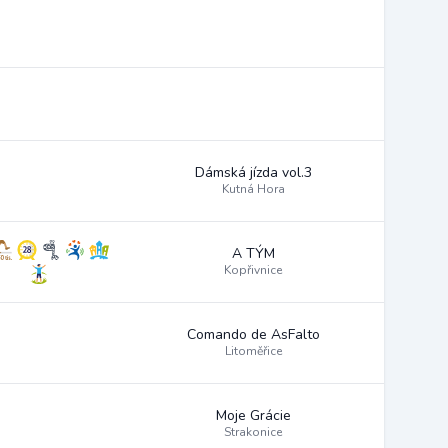
Dámská jízda vol.3
Kutná Hora
A TÝM
Kopřivnice
Comando de AsFalto
Litoměřice
Moje Grácie
Strakonice