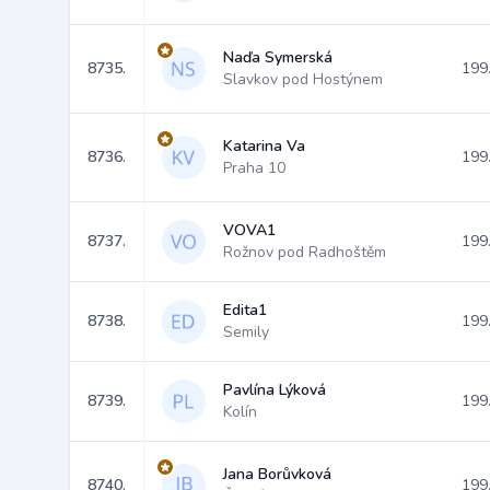
Naďa Symerská
8735.
199
Slavkov pod Hostýnem
Katarina Va
8736.
199
Praha 10
VOVA1
8737.
199
Rožnov pod Radhoštěm
Edita1
8738.
199
Semily
Pavlína Lýková
8739.
199
Kolín
Jana Borůvková
8740.
199