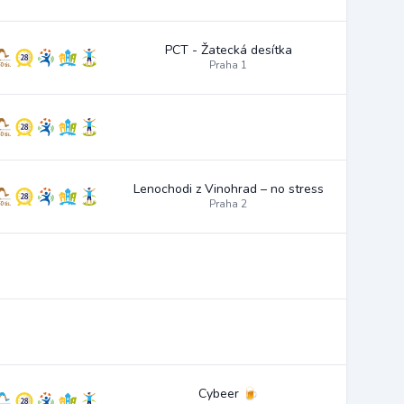
PCT - Žatecká desítka
Praha 1
Lenochodi z Vinohrad – no stress
Praha 2
Cybeer 🍺