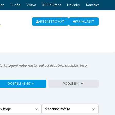
web
O nás
Výzva
KROKOfest
Novinky
Kontakt
REGISTROVAT
PŘIHLÁSIT
P
e kategorií nebo místa, odkud účastníci pochází.
Více
DOSPĚLÍ 41-69
PODLE BMI