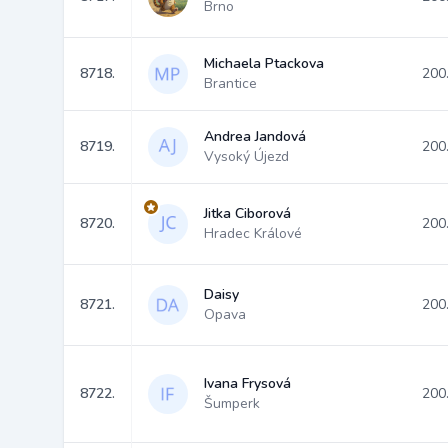
Brno
Michaela Ptackova
8718.
200
Brantice
Andrea Jandová
8719.
200
Vysoký Újezd
Jitka Ciborová
8720.
200
Hradec Králové
Daisy
8721.
200
Opava
Ivana Frysová
8722.
200
Šumperk