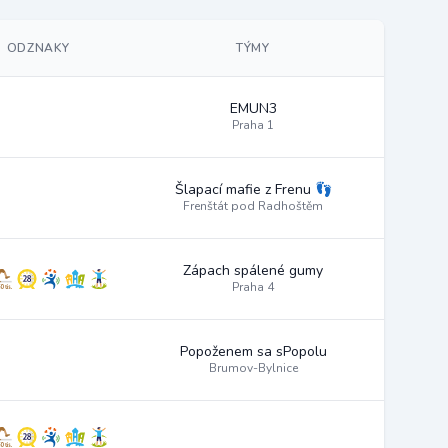
ODZNAKY
TÝMY
EMUN3
Praha 1
Šlapací mafie z Frenu 👣
Frenštát pod Radhoštěm
Zápach spálené gumy
Praha 4
Popoženem sa sPopolu
Brumov-Bylnice