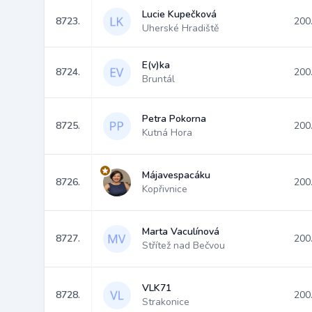
Lucie Kupečková
8723.
200
Uherské Hradiště
E(v)ka
8724.
200
Bruntál
Petra Pokorna
8725.
200
Kutná Hora
Májavespacáku
8726.
200
Kopřivnice
Marta Vaculínová
8727.
200
Střítež nad Bečvou
VLK71
8728.
200
Strakonice