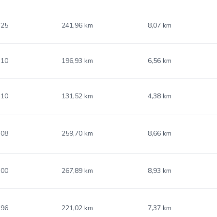
.25
241,96 km
8,07 km
.10
196,93 km
6,56 km
.10
131,52 km
4,38 km
.08
259,70 km
8,66 km
.00
267,89 km
8,93 km
.96
221,02 km
7,37 km