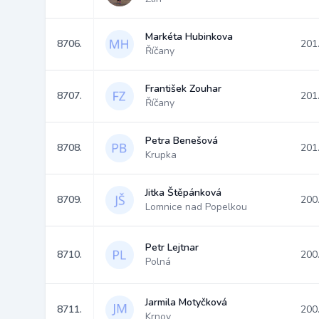
Markéta Hubinkova
8706.
201
Říčany
František Zouhar
8707.
201
Říčany
Petra Benešová
8708.
201
Krupka
Jitka Štěpánková
8709.
200
Lomnice nad Popelkou
Petr Lejtnar
8710.
200
Polná
Jarmila Motyčková
8711.
200
Krnov