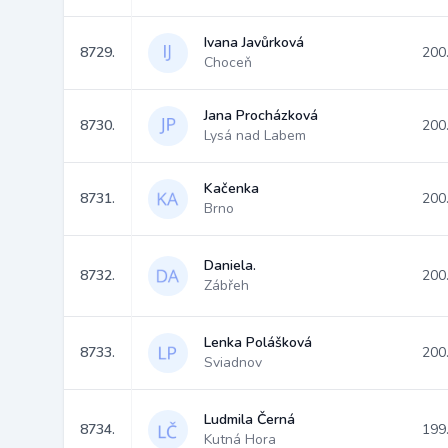
Ivana Javůrková
8729.
200
Choceň
Jana Procházková
8730.
200
Lysá nad Labem
Kačenka
8731.
200
Brno
Daniela.
8732.
200
Zábřeh
Lenka Polášková
8733.
200
Sviadnov
Ludmila Černá
8734.
199
Kutná Hora