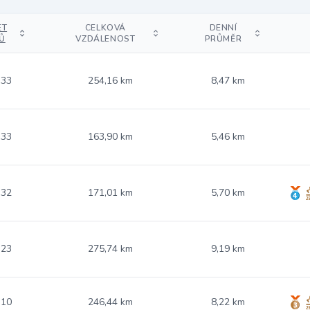
ET
CELKOVÁ
DENNÍ
Ů
VZDÁLENOST
PRŮMĚR
.33
254,16 km
8,47 km
.33
163,90 km
5,46 km
.32
171,01 km
5,70 km
.23
275,74 km
9,19 km
.10
246,44 km
8,22 km