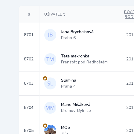
POČ
#
UŽIVATEL
BOD
Jana Brychcínová
8701.
201
Praha 6
Teta makronka
8702.
201
Frenštát pod Radhoštěm
Slamina
8703.
201
Praha 4
Marie Mišáková
8704.
201
Brumov-Bylnice
MOo
8705.
201
Zlín