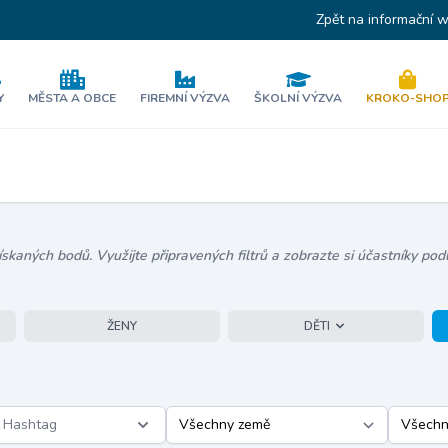
Zpět na informační 
Y
MĚSTA A OBCE
FIREMNÍ VÝZVA
ŠKOLNÍ VÝZVA
KROKO-SHO
kaných bodů. Využijte připravených filtrů a zobrazte si účastníky podl
ŽENY
DĚTI
Hashtag