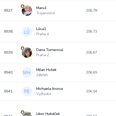
Maru1
8537.
206.78
Trojanovice
Lůca1
8538.
206.73
Praha 4
Dana Turnerová
8539.
206.67
Praha 2
Milan Hošek
8540.
206.65
Zábřeh
Michaela Jirsova
8541.
206.54
Vyžlovka
Libor Hubáček