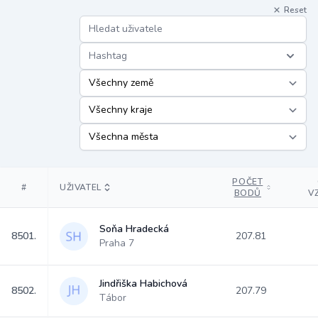
Reset
Hashtag
POČET
#
UŽIVATEL
BODŮ
V
Soňa Hradecká
8501.
207.81
Praha 7
Jindřiška Habichová
8502.
207.79
Tábor