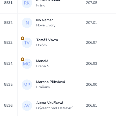
Robert Koubek
8531.
207.05
Pržno
Ivo Němec
8532.
207.01
Nové Dvory
Tomáš Vávra
8533.
206.97
Uničov
MonoM
8534.
206.93
Praha 5
Martina Přibylová
8535.
206.90
Braňany
Alena Vavříková
8536.
206.81
Frýdlant nad Ostravicí