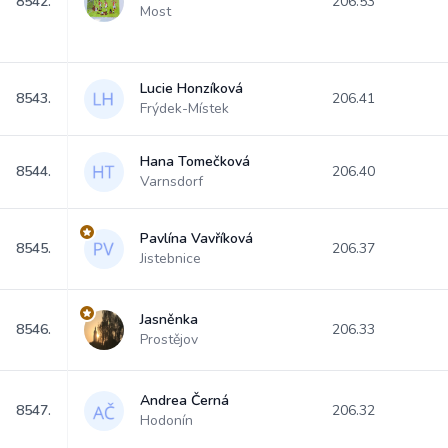
8542.
206.53
Most
Lucie Honzíková
8543.
206.41
Frýdek-Místek
Hana Tomečková
8544.
206.40
Varnsdorf
Pavlína Vavříková
8545.
206.37
Jistebnice
Jasněnka
8546.
206.33
Prostějov
Andrea Černá
8547.
206.32
Hodonín