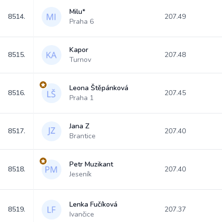
Milu*
8514.
207.49
Praha 6
Kapor
8515.
207.48
Turnov
Leona Štěpánková
8516.
207.45
Praha 1
Jana Z
8517.
207.40
Brantice
Petr Muzikant
8518.
207.40
Jeseník
Lenka Fučíková
8519.
207.37
Ivančice