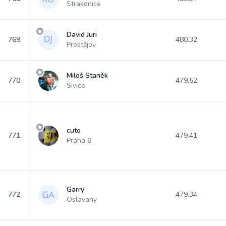
Strakonice
David Juri
769.
480.32
Prostějov
Miloš Staněk
770.
479.52
Sivice
cuto
771.
479.41
Praha 6
Garry
772.
479.34
Oslavany