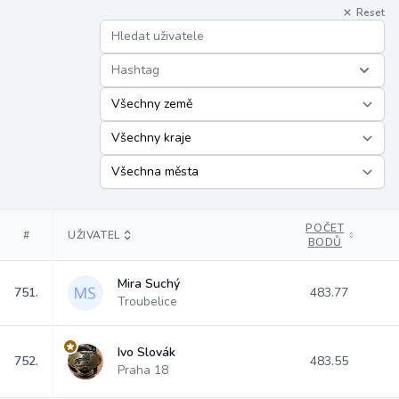
Reset
Hashtag
POČET
#
UŽIVATEL
BODŮ
Mira Suchý
751.
483.77
Troubelice
Ivo Slovák
752.
483.55
Praha 18