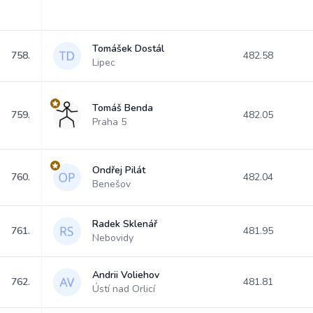
Tomášek Dostál
758.
482.58
Lipec
Tomáš Benda
759.
482.05
Praha 5
Ondřej Pilát
760.
482.04
Benešov
Radek Sklenář
761.
481.95
Nebovidy
Andrii Voliehov
762.
481.81
Ústí nad Orlicí