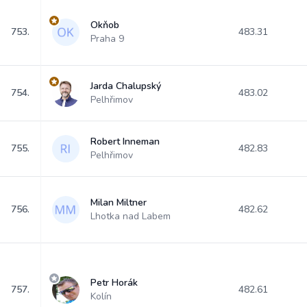
Okňob
753.
483.31
Praha 9
Jarda Chalupský
754.
483.02
Pelhřimov
Robert Inneman
755.
482.83
Pelhřimov
Milan Miltner
756.
482.62
Lhotka nad Labem
Petr Horák
757.
482.61
Kolín