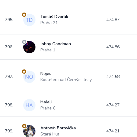
Tomáš Dvořák
795.
474.87
Praha 21
Johny Goodman
796.
474.86
Praha 1
Nojes
797.
474.58
Kostelec nad Černými lesy
Halali
798.
474.27
Praha 6
Antonín Borovička
799.
474.21
Stará Huť