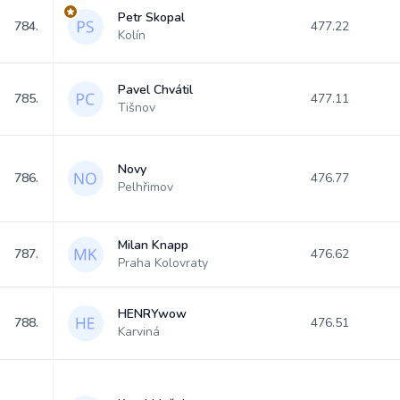
Petr Skopal
784.
477.22
Kolín
Pavel Chvátil
785.
477.11
Tišnov
Novy
786.
476.77
Pelhřimov
Milan Knapp
787.
476.62
Praha Kolovraty
HENRYwow
788.
476.51
Karviná