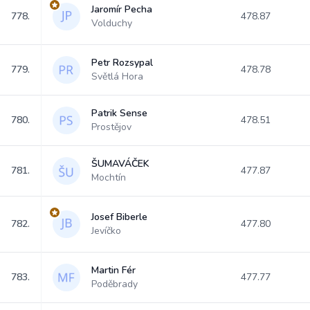
Jaromír Pecha
778.
478.87
Volduchy
Petr Rozsypal
779.
478.78
Světlá Hora
Patrik Sense
780.
478.51
Prostějov
ŠUMAVÁČEK
781.
477.87
Mochtín
Josef Biberle
782.
477.80
Jevíčko
Martin Fér
783.
477.77
Poděbrady