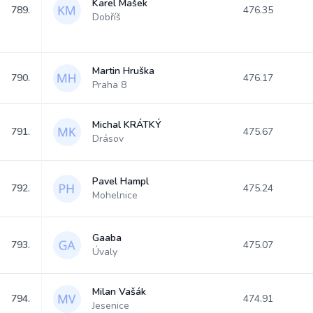
Karel Mašek
789.
476.35
Dobříš
Martin Hruška
790.
476.17
Praha 8
Michal KRÁTKÝ
791.
475.67
Drásov
Pavel Hampl
792.
475.24
Mohelnice
Gaaba
793.
475.07
Úvaly
Milan Vašák
794.
474.91
Jesenice