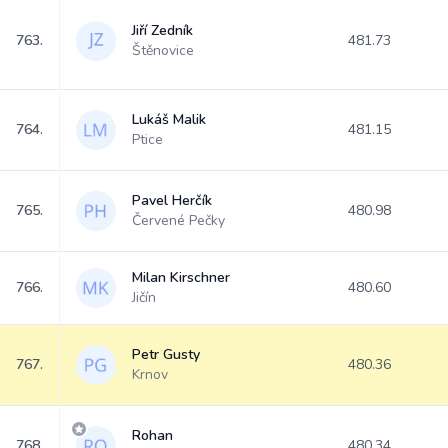
Jiří Zedník
763.
481.73
Štěnovice
Lukáš Malik
764.
481.15
Ptice
Pavel Herčík
765.
480.98
Červené Pečky
Milan Kirschner
766.
480.60
Jičín
Petr Gusty
767.
480.36
Krnov
Rohan
768.
480.34