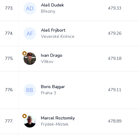
Aleš Dudek
773.
479.33
Březiny
Aleš Frýbort
774.
479.26
Veverské Knínice
Ivan Drago
775.
479.18
Vítkov
Boris Bajgar
776.
479.11
Praha 3
Marcel Roztomily
777.
478.89
Frýdek-Místek