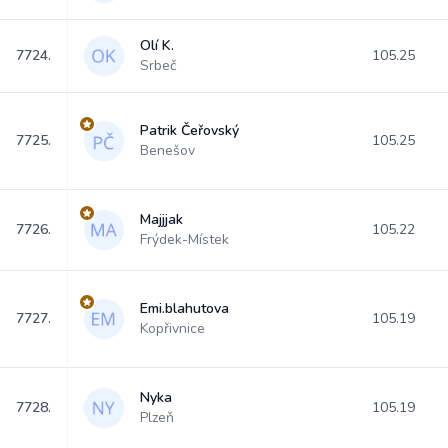
Olí K.
7724.
105.25
Srbeč
Patrik Čeřovský
7725.
105.25
Benešov
Majjjak
7726.
105.22
Frýdek-Místek
Emi.blahutova
7727.
105.19
Kopřivnice
Nyka
7728.
105.19
Plzeň