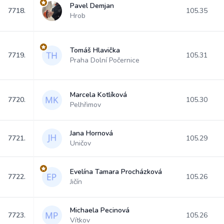
Pavel Demjan
7718.
105.35
Hrob
Tomáš Hlavička
7719.
105.31
Praha Dolní Počernice
Marcela Kotlíková
7720.
105.30
Pelhřimov
Jana Hornová
7721.
105.29
Uničov
Evelína Tamara Procházková
7722.
105.26
Jičín
Michaela Pecinová
7723.
105.26
Vítkov