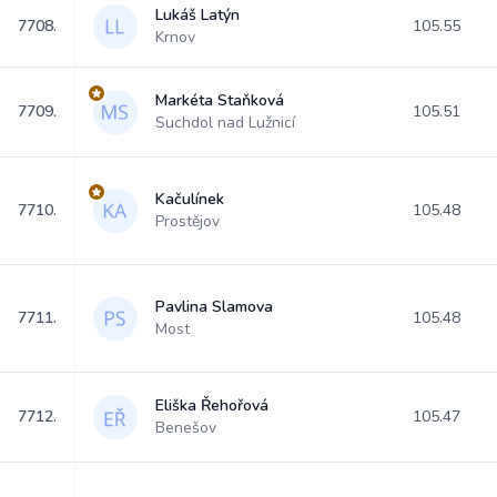
Lukáš Latýn
7708.
105.55
Krnov
Markéta Staňková
7709.
105.51
Suchdol nad Lužnicí
Kačulínek
7710.
105.48
Prostějov
Pavlina Slamova
7711.
105.48
Most
Eliška Řehořová
7712.
105.47
Benešov