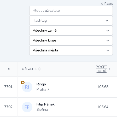
Reset
Hashtag
POČET
#
UŽIVATEL
BODŮ
Ringo
7701.
105.68
Praha 7
Filip Pánek
7702.
105.64
Sibřina