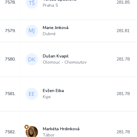
7578.
281.85
Praha 5
Marie Jinková
7579.
281.81
Dubné
Dušan Kvapil
7580.
281.78
Olomouc - Chomoutov
Evžen Eiba
7581.
281.78
Kyje
Markéta Hrdinková
7582.
281.78
Tábor