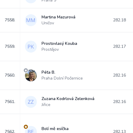
Praha 9
Martina Mazurová
7558.
282.18
Uničov
Prostovlasý Kouba
7559.
282.17
Prostějov
Péťa B.
7560.
282.16
Praha Dolní Počernice
Zuzana Kodrlová Zelenková
7561.
282.16
Jiřice
Bolí mě esíčka
7562.
282.13