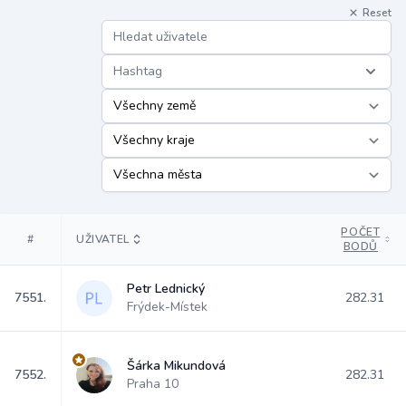
Reset
Hashtag
POČET
#
UŽIVATEL
BODŮ
Petr Lednický
7551.
282.31
Frýdek-Místek
Šárka Mikundová
7552.
282.31
Praha 10