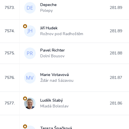
Depeche
7573.
281.89
Polepy
Jiří Hudek
7574.
281.89
Rožnov pod Radhoštěm
Pavel Richter
7575.
281.88
Dolní Bousov
Marie Votavová
7576.
281.87
Žďár nad Sázavou
Luděk Slabý
7577.
281.86
Mladá Boleslav
Tereza Špačková