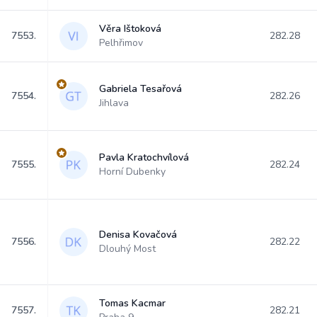
Věra Ištoková
7553.
282.28
Pelhřimov
Gabriela Tesařová
7554.
282.26
Jihlava
Pavla Kratochvílová
7555.
282.24
Horní Dubenky
Denisa Kovačová
7556.
282.22
Dlouhý Most
Tomas Kacmar
7557.
282.21