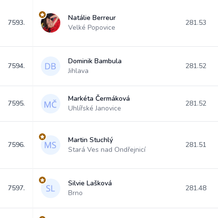
Natálie Berreur
7593.
281.53
Velké Popovice
Dominik Bambula
7594.
281.52
Jihlava
Markéta Čermáková
7595.
281.52
Uhlířské Janovice
Martin Stuchlý
7596.
281.51
Stará Ves nad Ondřejnicí
Silvie Lašková
7597.
281.48
Brno