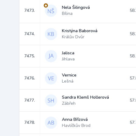
Nela Šilingová
7473.
58.
Bílina
Kristýna Baborová
7474.
58.
Králův Dvůr
Jalisca
7475.
58.
Jihlava
Vernice
7476.
57.
Lešná
Sandra Klemš Hollerová
7477.
57.
Zábřeh
Anna Břízová
7478.
57.
Havlíčkův Brod