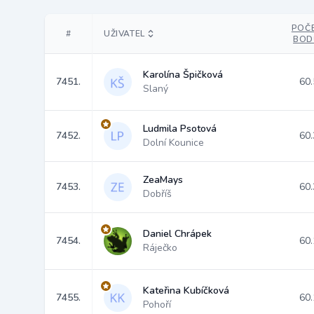
POČ
#
UŽIVATEL
BOD
Karolína Špičková
7451.
60.
Slaný
Ludmila Psotová
7452.
60.
Dolní Kounice
ZeaMays
7453.
60.
Dobříš
Daniel Chrápek
7454.
60.
Ráječko
Kateřina Kubíčková
7455.
60.
Pohoří