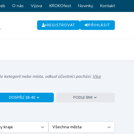
web
O nás
Výzva
KROKOfest
Novinky
Kontakt
REGISTROVAT
PŘIHLÁSIT
P
e kategorií nebo místa, odkud účastníci pochází.
Více
DOSPĚLÍ 18-40
PODLE BMI