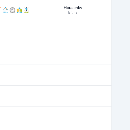
Housenky
Bílina