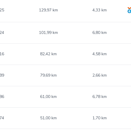
25
129,97 km
4,33 km
24
101,99 km
6,80 km
16
82,42 km
4,58 km
89
79,69 km
2,66 km
86
61,00 km
6,78 km
74
51,00 km
1,70 km