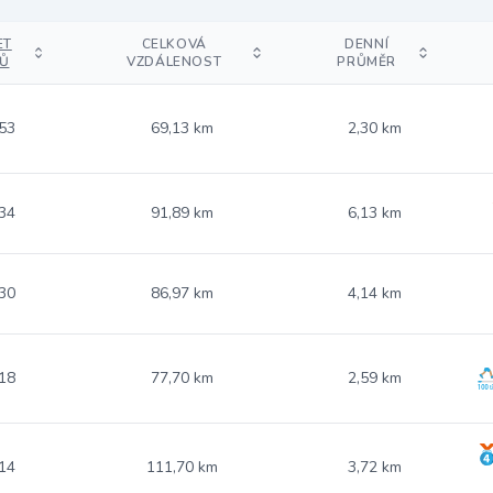
ET
CELKOVÁ
DENNÍ
Ů
VZDÁLENOST
PRŮMĚR
53
69,13 km
2,30 km
34
91,89 km
6,13 km
30
86,97 km
4,14 km
18
77,70 km
2,59 km
14
111,70 km
3,72 km