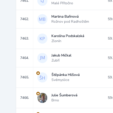
7461.
59.
Malé Přítočno
Martina Bařinová
7462.
59.
Rožnov pod Radhoštěm
Karolína Podskalská
7463.
59.
Zlonín
Jakub Mičkal
7464.
59.
Zubří
Štěpánka Hlíšová
7465.
59.
Svémyslice
Julie Šumberová
7466.
59.
Brno