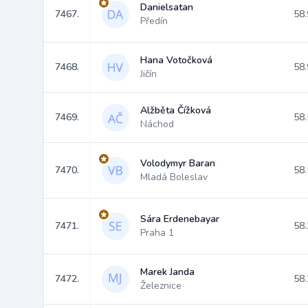
Danielsatan
7467.
58.
Předín
Hana Votočková
7468.
58.
Jičín
Alžběta Čížková
7469.
58.
Náchod
Volodymyr Baran
7470.
58.
Mladá Boleslav
Sára Erdenebayar
7471.
58.
Praha 1
Marek Janda
7472.
58.
Železnice