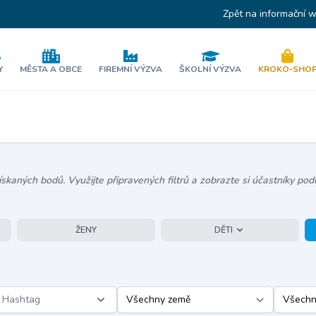
Zpět na informační 
Y
MĚSTA A OBCE
FIREMNÍ VÝZVA
ŠKOLNÍ VÝZVA
KROKO-SHO
kaných bodů. Využijte připravených filtrů a zobrazte si účastníky podl
ŽENY
DĚTI
Hashtag