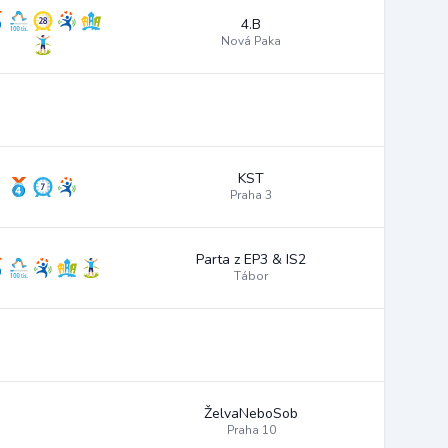
4.B
Nová Paka
KST
Praha 3
Parta z EP3 & IS2
Tábor
ŽelvaNeboSob
Praha 10