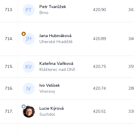
Petr Tvarůžek
713.
420.90
34
Brno
Jana Hubináková
714.
420.89
34
Uherské Hradiště
Kateřina Vaňková
715.
420.75
35
Klášterec nad Ohří
Ivo Velísek
716.
420.74
28
Vnorovy
Lucie Kýrová
717.
420.51
33
Suchdol