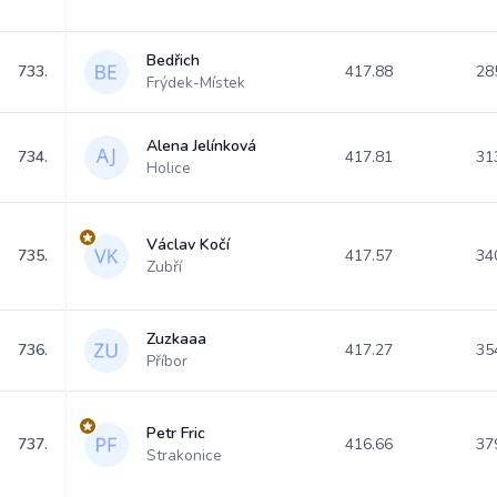
Bedřich
733.
417.88
28
Frýdek-Místek
Alena Jelínková
734.
417.81
31
Holice
Václav Kočí
735.
417.57
34
Zubří
Zuzkaaa
736.
417.27
35
Příbor
Petr Fric
737.
416.66
37
Strakonice