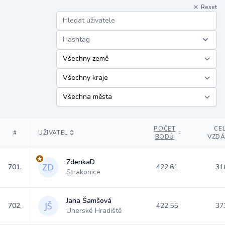
Reset
Hashtag
POČET
CE
#
UŽIVATEL
BODŮ
VZDÁ
ZdenkaD
701.
422.61
31
Strakonice
Jana Šamšová
702.
422.55
37
Uherské Hradiště