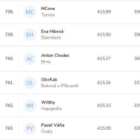
MCone
738.
415.89
30
Turnov
Eva Hibová
739.
415.50
35
Šternberk
Anton Chodec
740.
415.27
36
Brno
Oli+Kali
741.
415.24
33
Buková u Příbramě
Witthy
742.
415.15
33
Napajedla
Pavel Váňa
743.
415.09
32
Úvaly