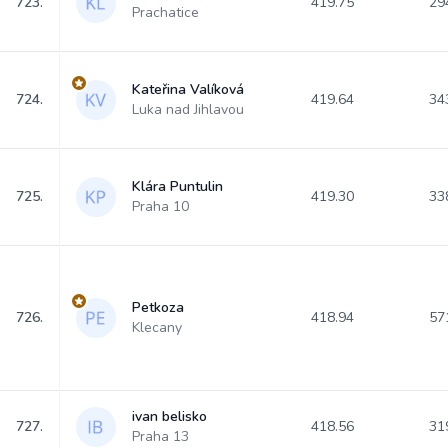
723.
419.75
29
Prachatice
Kateřina Valíková
724.
419.64
34
Luka nad Jihlavou
Klára Puntulin
725.
419.30
33
Praha 10
Petkoza
726.
418.94
57
Klecany
ivan belisko
727.
418.56
31
Praha 13