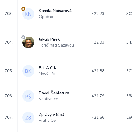
Kamila Naisarová
703.
422.23
30
Opočno
Jakub Pírek
704.
422.03
34
Poříčí nad Sázavou
B L A C K
705.
421.88
30
Nový Jičín
Pavel Šablatura
706.
421.79
33
Kopřivnice
Zprávy v 8:50
707.
421.66
29
Praha 16