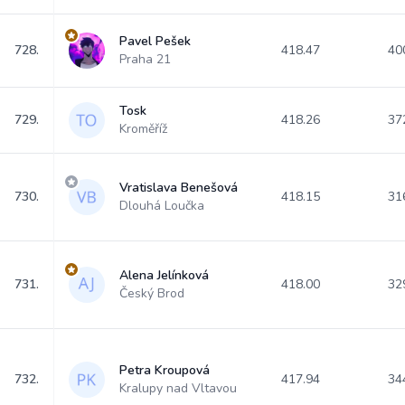
Pavel Pešek
728.
418.47
40
Praha 21
Tosk
729.
418.26
37
Kroměříž
Vratislava Benešová
730.
418.15
31
Dlouhá Loučka
Alena Jelínková
731.
418.00
32
Český Brod
Petra Kroupová
732.
417.94
34
Kralupy nad Vltavou