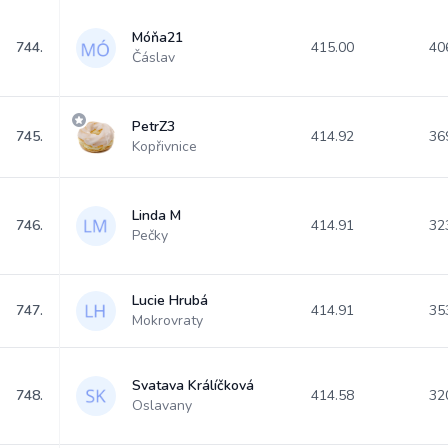
Móňa21
744.
415.00
40
Čáslav
PetrZ3
745.
414.92
36
Kopřivnice
Linda M
746.
414.91
32
Pečky
Lucie Hrubá
747.
414.91
35
Mokrovraty
Svatava Králíčková
748.
414.58
32
Oslavany