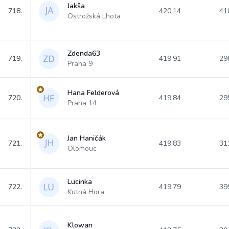
Jakša
718.
420.14
41
Ostrožská Lhota
Zdenda63
719.
419.91
29
Praha 9
Hana Felderová
720.
419.84
29
Praha 14
Jan Haničák
721.
419.83
31
Olomouc
Lucinka
722.
419.79
39
Kutná Hora
Klowan