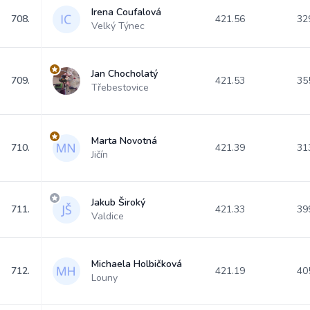
Irena Coufalová
708.
421.56
32
Velký Týnec
Jan Chocholatý
709.
421.53
35
Třebestovice
Marta Novotná
710.
421.39
31
Jičín
Jakub Široký
711.
421.33
39
Valdice
Michaela Holbičková
712.
421.19
40
Louny