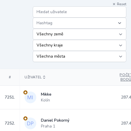
Reset
Hashtag
POČE
#
UŽIVATEL
BOD
Mikke
7251.
287.
Kolín
Daniel Pokorný
7252.
287.
Praha 1