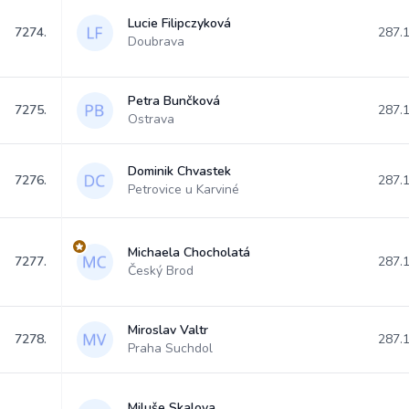
Lucie Filipczyková
7274.
287.
Doubrava
Petra Bunčková
7275.
287.
Ostrava
Dominik Chvastek
7276.
287.
Petrovice u Karviné
Michaela Chocholatá
7277.
287.
Český Brod
Miroslav Valtr
7278.
287.
Praha Suchdol
Miluše Skalova