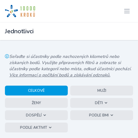
Jednotlivci
Seřaďte si účastníky podle nachozených kilometrů nebo
získaných bodů. Využijte připravených filtrů a zobrazte si
účastníky podle kategorií nebo místa, odkud účastníci pochází.
Více informací o počítání bodů a získávání odznaků.
CELKOVĚ
MUŽI
ŽENY
DĚTI
DOSPĚLÍ
PODLE BMI
PODLE AKTIVIT