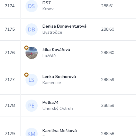
DS7
7174.
288.61
Krnov
Denisa Bonaventurová
7175.
288.60
Bystročice
Jitka Kovářová
7176.
288.60
Lažiště
Lenka Sochorová
7177.
288.59
Kamenice
Peťka74
7178.
288.59
Uherský Ostroh
Karolína Mešková
7179.
288.58