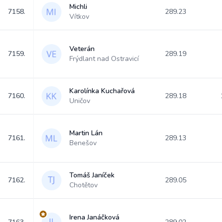
Michli
7158.
289.23
Vítkov
Veterán
7159.
289.19
Frýdlant nad Ostravicí
Karolínka Kuchařová
7160.
289.18
Uničov
Martin Lán
7161.
289.13
Benešov
Tomáš Janíček
7162.
289.05
Chotětov
Irena Janáčková