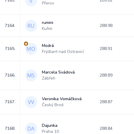
7163.
289.02
Přerov
rumini
7164.
288.98
Kuřim
Modrá
7165.
288.91
Frýdlant nad Ostravicí
Marcela Svádová
7166.
288.89
Zábřeh
Veronika Vomáčková
7167.
288.87
Český Brod
Dajunka
7168.
288.84
Praha 10