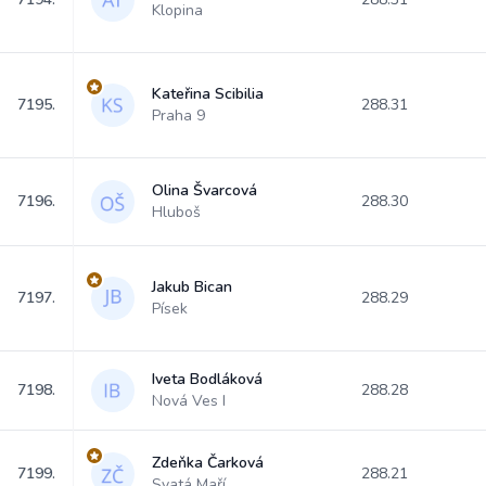
Klopina
Kateřina Scibilia
7195.
288.31
Praha 9
Olina Švarcová
7196.
288.30
Hluboš
Jakub Bican
7197.
288.29
Písek
Iveta Bodláková
7198.
288.28
Nová Ves I
Zdeňka Čarková
7199.
288.21
Svatá Maří