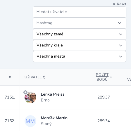
Reset
Hashtag
POČET
#
UŽIVATEL
BODŮ
V
Lenka Preiss
7151.
289.37
Brno
Morďák Martin
7152.
289.34
Slaný