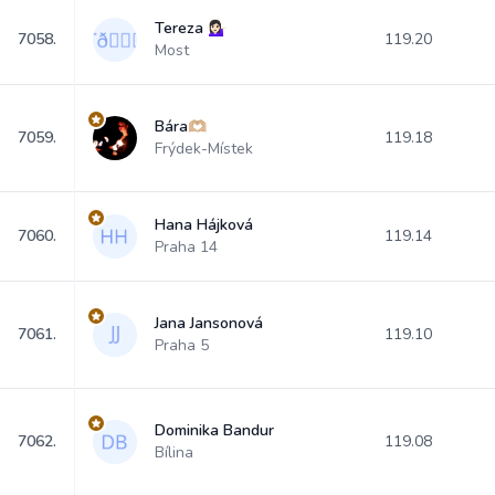
Tereza 💁🏻‍♀️
7058.
119.20
Most
Bára🫶🏼
7059.
119.18
Frýdek-Místek
Hana Hájková
7060.
119.14
Praha 14
Jana Jansonová
7061.
119.10
Praha 5
Dominika Bandur
7062.
119.08
Bílina