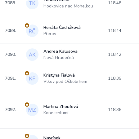
7088.
118.48
Hodkovice nad Mohelkou
Renáta Čecháková
7089.
118.44
Přerov
Andrea Kalusova
7090.
118.42
Nová Hradečná
Kristýna Fialová
7091.
118.39
Vlkov pod Oškobrhem
Martina Zhoufová
7092.
118.36
Konecchlumí
Navrísek