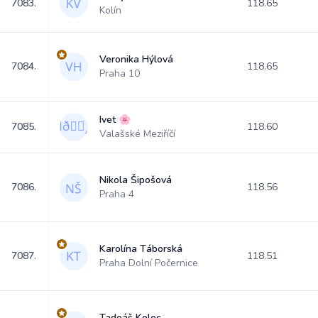
7083.
118.65
Kolín
Veronika Hýlová
7084.
118.65
Praha 10
Ivet 🌸
7085.
118.60
Valašské Meziříčí
Nikola Šipošová
7086.
118.56
Praha 4
Karolína Táborská
7087.
118.51
Praha Dolní Počernice
Tadeáš Koloc