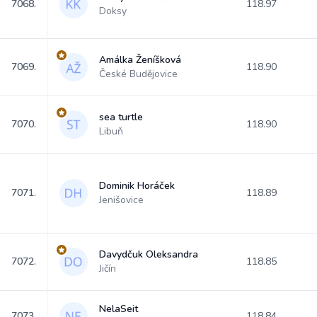
7068.
118.97
Doksy
Amálka Ženíšková
7069.
118.90
České Budějovice
sea turtle
7070.
118.90
Libuň
Dominik Horáček
7071.
118.89
Jenišovice
Davydčuk Oleksandra
7072.
118.85
Jičín
NelaSeit
7073.
118.84