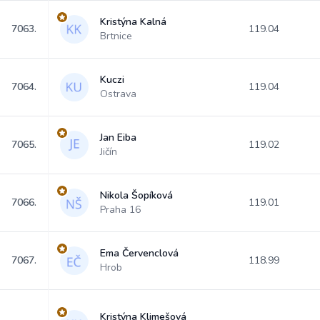
Kristýna Kalná
7063.
119.04
Brtnice
Kuczi
7064.
119.04
Ostrava
Jan Eiba
7065.
119.02
Jičín
Nikola Šopíková
7066.
119.01
Praha 16
Ema Červenclová
7067.
118.99
Hrob
Kristýna Klimešová