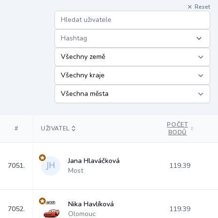
Reset
Hashtag
POČET
#
UŽIVATEL
BODŮ
Jana Hlaváčková
7051.
119.39
Most
Nika Havlíková
7052.
119.39
Olomouc