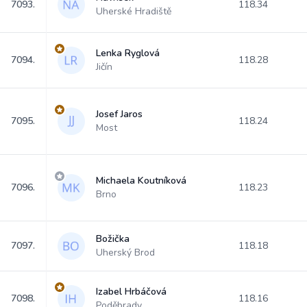
7093.
118.34
Uherské Hradiště
Lenka Ryglová
7094.
118.28
Jičín
Josef Jaros
7095.
118.24
Most
Michaela Koutníková
7096.
118.23
Brno
Božička
7097.
118.18
Uherský Brod
Izabel Hrbáčová
7098.
118.16
Poděbrady