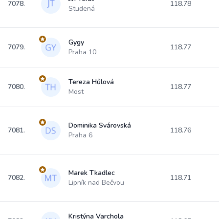
7078.
118.78
Studená
Gygy
7079.
118.77
Praha 10
Tereza Hůlová
7080.
118.77
Most
Dominika Svárovská
7081.
118.76
Praha 6
Marek Tkadlec
7082.
118.71
Lipník nad Bečvou
Kristýna Varchola