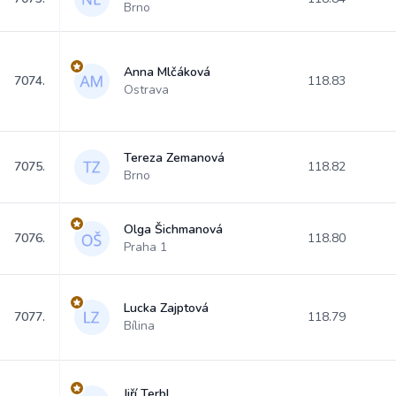
Brno
Anna Mlčáková
7074.
118.83
Ostrava
Tereza Zemanová
7075.
118.82
Brno
Olga Šichmanová
7076.
118.80
Praha 1
Lucka Zajptová
7077.
118.79
Bílina
Jiří Terbl