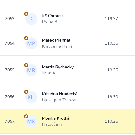
Jiří Chroust
7053.
119.37
Praha 8
Marek Přehnal
7054.
119.36
Kralice na Hané
Martin Rychecký
7055.
119.35
Jihlava
Kristýna Hradecká
7056.
119.30
Újezd pod Troskami
Monika Krotká
7057.
119.26
Naloučany