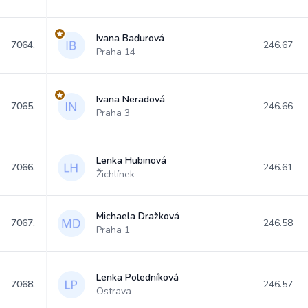
Ivana Baďurová
7064.
246.67
Praha 14
Ivana Neradová
7065.
246.66
Praha 3
Lenka Hubinová
7066.
246.61
Žichlínek
Michaela Dražková
7067.
246.58
Praha 1
Lenka Poledníková
7068.
246.57
Ostrava