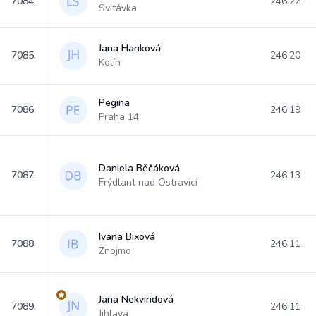
7084.
246.22
Svitávka
Jana Hanková
7085.
246.20
Kolín
Pegina
7086.
246.19
Praha 14
Daniela Běčáková
7087.
246.13
Frýdlant nad Ostravicí
Ivana Bixová
7088.
246.11
Znojmo
Jana Nekvindová
7089.
246.11
Jihlava