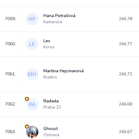
Hana Petrašová
7059.
246.78
Kamenice
Les
7060.
246.77
Krnov
Martina Hejcmanová
7061.
246.72
Kladno
Radada
7062.
246.68
Praha 22
Ghoust
7063.
246.67
Ostrava