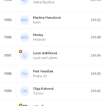
Velká Bystřice
Martina Hanušová
7095.
245.92
Kolín
Monka
7096.
245.88
Hodonín
Lucie Jedličková
7097.
245.84
Lysá nad Labem
Petr Havlíček
7098.
245.83
Praha 10
Olga Kalvová
7099.
245.82
Turnov