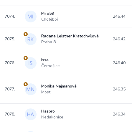
Miro59
7074.
246.44
Chotěboř
Radana Leistner Kratochvílová
7075.
246.42
Praha 8
Issa
7076.
246.40
Černošice
Monika Najmanová
7077.
246.35
Most
Haspro
7078.
246.34
Nedakonice