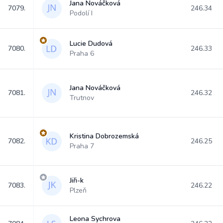
Jana Nováčková
7079.
246.34
Podolí I
Lucie Dudová
7080.
246.33
Praha 6
Jana Nováčková
7081.
246.32
Trutnov
Kristina Dobrozemská
7082.
246.25
Praha 7
Jiři-k
7083.
246.22
Plzeň
Leona Sychrova