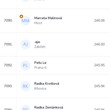
Marcela Malinová
7090.
246.06
Most
.aja.
7091.
246.00
Zábřeh
Peťu Le
7092.
245.95
Praha 6
Radka Krotilová
7093.
245.94
Kňovice
Radka Zemánková
7094.
245.94