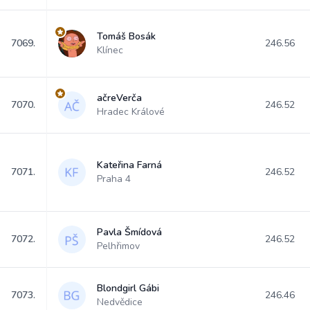
Tomáš Bosák
7069.
246.56
Klínec
ačreVerča
7070.
246.52
Hradec Králové
Kateřina Farná
7071.
246.52
Praha 4
Pavla Šmídová
7072.
246.52
Pelhřimov
Blondgirl Gábi
7073.
246.46
Nedvědice