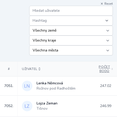
Reset
Hashtag
POČET
#
UŽIVATEL
BODŮ
Lenka Němcová
7051.
247.02
Rožnov pod Radhoštěm
Lojza Zeman
7052.
246.99
Tišnov