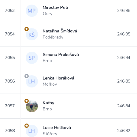
Miroslav Petr
7053.
246.98
Odry
Kateřina Šmídová
7054.
246.95
Poděbrady
Simona Prokešová
7055.
246.94
Brno
Lenka Horáková
7056.
246.89
Mořkov
Kathy
7057.
246.84
Brno
Lucie Holíková
7058.
246.82
Stěžery