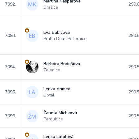
Martina Kašparová
7092.
290.
Dražice
Eva Babicová
7093.
290.
Praha Dolní Počernice
Barbora Budošová
7094.
290.
Želenice
Lenka Ahmed
7095.
290.
Liptál
Žaneta Michková
7096.
290.
Pardubice
Lenka Látalová