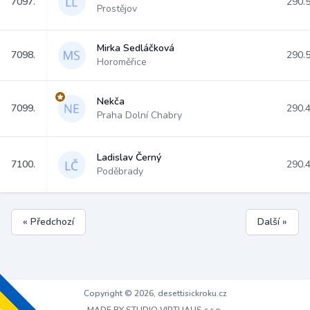
7097.
290.
Prostějov
Mirka Sedláčková
7098.
290.
Horoměřice
Nekča
7099.
290.
Praha Dolní Chabry
Ladislav Černý
7100.
290.
Poděbrady
« Předchozí
Další »
Copyright © 2026, desettisickroku.cz