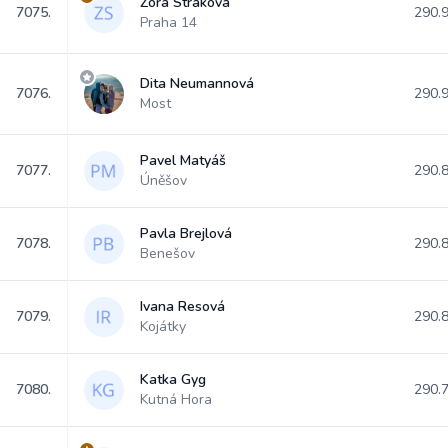
Zora Straková
7075.
290.
Praha 14
Dita Neumannová
7076.
290.
Most
Pavel Matyáš
7077.
290.
Úněšov
Pavla Brejlová
7078.
290.
Benešov
Ivana Resová
7079.
290.
Kojátky
Katka Gyg
7080.
290.
Kutná Hora