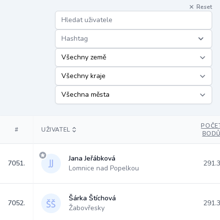
Reset
Hashtag
POČE
#
UŽIVATEL
BOD
Jana Jeřábková
7051.
291.
Lomnice nad Popelkou
Šárka Štíchová
7052.
291.
Žabovřesky