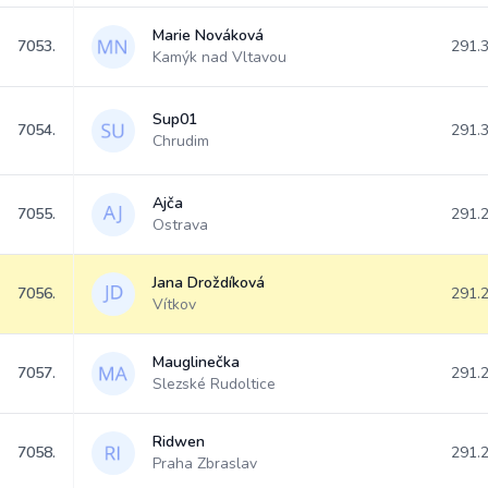
Marie Nováková
7053.
291.
Kamýk nad Vltavou
Sup01
7054.
291.
Chrudim
Ajča
7055.
291.
Ostrava
Jana Droždíková
7056.
291.
Vítkov
Mauglinečka
7057.
291.
Slezské Rudoltice
Ridwen
7058.
291.
Praha Zbraslav