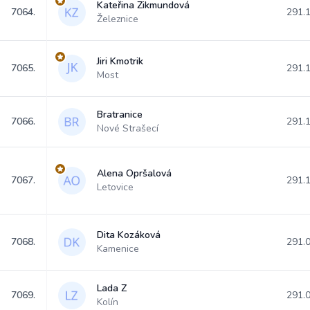
Kateřina Zikmundová
7064.
291.
Železnice
Jiri Kmotrik
7065.
291.
Most
Bratranice
7066.
291.
Nové Strašecí
Alena Opršalová
7067.
291.
Letovice
Dita Kozáková
7068.
291.
Kamenice
Lada Z
7069.
291.
Kolín