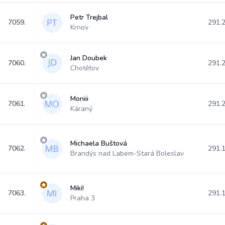
Petr Trejbal
7059.
291.
Krnov
Jan Doubek
7060.
291.
Chotětov
Moniii
7061.
291.
Káraný
Michaela Buštová
7062.
291.
Brandýs nad Labem-Stará Boleslav
Miki!
7063.
291.
Praha 3