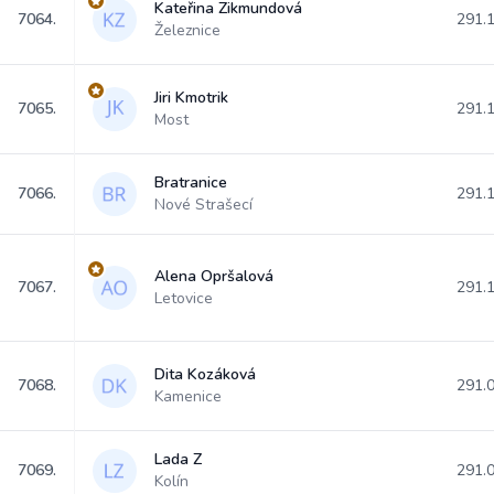
Kateřina Zikmundová
7064.
291.
Železnice
Jiri Kmotrik
7065.
291.
Most
Bratranice
7066.
291.
Nové Strašecí
Alena Opršalová
7067.
291.
Letovice
Dita Kozáková
7068.
291.
Kamenice
Lada Z
7069.
291.
Kolín