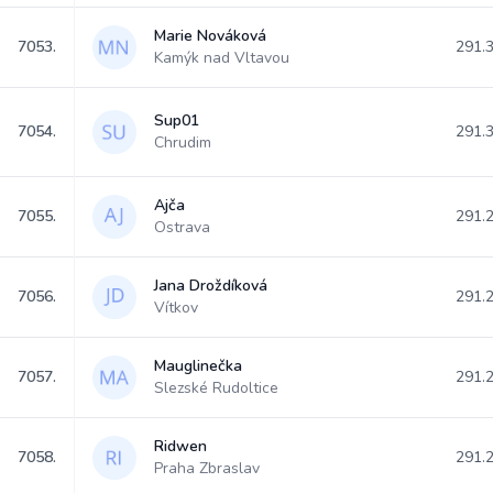
Marie Nováková
7053.
291.
Kamýk nad Vltavou
Sup01
7054.
291.
Chrudim
Ajča
7055.
291.
Ostrava
Jana Droždíková
7056.
291.
Vítkov
Mauglinečka
7057.
291.
Slezské Rudoltice
Ridwen
7058.
291.
Praha Zbraslav