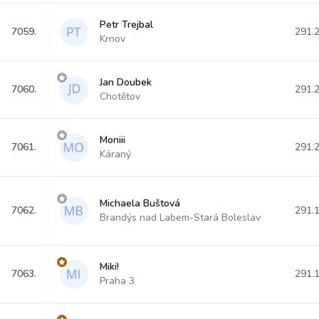
Petr Trejbal
7059.
291.
Krnov
Jan Doubek
7060.
291.
Chotětov
Moniii
7061.
291.
Káraný
Michaela Buštová
7062.
291.
Brandýs nad Labem-Stará Boleslav
Miki!
7063.
291.
Praha 3