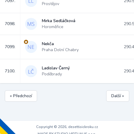
7097.
290.
Prostějov
Mirka Sedláčková
7098.
290.
Horoměřice
Nekča
7099.
290.
Praha Dolní Chabry
Ladislav Černý
7100.
290.
Poděbrady
« Předchozí
Další »
Copyright © 2026, desettisickroku.cz