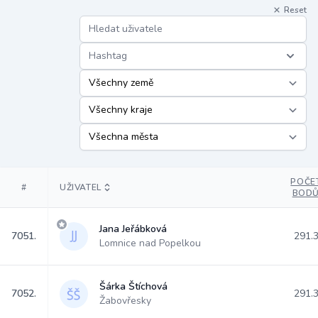
Reset
Hashtag
POČE
#
UŽIVATEL
BOD
Jana Jeřábková
7051.
291.
Lomnice nad Popelkou
Šárka Štíchová
7052.
291.
Žabovřesky