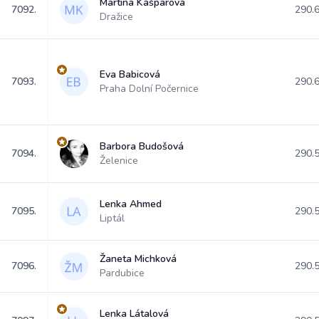
Martina Kašparová
7092.
290.
Dražice
Eva Babicová
7093.
290.
Praha Dolní Počernice
Barbora Budošová
7094.
290.
Želenice
Lenka Ahmed
7095.
290.
Liptál
Žaneta Michková
7096.
290.
Pardubice
Lenka Látalová