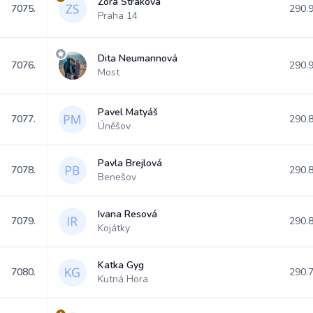
Zora Straková
7075.
290.
Praha 14
Dita Neumannová
7076.
290.
Most
Pavel Matyáš
7077.
290.
Úněšov
Pavla Brejlová
7078.
290.
Benešov
Ivana Resová
7079.
290.
Kojátky
Katka Gyg
7080.
290.
Kutná Hora