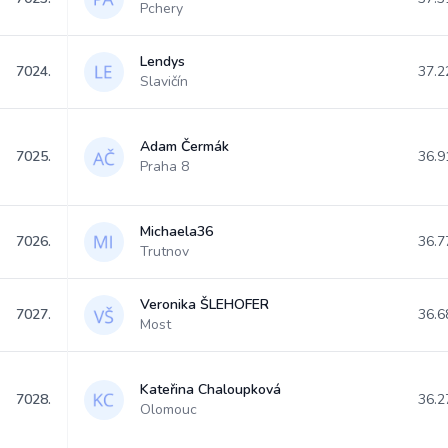
Pchery
Lendys
7024.
37.2
Slavičín
Adam Čermák
7025.
36.9
Praha 8
Michaela36
7026.
36.7
Trutnov
Veronika ŠLEHOFER
7027.
36.6
Most
Kateřina Chaloupková
7028.
36.2
Olomouc