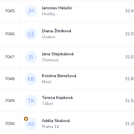
Jaroslav Helešic
7045.
32.4
Hrušky
Diana Žitníková
7046.
32.0
Úvalno
Jana Stejskalová
7047.
32.0
Olomouc
Kristina Benešová
7048.
31.8
Most
Tereza Kepková
7049.
31.5
Tábor
Adéla Skalová
7050.
31.2
Praha 14