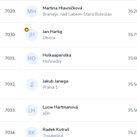
Martina Hlavničková
7029.
36.2
Brandýs nad Labem-Stará Boleslav
Jan Hartig
7030.
35.7
Obora
Holkaaperolka
7031.
35.6
Hořovičky
Jakub Janega
7032.
35.5
Praha 1
Lucie Hartmanová
7033.
35.5
Jičín
Radek Kotraš
7034.
35.2
Troubelice