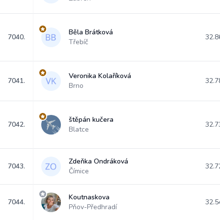
Běla Brátková
7040.
32.8
Třebíč
Veronika Kolaříková
7041.
32.7
Brno
štěpán kučera
7042.
32.7
Blatce
Zdeňka Ondráková
7043.
32.7
Čímice
Koutnaskova
7044.
32.5
Pňov-Předhradí