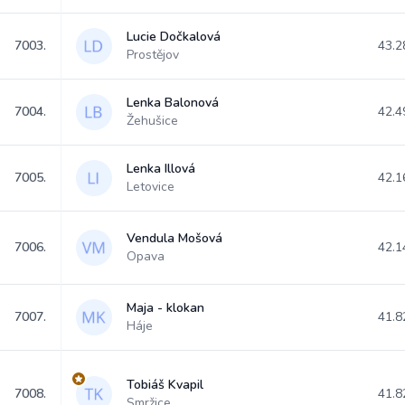
Lucie Dočkalová
7003.
43.2
Prostějov
Lenka Balonová
7004.
42.4
Žehušice
Lenka Illová
7005.
42.1
Letovice
Vendula Mošová
7006.
42.1
Opava
Maja - klokan
7007.
41.8
Háje
Tobiáš Kvapil
7008.
41.8
Smržice