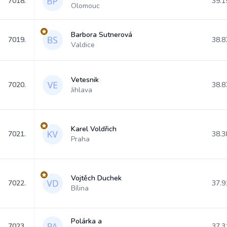
7018.
39.1
Olomouc
Barbora Sutnerová
7019.
38.8
Valdice
Vetesnik
7020.
38.8
Jihlava
Karel Voldřich
7021.
38.3
Praha
Vojtěch Duchek
7022.
37.9
Bílina
Polárka a
7023.
37.3