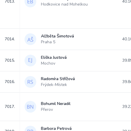
7013.
40.1
Hodkovice nad Mohelkou
Alžběta Šimotová
7014.
40.1
Praha 5
Eliška Justová
7015.
39.8
Mochov
Radomíra Střížová
7016.
39.8
Frýdek-Místek
Bohumil Neradil
7017.
39.2
Přerov
Barbora Petrová