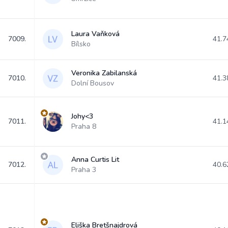
Laura Vaňková
7009.
41.7
Bílsko
Veronika Zabilanská
7010.
41.3
Dolní Bousov
Johy<3
7011.
41.1
Praha 8
Anna Curtis Lit
7012.
40.6
Praha 3
Eliška Bretšnajdrová