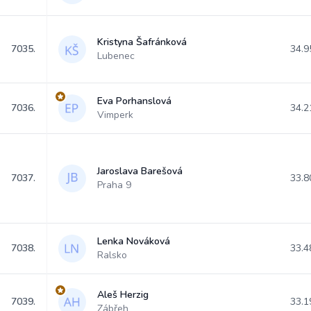
Kristyna Šafránková
7035.
34.9
Lubenec
Eva Porhanslová
7036.
34.2
Vimperk
Jaroslava Barešová
7037.
33.8
Praha 9
Lenka Nováková
7038.
33.4
Ralsko
Aleš Herzig
7039.
33.1
Zábřeh