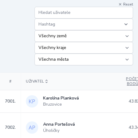
Reset
Hashtag
POČE
#
UŽIVATEL
BOD
Karolína Planková
7001.
43.8
Bruzovice
Anna Portešová
7002.
43.3
Úholičky