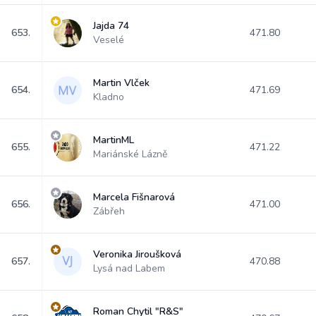
Jajda 74
653.
471.80
Veselé
Martin Vlček
654.
471.69
Kladno
MartinML
655.
471.22
Mariánské Lázně
Marcela Fišnarová
656.
471.00
Zábřeh
Veronika Jiroušková
657.
470.88
Lysá nad Labem
Roman Chytil "R&S"