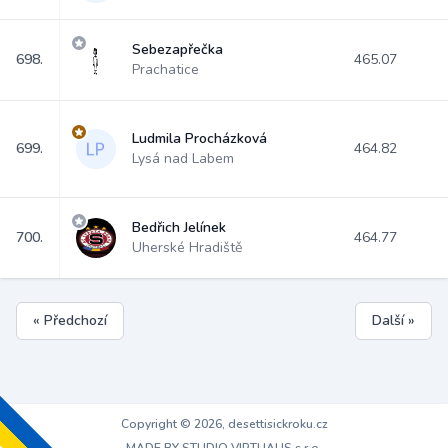
Sebezapřečka
698.
465.07
Prachatice
Ludmila Procházková
699.
464.82
Lysá nad Labem
Bedřich Jelínek
700.
464.77
Uherské Hradiště
« Předchozí
Další »
Copyright © 2026, desettisickroku.cz