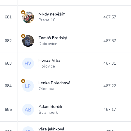
Nikdy neběžím
681.
467.57
Praha 10
Tomáš Brodský
682.
467.57
Dobrovice
Honza Vrba
683.
467.31
Hořovice
Lenka Polachová
684.
467.22
Olomouc
Adam Burdík
685.
467.17
Štramberk
věra jelínková