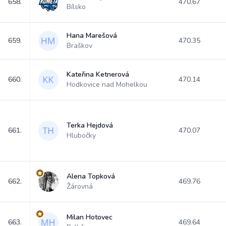
658.
470.67
Bílsko
Hana Marešová
659.
470.35
Braškov
Kateřina Ketnerová
660.
470.14
Hodkovice nad Mohelkou
Terka Hejdová
661.
470.07
Hlubočky
Alena Topková
662.
469.76
Žárovná
Milan Hotovec
663.
469.64