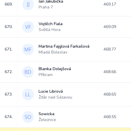
Jan Jakubička
669.
469.17
Praha 7
Vojtěch Fiala
670.
469.09
Světlá Hora
Martina Fajglová Farkašová
671.
468.77
Mladá Boleslav
Blanka Dolejšová
672.
468.66
Příbram
Lucie Librová
673.
468.65
Žďár nad Sázavou
Sowicka
674.
468.55
Železnice