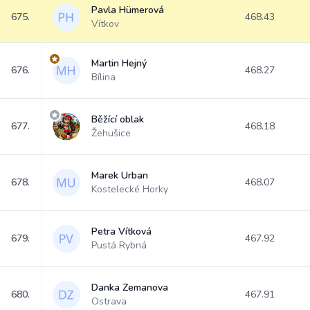
Pavla Hümerová
675.
468.43
Vítkov
Martin Hejný
676.
468.27
Bílina
Běžící oblak
677.
468.18
Žehušice
Marek Urban
678.
468.07
Kostelecké Horky
Petra Vítková
679.
467.92
Pustá Rybná
Danka Zemanova
680.
467.91
Ostrava