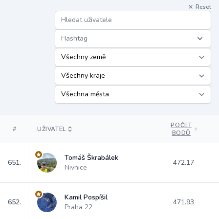
Reset
Hashtag
POČET
#
UŽIVATEL
BODŮ
Tomáš Škrabálek
651.
472.17
Nivnice
Kamil Pospíšil
652.
471.93
Praha 22