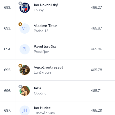
Jan Novobilský
692.
466.27
Louny
Vladimír Tetur
693.
465.87
Praha 13
Pavel Jurečka
694.
465.86
Prostějov
Vejcožrout rezavý
695.
465.78
Lanškroun
JaPa
696.
465.71
Opočno
Jan Hudec
697.
465.29
Trhové Sviny