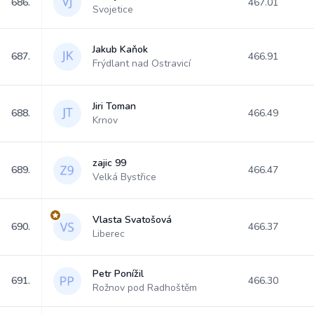
686.
467.01
Svojetice
Jakub Kaňok
687.
466.91
Frýdlant nad Ostravicí
Jiri Toman
688.
466.49
Krnov
zajic 99
689.
466.47
Velká Bystřice
Vlasta Svatošová
690.
466.37
Liberec
Petr Ponížil
691.
466.30
Rožnov pod Radhoštěm