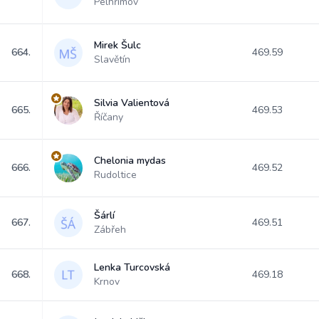
Pelhřimov
Mirek Šulc
664.
469.59
Slavětín
Silvia Valientová
665.
469.53
Říčany
Chelonia mydas
666.
469.52
Rudoltice
Šárlí
667.
469.51
Zábřeh
Lenka Turcovská
668.
469.18
Krnov