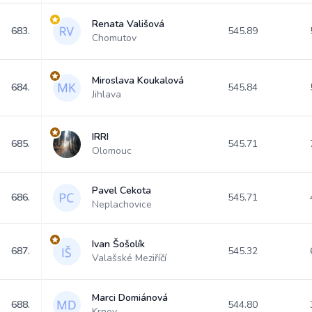
Renata Vališová
683.
545.89
Chomutov
Miroslava Koukalová
684.
545.84
Jihlava
IRRI
685.
545.71
Olomouc
Pavel Cekota
686.
545.71
Neplachovice
Ivan Šošolík
687.
545.32
Valašské Meziříčí
Marci Domiánová
688.
544.80
Krnov