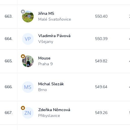
Jiřina MS
663.
550.40
Malé Svatoňovice
Vladimíra Pávová
664.
550.39
Všejany
Mouse
665.
549.82
Praha 9
Michal Slezák
666.
549.64
Brno
Zdeňka Němcová
667.
549.26
Přibyslavice