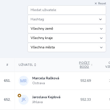
Reset
Hashtag
POČET
#
UŽIVATEL
BODŮ
VZ
Marcela Rašková
651.
552.69
Ostrava
Jaroslava Kejdová
652.
552.33
Jihlava