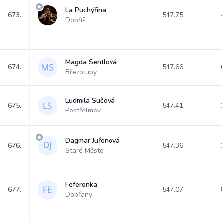
La Puchýřina
673.
547.75
Dobříš
Magda Sentlová
674.
547.66
Březolupy
Ludmila Süčová
675.
547.41
Postřelmov
Dagmar Juřenová
676.
547.36
Staré Město
Feferonka
677.
547.07
Dobřany