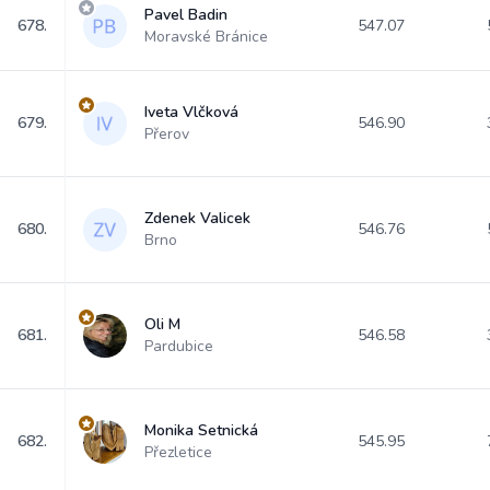
Pavel Badin
678.
547.07
Moravské Bránice
Iveta Vlčková
679.
546.90
Přerov
Zdenek Valicek
680.
546.76
Brno
Oli M
681.
546.58
Pardubice
Monika Setnická
682.
545.95
Přezletice