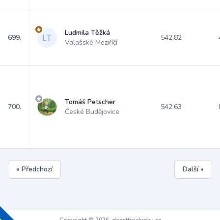
Ludmila Těžká
699.
542.82
Valašské Meziříčí
Tomáš Petscher
700.
542.63
České Budějovice
« Předchozí
Další »