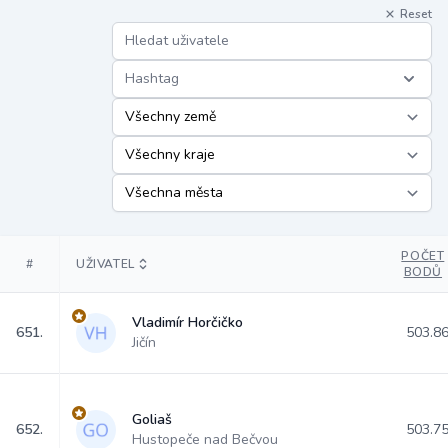
Reset
Hashtag
POČET
#
UŽIVATEL
BODŮ
Vladimír Horčičko
651.
503.8
Jičín
Goliaš
652.
503.7
Hustopeče nad Bečvou