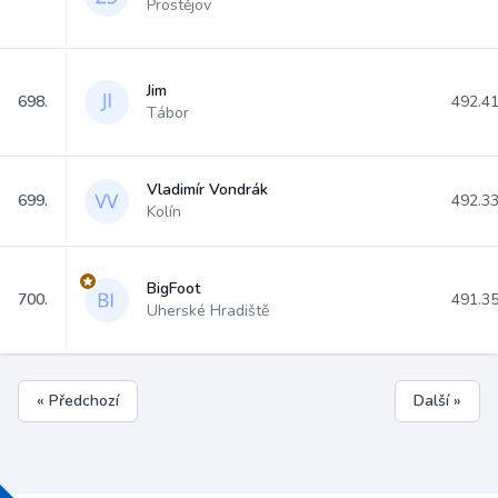
Prostějov
Jim
698.
492.4
Tábor
Vladimír Vondrák
699.
492.3
Kolín
BigFoot
700.
491.3
Uherské Hradiště
« Předchozí
Další »