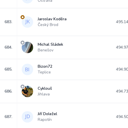
Ostrava
Jaroslav Koděra
683.
495.1
Český Brod
Michal Sládek
684.
494.9
Benešov
Bizon72
685.
494.9
Teplice
Cyklouš
686.
494.7
Jihlava
Jiří Doležel
687.
494.5
Rapotín