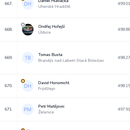
Daniel Hlavačka
667.
499.0
Uherské Hradiště
Ondřej Hořejší
668.
498.8
Úlibice
Tomas Busta
669.
498.2
Brandýs nad Labem-Stará Boleslav
David Honomichl
670.
498.1
Frýdštejn
Petr Matějovic
671.
497.9
Želenice