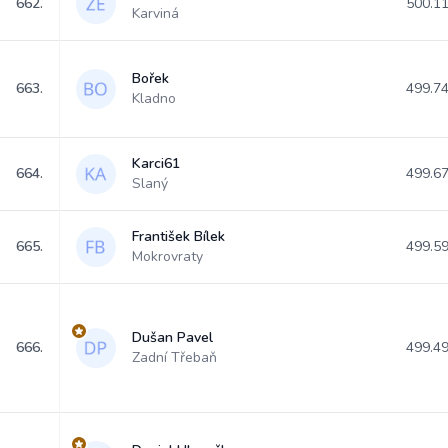
662.
500.1
Karviná
Bořek
663.
499.7
Kladno
Karci61
664.
499.6
Slaný
František Bílek
665.
499.5
Mokrovraty
Dušan Pavel
666.
499.4
Zadní Třebaň