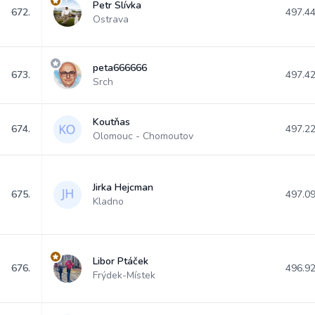
Petr Slívka
672.
497.4
Ostrava
peta666666
673.
497.4
Srch
Koutňas
674.
497.2
Olomouc - Chomoutov
Jirka Hejcman
675.
497.0
Kladno
Libor Ptáček
676.
496.9
Frýdek-Místek