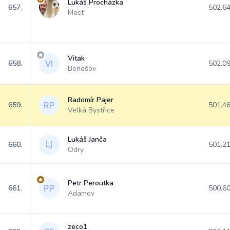
Lukáš Procházka
657.
502.6
Most
Vitak
658.
502.0
Benešov
Radomír Pajer
659.
501.4
Velká Bystřice
Lukáš Janča
660.
501.2
Odry
Petr Peroutka
661.
500.6
Adamov
zeco1