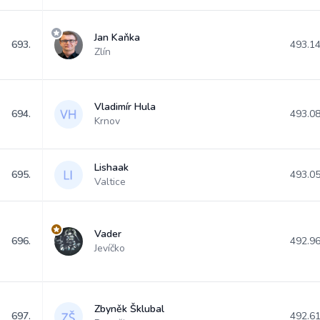
Jan Kaňka
693.
493.1
Zlín
Vladimír Hula
694.
493.0
Krnov
Lishaak
695.
493.0
Valtice
Vader
696.
492.9
Jevíčko
Zbyněk Šklubal
697.
492.6