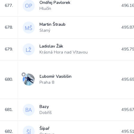
Ondřej Pavlorek
677.
496.1
Hlučín
Martin Štraub
678.
495.8
Slaný
Ladislav Žák
679.
495.7
Krásná Hora nad Vltavou
Ľubomír Vasilišin
680.
495.6
Praha 8
Bazy
681.
495.6
Dobříš
Šípař
682.
495.5