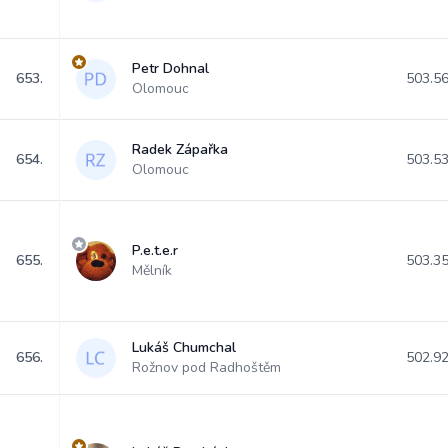
Petr Dohnal
653.
503.5
Olomouc
Radek Zápařka
654.
503.5
Olomouc
P.e.t.e.r
655.
503.3
Mělník
Lukáš Chumchal
656.
502.9
Rožnov pod Radhoštěm