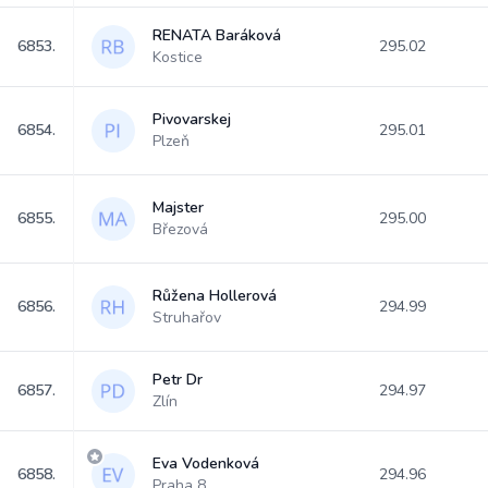
RENATA Baráková
6853.
295.02
Kostice
Pivovarskej
6854.
295.01
Plzeň
Majster
6855.
295.00
Březová
Růžena Hollerová
6856.
294.99
Struhařov
Petr Dr
6857.
294.97
Zlín
Eva Vodenková
6858.
294.96
Praha 8