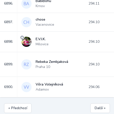
BabiBohu
6896.
294.11
Krnov
chose
6897.
294.10
Vacenovice
E.V.I.K.
6898.
294.10
Milovice
Rebeka Zembjaková
6899.
294.10
Praha 10
Věra Volejníková
6900.
294.06
Adamov
« Předchozí
Další »