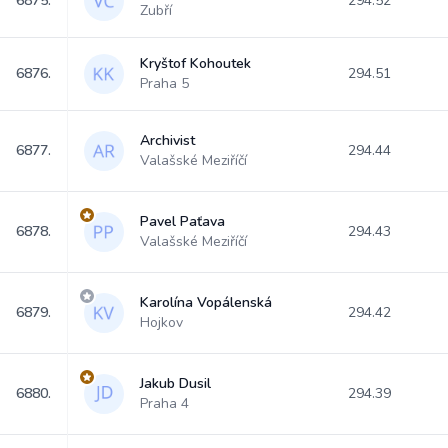
6875.
294.52
Zubří
Kryštof Kohoutek
6876.
294.51
Praha 5
Archivist
6877.
294.44
Valašské Meziříčí
Pavel Paťava
6878.
294.43
Valašské Meziříčí
Karolína Vopálenská
6879.
294.42
Hojkov
Jakub Dusil
6880.
294.39
Praha 4