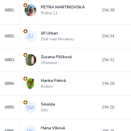
PETRA MARTINOVSKÁ
6881.
294.38
Praha 11
Jiří Urban
6882.
294.34
Dub nad Moravou
Zuzana Pěčková
6883.
294.32
Olomouc
Hanka Pekná
6884.
294.28
Kozlov
Smolda
6885.
294.26
Jičín
Hana Vlková
6886.
294.25