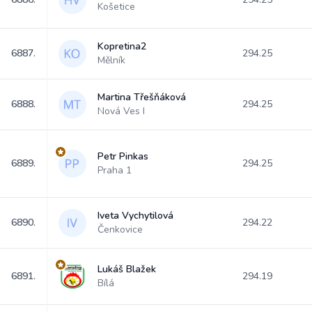
Košetice
Kopretina2
6887.
294.25
Mělník
Martina Třešňáková
6888.
294.25
Nová Ves I
Petr Pinkas
6889.
294.25
Praha 1
Iveta Vychytilová
6890.
294.22
Čenkovice
Lukáš Blažek
6891.
294.19
Bílá