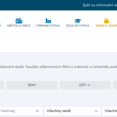
Zpět na informační 
Y
MĚSTA A OBCE
FIREMNÍ VÝZVA
ŠKOLNÍ VÝZVA
KROKO-SHO
kaných bodů. Využijte připravených filtrů a zobrazte si účastníky podl
ŽENY
DĚTI
Hashtag