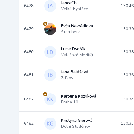
JancaCh
6478.
130.46
Velká Bystřice
Evča Navrátilová
6479.
130.39
Šternberk
Lucie Dvořák
6480.
130.38
Valašské Meziříčí
Jana Balášová
6481.
130.36
Zdíkov
Karolína Kozlíková
6482.
130.34
Praha 10
Kristýna Gierová
6483.
130.33
Dolní Studénky