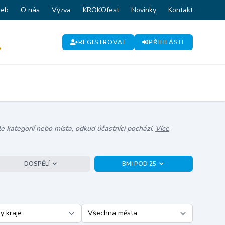
web
O nás
Výzva
KROKOfest
Novinky
Kontakt
REGISTROVAT
PŘIHLÁSIT
P
e kategorií nebo místa, odkud účastníci pochází.
Více
DOSPĚLÍ
BMI POD 25