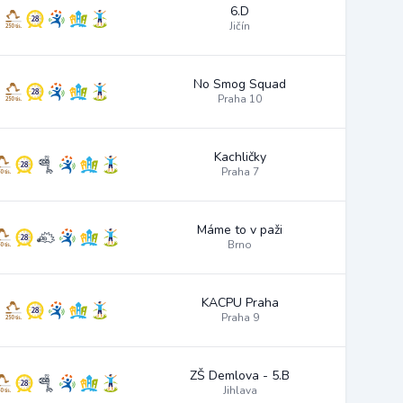
6.D
Jičín
No Smog Squad
Praha 10
Kachličky
Praha 7
Máme to v paži
Brno
KACPU Praha
Praha 9
ZŠ Demlova - 5.B
Jihlava