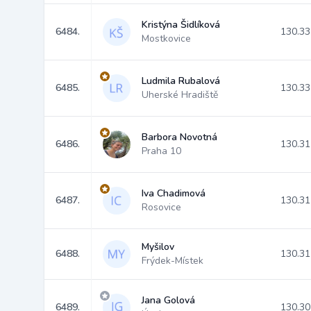
Kristýna Šidlíková
6484.
130.33
Mostkovice
Ludmila Rubalová
6485.
130.33
Uherské Hradiště
Barbora Novotná
6486.
130.31
Praha 10
Iva Chadimová
6487.
130.31
Rosovice
Myšilov
6488.
130.31
Frýdek-Místek
Jana Golová
6489.
130.30