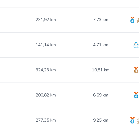
231,92 km
7,73 km
141,14 km
4,71 km
324,23 km
10,81 km
200,82 km
6,69 km
277,35 km
9,25 km