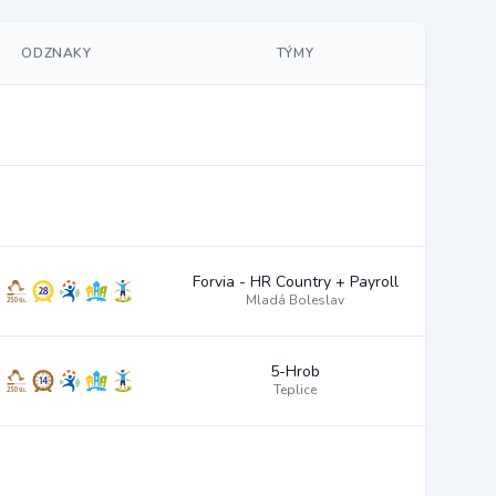
ODZNAKY
TÝMY
Forvia - HR Country + Payroll
Mladá Boleslav
5-Hrob
Teplice