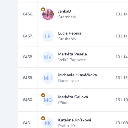
JankaB
6456.
131.14
Šternberk
Lucie Pepina
6457.
131.14
Struhařov
Markéta Veselá
6458.
131.14
Velké Popovice
Michaela Hlaváčková
6459.
131.13
Radimovice
Markéta Galiová
6460.
131.10
Příbor
Kateřina Knížková
6461.
131.08
Praha 10