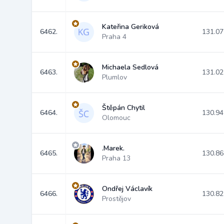
Kateřina Geriková
6462.
131.07
Praha 4
Michaela Sedlová
6463.
131.02
Plumlov
Štěpán Chytil
6464.
130.94
Olomouc
.Marek.
6465.
130.86
Praha 13
Ondřej Václavík
6466.
130.82
Prostějov