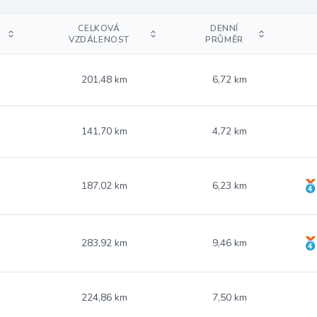
CELKOVÁ
DENNÍ
VZDÁLENOST
PRŮMĚR
201,48 km
6,72 km
141,70 km
4,72 km
187,02 km
6,23 km
283,92 km
9,46 km
224,86 km
7,50 km