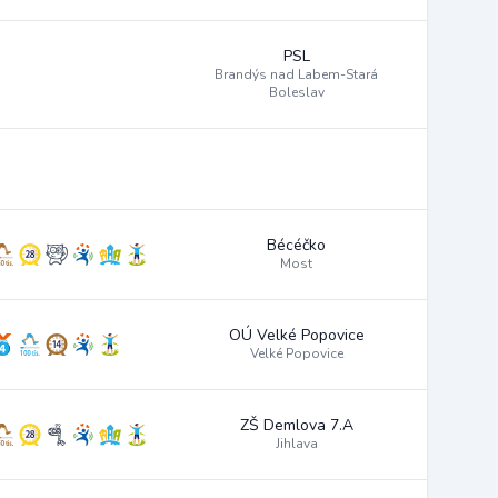
PSL
Brandýs nad Labem-Stará
Boleslav
Bécéčko
Most
OÚ Velké Popovice
Velké Popovice
ZŠ Demlova 7.A
Jihlava