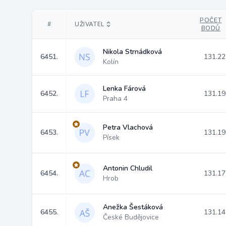
POČET
#
UŽIVATEL
BODŮ
Nikola Strnádková
6451.
131.22
Kolín
Lenka Fárová
6452.
131.19
Praha 4
Petra Vlachová
6453.
131.19
Písek
Antonin Chludil
6454.
131.17
Hrob
Anežka Šestáková
6455.
131.14
České Budějovice