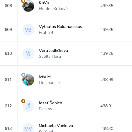
KaVo
608.
439.35
Hradec Králové
Vytautas Bakanauskas
609.
439.35
Praha 4
Věra Jedličková
610.
439.26
Světlá Hora
Ivča M.
611.
438.99
Oucmanice
Jozef Šobich
612.
438.91
Paskov
Michaela Vaňková
613.
438.30
Kněžpole