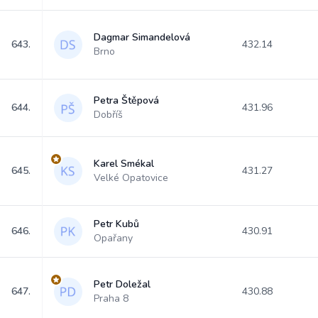
Dagmar Simandelová
643.
432.14
Brno
Petra Štěpová
644.
431.96
Dobříš
Karel Smékal
645.
431.27
Velké Opatovice
Petr Kubů
646.
430.91
Opařany
Petr Doležal
647.
430.88
Praha 8