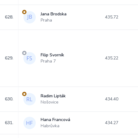
Jana Brodska
628.
435.72
Praha
Filip Svorník
629.
435.22
Praha 7
Radim Lipták
630.
434.40
Nošovice
Hana Francová
631.
434.27
Habrůvka