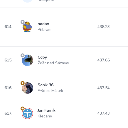
nodan
614.
438.23
Příbram
Coby
615.
437.66
Žďár nad Sázavou
Sonik 36
616.
437.54
Frýdek-Místek
Jan Farník
617.
437.43
Klecany