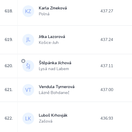
Karla Zmeková
618.
437.27
Polná
Jitka Lazorová
619.
437.24
Košice-Juh
Štěpánka Jíchová
620.
437.11
Lysá nad Labem
Vendula Tyrnerová
621.
437.00
Lázně Bohdaneč
Luboš Krhovják
622.
436.93
Zašová