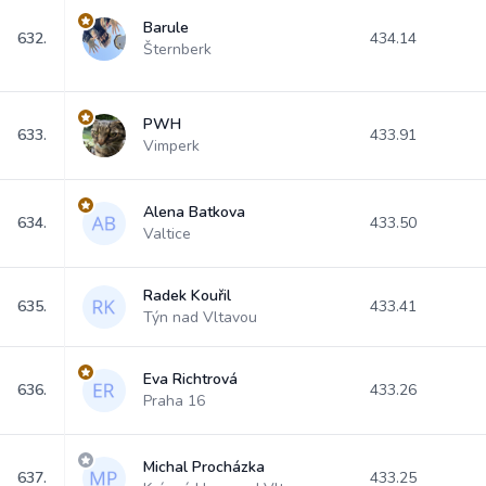
Barule
632.
434.14
Šternberk
PWH
633.
433.91
Vimperk
Alena Batkova
634.
433.50
Valtice
Radek Kouřil
635.
433.41
Týn nad Vltavou
Eva Richtrová
636.
433.26
Praha 16
Michal Procházka
637.
433.25