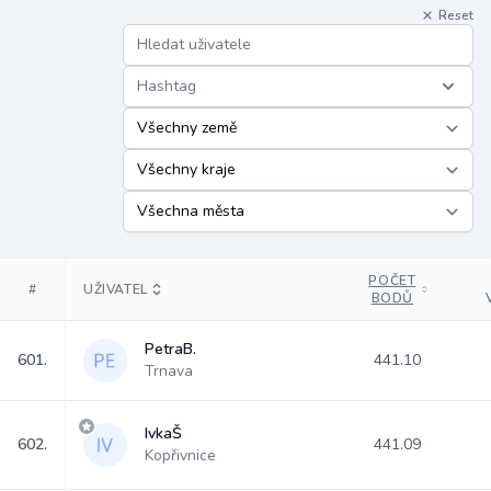
Reset
Hashtag
POČET
#
UŽIVATEL
BODŮ
PetraB.
601.
441.10
Trnava
IvkaŠ
602.
441.09
Kopřivnice