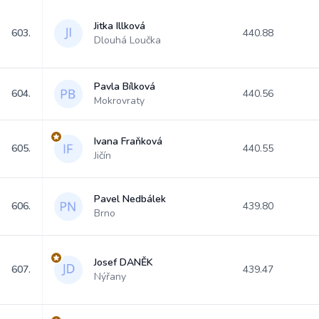
Jitka Illková
603.
440.88
Dlouhá Loučka
Pavla Bílková
604.
440.56
Mokrovraty
Ivana Fraňková
605.
440.55
Jičín
Pavel Nedbálek
606.
439.80
Brno
Josef DANĚK
607.
439.47
Nýřany