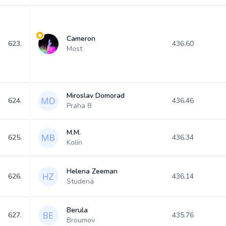
Cameron
623.
436.60
Most
Miroslav Domorad
624.
436.46
Praha 8
M.M.
625.
436.34
Kolín
Helena Zeeman
626.
436.14
Studená
Berula
627.
435.76
Broumov