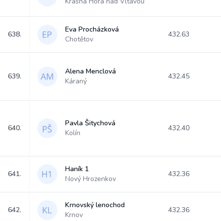
Krásná Hora nad Vltavou
Eva Procházková
638.
432.63
Chotětov
Alena Menclová
639.
432.45
Káraný
Pavla Šitychová
640.
432.40
Kolín
Haník 1
641.
432.36
Nový Hrozenkov
Krnovský lenochod
642.
432.36
Krnov