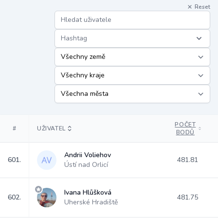
Reset
Hashtag
POČET
#
UŽIVATEL
BODŮ
Andrii Voliehov
601.
481.81
Ústí nad Orlicí
Ivana Hlůšková
602.
481.75
Uherské Hradiště