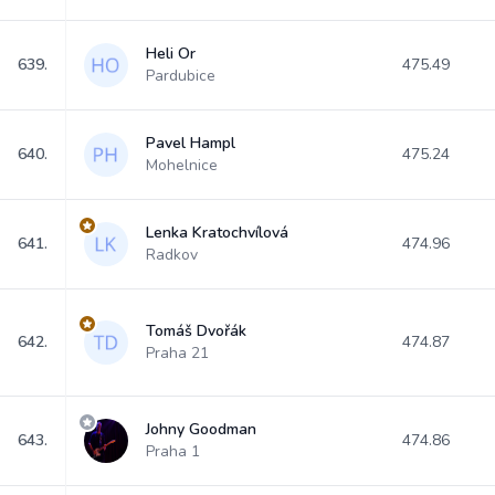
Heli Or
639.
475.49
Pardubice
Pavel Hampl
640.
475.24
Mohelnice
Lenka Kratochvílová
641.
474.96
Radkov
Tomáš Dvořák
642.
474.87
Praha 21
Johny Goodman
643.
474.86
Praha 1