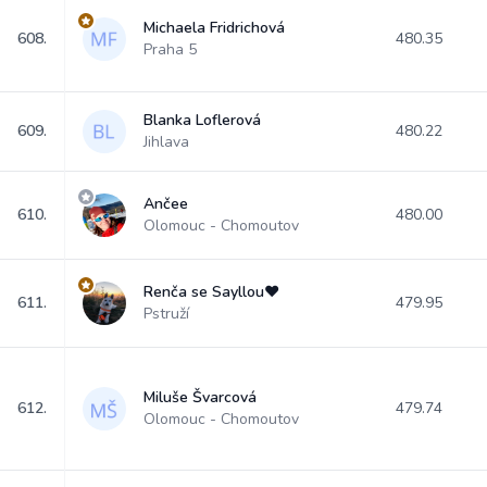
Michaela Fridrichová
608.
480.35
Praha 5
Blanka Loflerová
609.
480.22
Jihlava
Ančee
610.
480.00
Olomouc - Chomoutov
Renča se Sayllou❤
611.
479.95
Pstruží
Miluše Švarcová
612.
479.74
Olomouc - Chomoutov