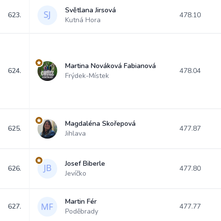
Světlana Jirsová
623.
478.10
Kutná Hora
Martina Nováková Fabianová
624.
478.04
Frýdek-Místek
Magdaléna Skořepová
625.
477.87
Jihlava
Josef Biberle
626.
477.80
Jevíčko
Martin Fér
627.
477.77
Poděbrady