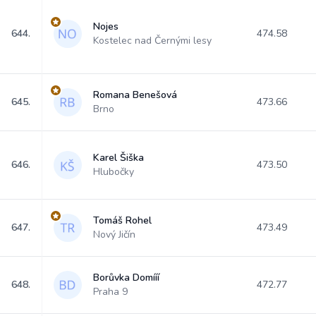
Nojes
644.
474.58
Kostelec nad Černými lesy
Romana Benešová
645.
473.66
Brno
Karel Šiška
646.
473.50
Hlubočky
Tomáš Rohel
647.
473.49
Nový Jičín
Borůvka Domííí
648.
472.77
Praha 9