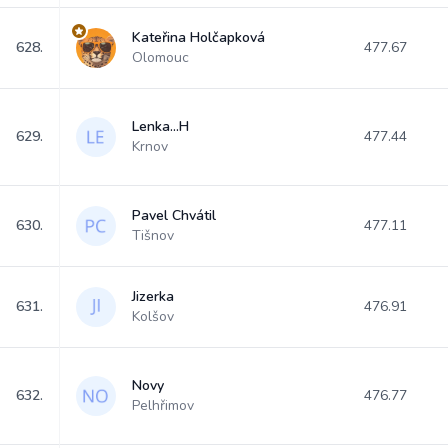
Kateřina Holčapková
628.
477.67
Olomouc
Lenka...H
629.
477.44
Krnov
Pavel Chvátil
630.
477.11
Tišnov
Jizerka
631.
476.91
Kolšov
Novy
632.
476.77
Pelhřimov