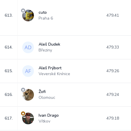
cuto
613.
479.41
Praha 6
Aleš Dudek
614.
479.33
Březiny
Aleš Frýbort
615.
479.26
Veverské Knínice
Žofi
616.
479.24
Olomouc
Ivan Drago
617.
479.18
Vítkov