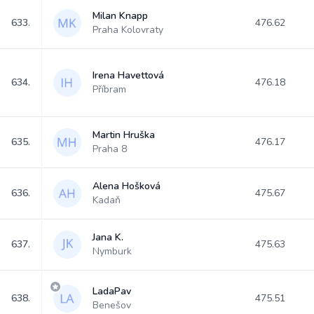
Milan Knapp
633.
476.62
Praha Kolovraty
Irena Havettová
634.
476.18
Příbram
Martin Hruška
635.
476.17
Praha 8
Alena Hošková
636.
475.67
Kadaň
Jana K.
637.
475.63
Nymburk
LadaPav
638.
475.51
Benešov