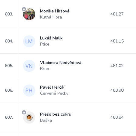
Monika Hiršová
603.
481.27
Kutná Hora
Lukáš Malik
604.
481.15
Ptice
Vladimíra Nedvědová
605.
481.02
Brno
Pavel Herčík
606.
480.98
Červené Pečky
Preso bez cukru
607.
480.84
Baška