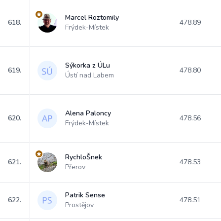
Marcel Roztomily
618.
478.89
Frýdek-Místek
Sýkorka z ÚLu
619.
478.80
Ústí nad Labem
Alena Paloncy
620.
478.56
Frýdek-Místek
RychloŠnek
621.
478.53
Přerov
Patrik Sense
622.
478.51
Prostějov