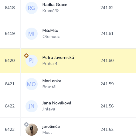
Radka Grace
6418.
241.62
Kroměříž
MiluMilu
6419.
241.61
Olomouc
Petra Javornická
6420.
241.60
Praha 4
MorLenka
6421.
241.59
Bruntál
Jana Nováková
6422.
241.56
Jihlava
jarolímča
6423.
241.52
Most