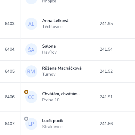
Hnojice
Anna Lelková
6403.
241.95
Těchlovice
Šalona
6404.
241.94
Havířov
Růžena Macháčková
6405.
241.92
Turnov
Chvátám, chvátám...
6406.
241.91
Praha 10
Lucík pucík
6407.
241.86
Strakonice