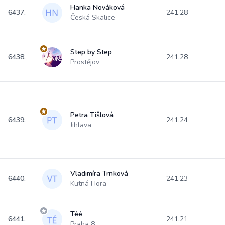
Hanka Nováková
6437.
241.28
Česká Skalice
Step by Step
6438.
241.28
Prostějov
Petra Tišlová
6439.
241.24
Jihlava
Vladimíra Trnková
6440.
241.23
Kutná Hora
Téé
6441.
241.21
Praha 8