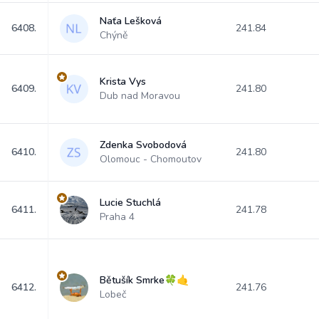
Naťa Lešková
6408.
241.84
Chýně
Krista Vys
6409.
241.80
Dub nad Moravou
Zdenka Svobodová
6410.
241.80
Olomouc - Chomoutov
Lucie Stuchlá
6411.
241.78
Praha 4
Bětušík Smrke🍀🤙
6412.
241.76
Lobeč