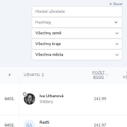
Reset
Hashtag
POČET
#
UŽIVATEL
BODŮ
V
Iva Urbanová
6401.
241.99
Stěžery
RadS
6402.
241.97