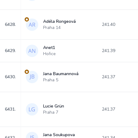
Adéla Rongeová
6428.
241.40
Praha 14
Anet1
6429.
241.39
Hořice
Jana Baumannová
6430.
241.37
Praha 5
Lucie Grün
6431.
241.37
Praha 7
Jana Soukupova
6432.
241.34