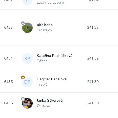
Lysá nad Labem
alfa.baba
6433.
241.32
Prostějov
Kateřina Pecháčková
6434.
241.32
Tábor
Dagmar Pacalová
6435.
241.30
Třebíč
Janka Sýkorová
6436.
241.30
Ostrava