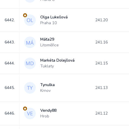
Olga Lukešová
6442.
241.20
Praha 10
Máťa29
6443.
241.16
Litoměřice
Markéta Dolejšová
6444.
241.15
Tuklaty
Tynulka
6445.
241.13
Krnov
Vendy88
6446.
241.12
Hrob