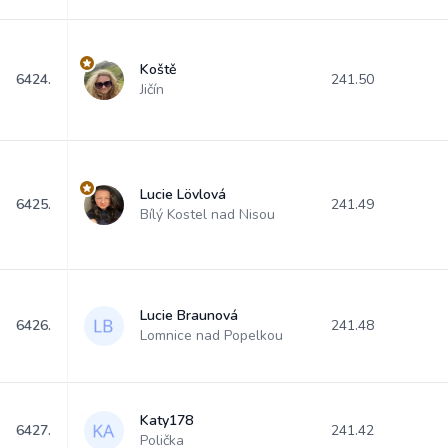
Koště
6424.
241.50
Jičín
Lucie Lövlová
6425.
241.49
Bílý Kostel nad Nisou
Lucie Braunová
6426.
241.48
Lomnice nad Popelkou
Katy178
6427.
241.42
Polička