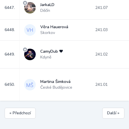
JarkaLD
6447.
241.07
Děčín
Věra Hauerová
6448.
241.03
Skorkov
CamyDub ❤️
6449.
241.02
Kdyně
Martina Šimková
6450.
241.01
České Budějovice
« Předchozí
Další »