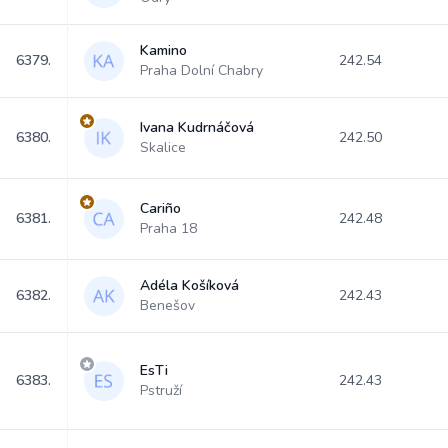
Kamino
6379.
242.54
Praha Dolní Chabry
Ivana Kudrnáčová
6380.
242.50
Skalice
Cariño
6381.
242.48
Praha 18
Adéla Košíková
6382.
242.43
Benešov
EsTi
6383.
242.43
Pstruží