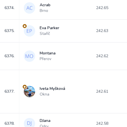
Acrab
6374.
242.65
Brno
Eva Parker
6375.
242.63
Staříč
Montana
6376.
242.62
Přerov
Iveta Myšková
6377.
242.61
Okna
DJana
6378.
242.58
Odry