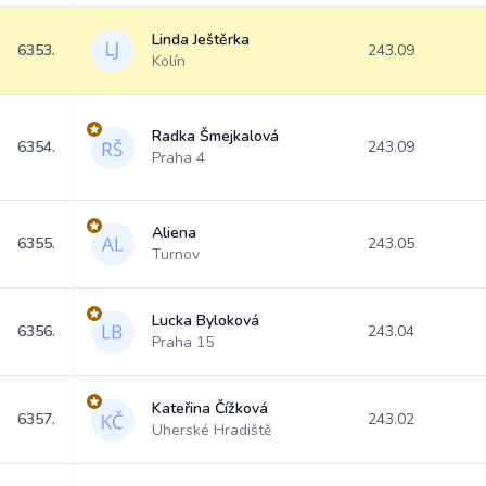
Linda Ještěrka
6353.
243.09
Kolín
Radka Šmejkalová
6354.
243.09
Praha 4
Aliena
6355.
243.05
Turnov
Lucka Byloková
6356.
243.04
Praha 15
Kateřina Čížková
6357.
243.02
Uherské Hradiště