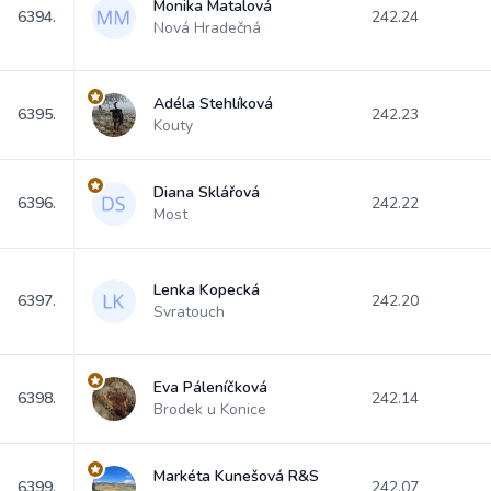
Monika Matalová
6394.
242.24
Nová Hradečná
Adéla Stehlíková
6395.
242.23
Kouty
Diana Sklářová
6396.
242.22
Most
Lenka Kopecká
6397.
242.20
Svratouch
Eva Páleníčková
6398.
242.14
Brodek u Konice
Markéta Kunešová R&S
6399.
242.07