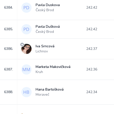
Pavla Duskova
6384.
242.42
Český Brod
Pavla Dušková
6385.
242.42
Český Brod
Iva Srncová
6386.
242.37
Lichnov
Marketa Makovičková
6387.
242.36
Kruh
Hana Bartošková
6388.
242.34
Moraveč