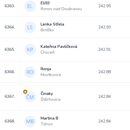
Eli93
6363.
242.95
Ronov nad Doubravou
Lenka Střela
6364.
242.93
Brníčko
Kateřina Pavlíčková
6365.
242.91
Choceň
Ronja
6366.
242.88
Mostkovice
Čmaky
6367.
242.84
Štěchovice
Martina B
6368.
242.84
Tišnov