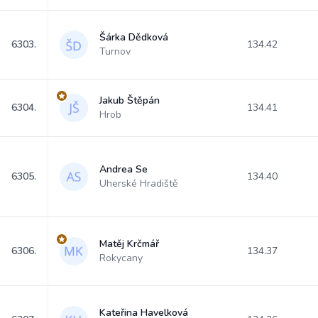
Šárka Dědková
6303.
134.42
Turnov
Jakub Štěpán
6304.
134.41
Hrob
Andrea Se
6305.
134.40
Uherské Hradiště
Matěj Krčmář
6306.
134.37
Rokycany
Kateřina Havelková