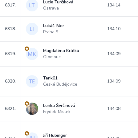
Lucie Turčíková
6317.
134.14
Ostrava
Lukáš Išler
6318.
134.10
Praha 9
Magdaléna Krátká
6319.
134.09
Olomouc
Terik01
6320.
134.09
České Budějovice
Lenka Švrčinová
6321.
134.08
Frýdek-Místek
Jiří Hubinger