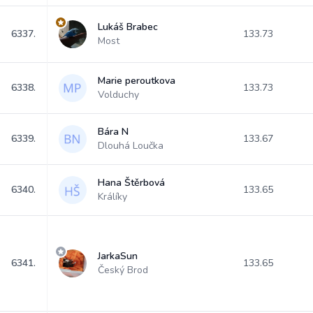
Lukáš Brabec
6337.
133.73
Most
Marie peroutkova
6338.
133.73
Volduchy
Bára N
6339.
133.67
Dlouhá Loučka
Hana Štěrbová
6340.
133.65
Králíky
JarkaSun
6341.
133.65
Český Brod