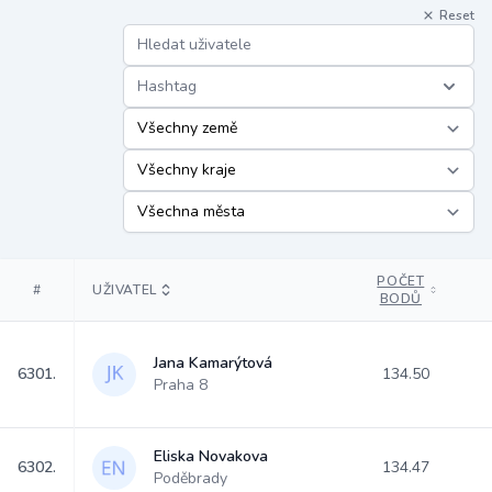
Reset
Hashtag
POČET
#
UŽIVATEL
BODŮ
Jana Kamarýtová
6301.
134.50
Praha 8
Eliska Novakova
6302.
134.47
Poděbrady