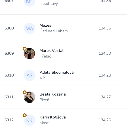
6307.
134.36
Holohlavy
Mazes
6308.
134.36
Ústí nad Labem
Marek Vostal
6309.
134.33
Třebíč
Adéla Skoumalová
6310.
134.28
Vír
Beata Koszina
6311.
134.27
Plzeň
Karin Kotišová
6312.
134.26
Most