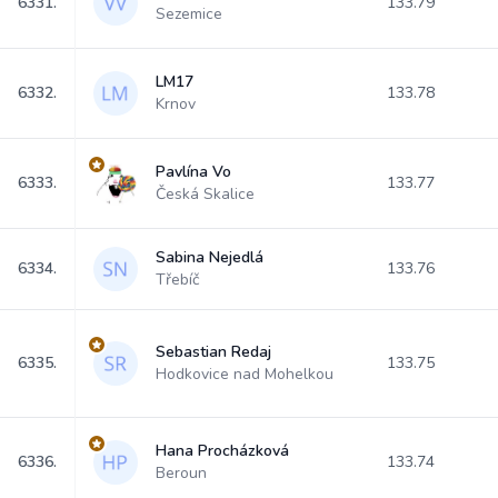
6331.
133.79
Sezemice
LM17
6332.
133.78
Krnov
Pavlína Vo
6333.
133.77
Česká Skalice
Sabina Nejedlá
6334.
133.76
Třebíč
Sebastian Redaj
6335.
133.75
Hodkovice nad Mohelkou
Hana Procházková
6336.
133.74
Beroun