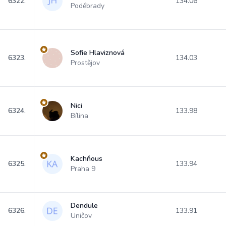
6322.
134.06
Poděbrady
Sofie Hlaviznová
6323.
134.03
Prostějov
Nici
6324.
133.98
Bílina
Kachňous
6325.
133.94
Praha 9
Dendule
6326.
133.91
Uničov