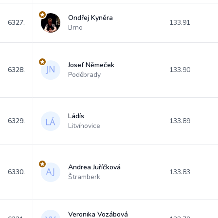
Ondřej Kyněra
6327.
133.91
Brno
Josef Němeček
6328.
133.90
Poděbrady
Ládís
6329.
133.89
Litvínovice
Andrea Juříčková
6330.
133.83
Štramberk
Veronika Vozábová