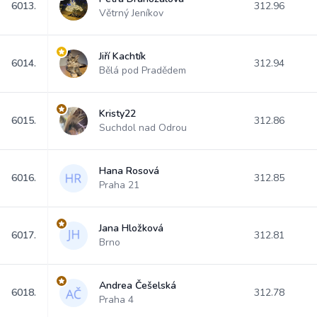
6013.
312.96
Větrný Jeníkov
Jiří Kachtík
6014.
312.94
Bělá pod Pradědem
Kristy22
6015.
312.86
Suchdol nad Odrou
Hana Rosová
6016.
312.85
Praha 21
Jana Hložková
6017.
312.81
Brno
Andrea Češelská
6018.
312.78
Praha 4