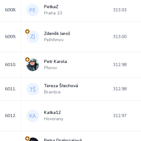
PetkaZ
6008.
313.03
Praha 10
Zdeněk Jaroš
6009.
313.00
Pelhřimov
Petr Karola
6010.
312.98
Přerov
Tereza Štechová
6011.
312.98
Brantice
Katka12
6012.
312.97
Hovorany
Petra Drahozalová