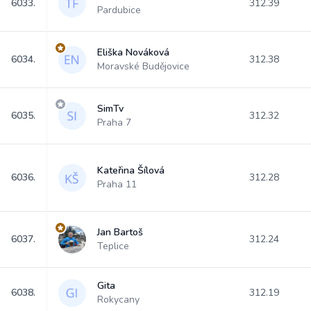
6033.
312.39
Pardubice
Eliška Nováková
6034.
312.38
Moravské Budějovice
SimTv
6035.
312.32
Praha 7
Kateřina Šílová
6036.
312.28
Praha 11
Jan Bartoš
6037.
312.24
Teplice
Gita
6038.
312.19
Rokycany