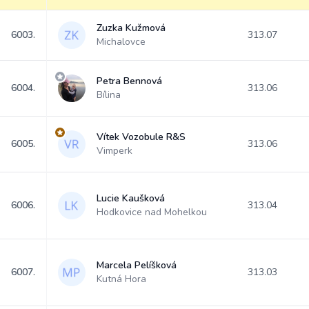
Zuzka Kužmová
6003.
313.07
Michalovce
Petra Bennová
6004.
313.06
Bílina
Vítek Vozobule R&S
6005.
313.06
Vimperk
Lucie Kaušková
6006.
313.04
Hodkovice nad Mohelkou
Marcela Pelíšková
6007.
313.03
Kutná Hora