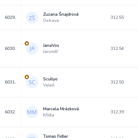
Zuzana Šnajdrová
6029.
312.55
Ostrava
JanaVos
6030.
312.54
Jaroměř
Scullyo
6031.
312.50
Veleň
Marcela Mrázková
6032.
312.39
Křídla
Tomas Fidler