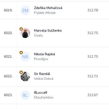
Zdeňka Mohačová
6019.
312.78
Frýdek-Místek
Marcela Sulženko
6020.
312.75
Úvaly
Nikola Rajská
6021.
312.75
Prostějov
Sir Randál
6022.
312.73
Velká Dobrá
8Lucca8
6023.
312.67
Dlouhomilov