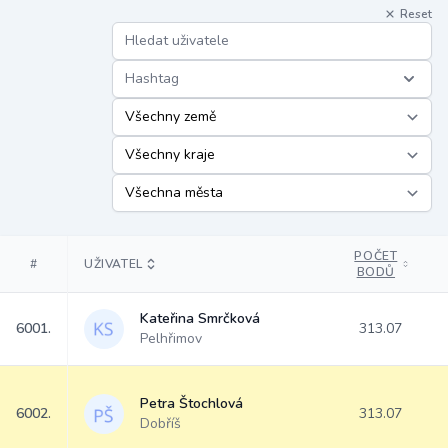
Reset
Hashtag
POČET
#
UŽIVATEL
BODŮ
Kateřina Smrčková
6001.
313.07
Pelhřimov
Petra Štochlová
6002.
313.07
Dobříš