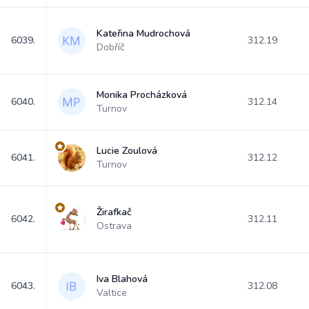
Kateřina Mudrochová
6039.
312.19
Dobříč
Monika Procházková
6040.
312.14
Turnov
Lucie Zoulová
6041.
312.12
Turnov
Žirafkač
6042.
312.11
Ostrava
Iva Blahová
6043.
312.08
Valtice