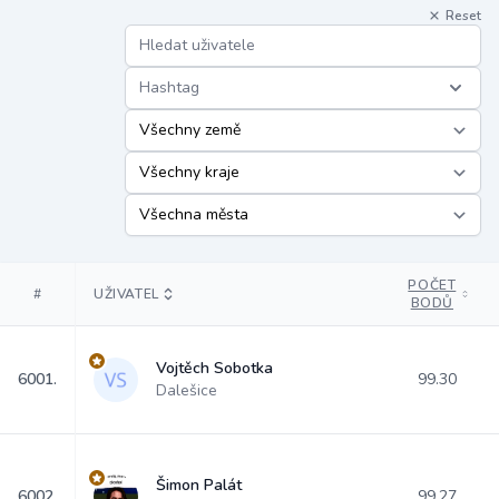
Reset
Hashtag
POČET
#
UŽIVATEL
BODŮ
Vojtěch Sobotka
6001.
99.30
Dalešice
Šimon Palát
6002.
99.27