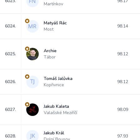
6023.
98.17
Martínkov
Matyáš Rác
6024.
98.14
Most
Archie
6025.
98.12
Tábor
Tomáš Jalůvka
6026.
98.12
Kopřivnice
Jakub Kaleta
6027.
98.09
Valašské Meziříčí
Jakub Král
6028.
97.93
Dolní Bousov