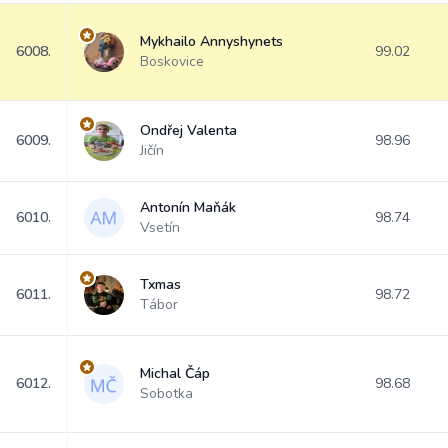
Mykhailo Annyshynets
6008.
99.02
Boskovice
Ondřej Valenta
6009.
98.96
Jičín
Antonín Maňák
6010.
98.74
Vsetín
Txmas
6011.
98.72
Tábor
Michal Čáp
6012.
98.68
Sobotka