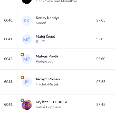
Hodkovice nad Mohelkou
Kendy Kendys
6040.
97.65
Kadaň
Matěj Čmiel
6041.
97.65
Staříč
Matyáš Pavlík
6042.
97.60
Poděbrady
Jáchym Roman
6043.
97.55
Frýdek-Místek
Kryštof ETHERIDGE
6044.
97.45
Velké Popovice