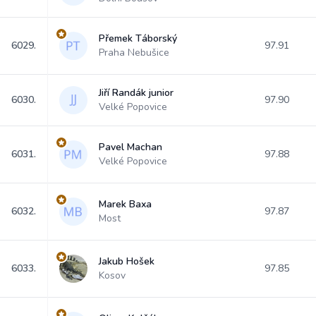
Přemek Táborský
6029.
97.91
Praha Nebušice
Jiří Randák junior
6030.
97.90
Velké Popovice
Pavel Machan
6031.
97.88
Velké Popovice
Marek Baxa
6032.
97.87
Most
Jakub Hošek
6033.
97.85
Kosov