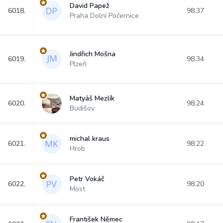
David Papež
6018.
98.37
Praha Dolní Počernice
Jindřich Mošna
6019.
98.34
Plzeň
Matyáš Mezlík
6020.
98.24
Budišov
michal kraus
6021.
98.22
Hrob
Petr Vokáč
6022.
98.20
Most
František Němec