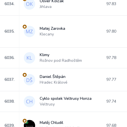
Oliver Kolčák
6034.
97.83
Jihlava
Matej Zarovka
6035.
97.80
Klecany
Klimy
6036.
97.78
Rožnov pod Radhoštěm
Daniel Štěpán
6037.
97.77
Hradec Králové
Cyklo spolek Veltrusy Honza
6038.
97.74
Veltrusy
Matěj Chludil
6039.
97.68