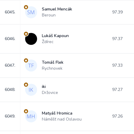
Samuel Mencák
6045.
97.39
Beroun
Lukáš Kapoun
6046.
97.37
Ždírec
Tomáš Flek
6047.
97.33
Rychnovek
iki
6048.
97.27
Držovice
Matyáš Hromica
6049.
97.26
Náměšť nad Oslavou