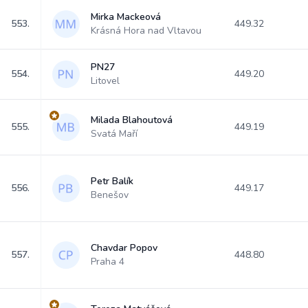
Mirka Mackeová
553.
449.32
Krásná Hora nad Vltavou
PN27
554.
449.20
Litovel
Milada Blahoutová
555.
449.19
Svatá Maří
Petr Balík
556.
449.17
Benešov
Chavdar Popov
557.
448.80
Praha 4