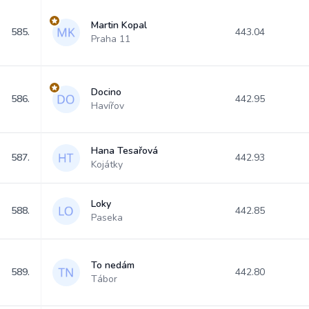
Martin Kopal
585.
443.04
Praha 11
Docino
586.
442.95
Havířov
Hana Tesařová
587.
442.93
Kojátky
Loky
588.
442.85
Paseka
To nedám
589.
442.80
Tábor