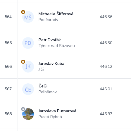
Michaela Šifferová
564.
446.36
Poděbrady
Petr Dvořák
565.
446.30
Týnec nad Sázavou
Jaroslav Kuba
566.
446.12
Jičín
ČeGi
567.
446.01
Pelhřimov
Jaroslava Putnarová
568.
445.97
Pustá Rybná