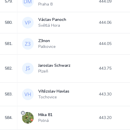
579.
444.09
Praha 8
Václav Panoch
580.
444.06
Světlá Hora
Z3non
581.
444.05
Palkovice
Jaroslav Schwarz
582.
443.75
Plzeň
Vítězslav Havlas
583.
443.30
Tochovice
Mika 81
584.
443.20
Polná