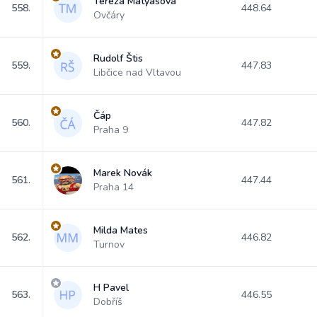
Tereza Matyášová
558.
448.64
Ovčáry
Rudolf Štis
559.
447.83
Libčice nad Vltavou
Čáp
560.
447.82
Praha 9
Marek Novák
561.
447.44
Praha 14
Milda Mates
562.
446.82
Turnov
H Pavel
563.
446.55
Dobříš