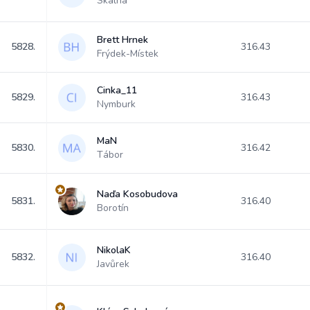
Skalná
Brett Hrnek
5828.
316.43
Frýdek-Místek
Cinka_11
5829.
316.43
Nymburk
MaN
5830.
316.42
Tábor
Naďa Kosobudova
5831.
316.40
Borotín
NikolaK
5832.
316.40
Javůrek