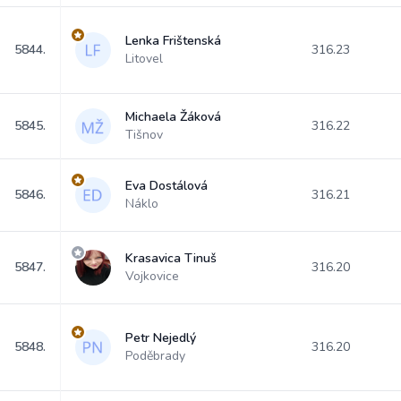
Lenka Frištenská
5844.
316.23
Litovel
Michaela Žáková
5845.
316.22
Tišnov
Eva Dostálová
5846.
316.21
Náklo
Krasavica Tinuš
5847.
316.20
Vojkovice
Petr Nejedlý
5848.
316.20
Poděbrady