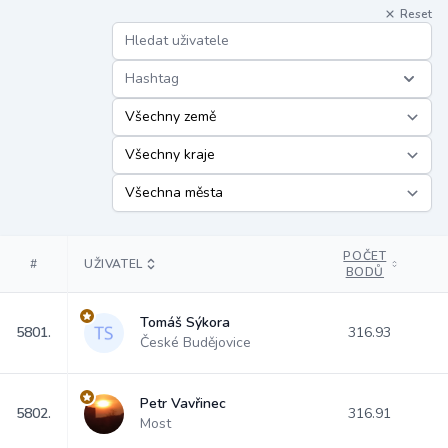
Reset
Hashtag
POČET
#
UŽIVATEL
BODŮ
Tomáš Sýkora
5801.
316.93
České Budějovice
Petr Vavřinec
5802.
316.91
Most