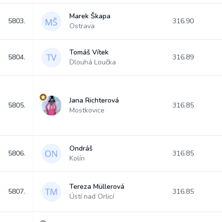
Marek Škapa
5803.
316.90
Ostrava
Tomáš Vítek
5804.
316.89
Dlouhá Loučka
Jana Richterová
5805.
316.85
Mostkovice
Ondráš
5806.
316.85
Kolín
Tereza Müllerová
5807.
316.85
Ústí nad Orlicí