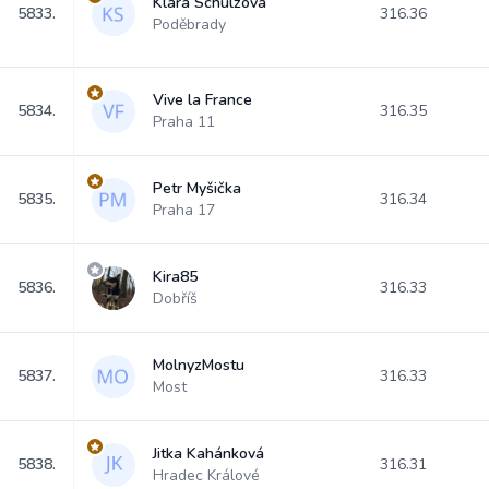
Klára Schulzová
5833.
316.36
Poděbrady
Vive la France
5834.
316.35
Praha 11
Petr Myšička
5835.
316.34
Praha 17
Kira85
5836.
316.33
Dobříš
MolnyzMostu
5837.
316.33
Most
Jitka Kahánková
5838.
316.31
Hradec Králové