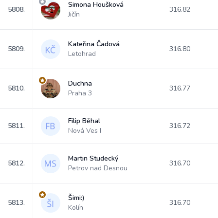
Simona Houšková
5808.
316.82
Jičín
Kateřina Čadová
5809.
316.80
Letohrad
Duchna
5810.
316.77
Praha 3
Filip Běhal
5811.
316.72
Nová Ves I
Martin Studecký
5812.
316.70
Petrov nad Desnou
Šimi:)
5813.
316.70
Kolín