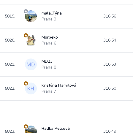
malá_Týna
5819.
316.56
Praha 9
Morpeko
5820.
316.54
Praha 6
MD23
5821.
316.53
Praha 8
Kristýna Hamrlová
5822.
316.50
Praha 7
Radka Pelcová
5823.
316.49