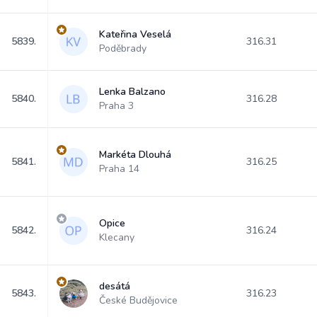
Kateřina Veselá
5839.
316.31
Poděbrady
Lenka Balzano
5840.
316.28
Praha 3
Markéta Dlouhá
5841.
316.25
Praha 14
Opice
5842.
316.24
Klecany
desátá
5843.
316.23
České Budějovice