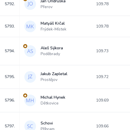
Jan Ondruška
5792.
109.78
Přerov
Matyáš Krčal
5793.
109.78
Frýdek-Místek
Aleš Sýkora
5794.
109.73
Poděbrady
Jakub Zapletal
5795.
109.72
Prostějov
Michal Hynek
5796.
109.69
Dětkovice
Schovi
5797.
109.66
Příbram