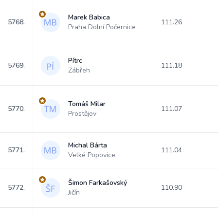
Marek Babica
5768.
111.26
Praha Dolní Počernice
Pítrc
5769.
111.18
Zábřeh
Tomáš Milar
5770.
111.07
Prostějov
Michal Bárta
5771.
111.04
Velké Popovice
Šimon Farkašovský
5772.
110.90
Jičín