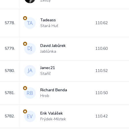
Želízy
Tadeass
5778.
110.62
Stará Huť
David Jabůrek
5779.
110.60
Jablůnka
Janec21
5780.
110.52
Staříč
Richard Benda
5781.
110.50
Hrob
Erik Valášek
5782.
110.42
Frýdek-Místek