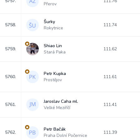
5757.
111.76
Přerov
Šurky
5758.
111.74
Rokytnice
Shiao Lin
5759.
111.62
Stará Paka
Petr Kupka
5760.
111.61
Prostějov
Jaroslav Caha ml.
5761.
111.41
Velké Meziříčí
Petr Bačák
5762.
111.39
Praha Dolní Počernice