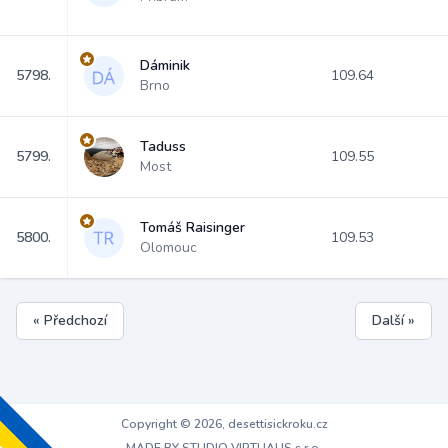
Dáminik
5798.
109.64
Brno
Taduss
5799.
109.55
Most
Tomáš Raisinger
5800.
109.53
Olomouc
« Předchozí
Další »
Copyright © 2026, desettisickroku.cz