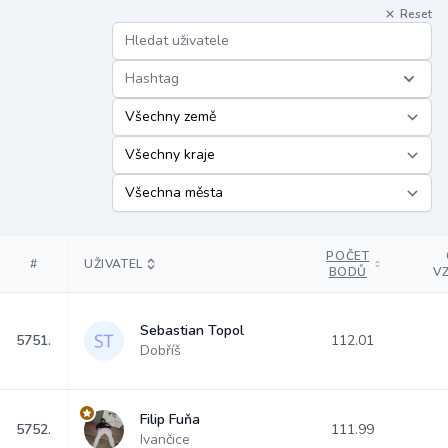
Reset
Hashtag
POČET
#
UŽIVATEL
BODŮ
V
Sebastian Topol
5751.
112.01
Dobříš
Filip Fuňa
5752.
111.99
Ivančice