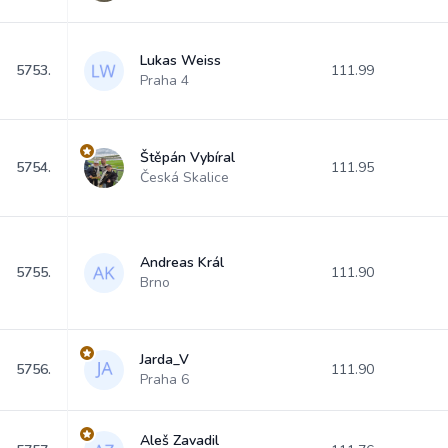
Lukas Weiss
5753.
111.99
Praha 4
Štěpán Vybíral
5754.
111.95
Česká Skalice
Andreas Král
5755.
111.90
Brno
Jarda_V
5756.
111.90
Praha 6
Aleš Zavadil