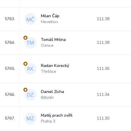
Milan Čáp
5763.
111.38
Neveklov
Tomáš Mrlina
5764.
111.38
Oznice
Radan Korecký
5765.
111.36
Třeštice
Daniel Zicha
5766.
111.34
Bělotín
Matěj prach zvířil
5767.
111.30
Praha 3