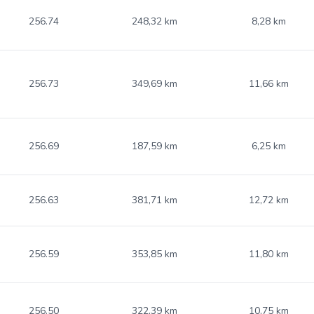
256.74
248,32 km
8,28 km
256.73
349,69 km
11,66 km
256.69
187,59 km
6,25 km
256.63
381,71 km
12,72 km
256.59
353,85 km
11,80 km
256.50
322,39 km
10,75 km