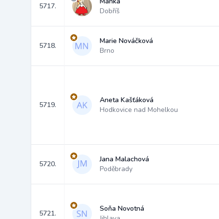
Manka
5717.
Dobříš
Marie Nováčková
5718.
Brno
Aneta Kašťáková
5719.
Hodkovice nad Mohelkou
Jana Malachová
5720.
Poděbrady
Soňa Novotná
5721.
Jihlava