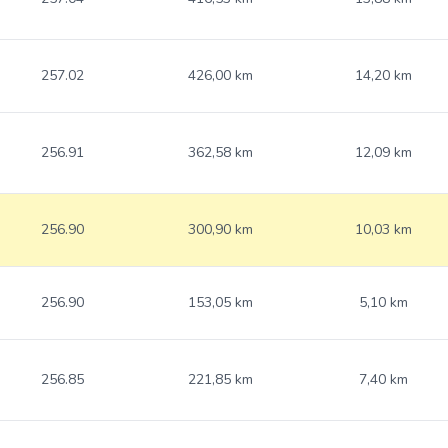
257.02
426,00 km
14,20 km
256.91
362,58 km
12,09 km
256.90
300,90 km
10,03 km
256.90
153,05 km
5,10 km
256.85
221,85 km
7,40 km