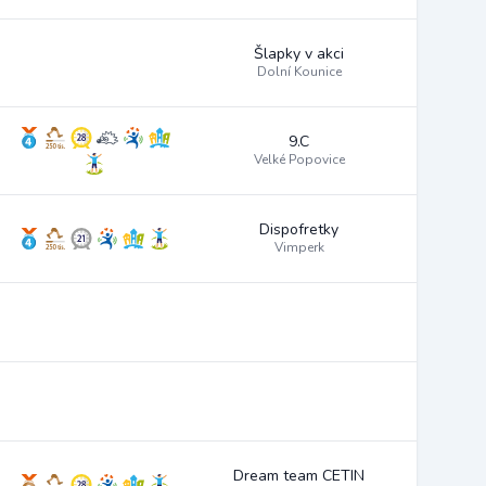
Šlapky v akci
Dolní Kounice
9.C
Velké Popovice
Dispofretky
Vimperk
Dream team CETIN