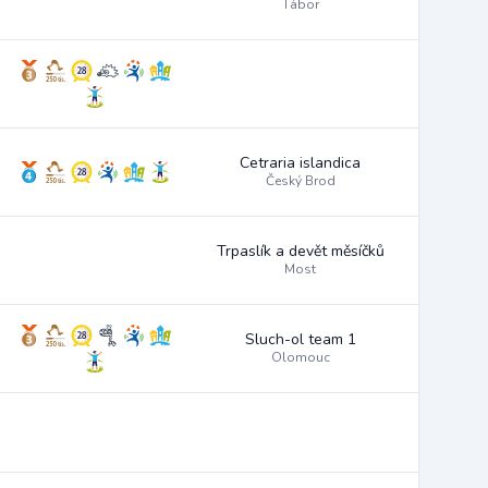
Tábor
Cetraria islandica
Český Brod
Trpaslík a devět měsíčků
Most
Sluch-ol team 1
Olomouc