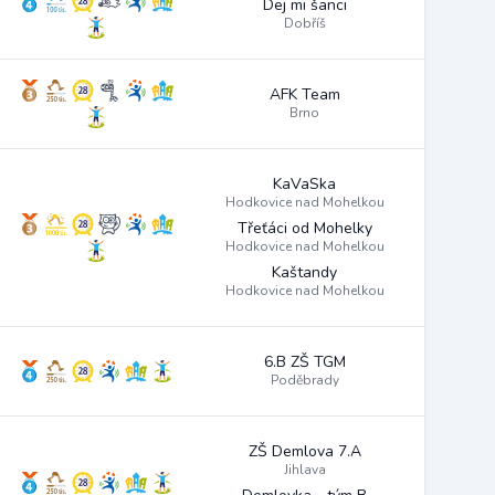
Dej mi šanci
Dobříš
AFK Team
Brno
KaVaSka
Hodkovice nad Mohelkou
Třeťáci od Mohelky
Hodkovice nad Mohelkou
Kaštandy
Hodkovice nad Mohelkou
6.B ZŠ TGM
Poděbrady
ZŠ Demlova 7.A
Jihlava