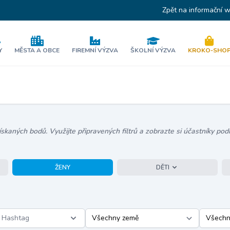
Zpět na informační 
Y
MĚSTA A OBCE
FIREMNÍ VÝZVA
ŠKOLNÍ VÝZVA
KROKO-SHO
kaných bodů. Využijte připravených filtrů a zobrazte si účastníky podl
ŽENY
DĚTI
Hashtag