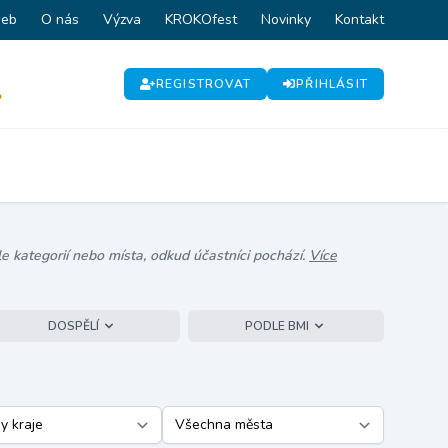
web
O nás
Výzva
KROKOfest
Novinky
Kontakt
REGISTROVAT
PŘIHLÁSIT
P
e kategorií nebo místa, odkud účastníci pochází.
Více
DOSPĚLÍ
PODLE BMI