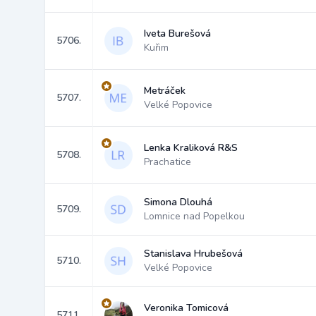
Iveta Burešová
5706.
Kuřim
Metráček
5707.
Velké Popovice
Lenka Kraliková R&S
5708.
Prachatice
Simona Dlouhá
5709.
Lomnice nad Popelkou
Stanislava Hrubešová
5710.
Velké Popovice
Veronika Tomicová
5711.