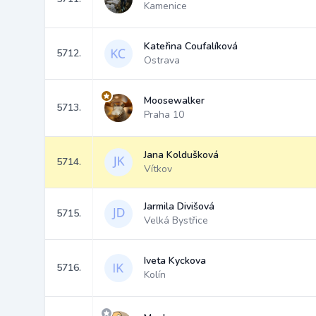
Kamenice
Kateřina Coufalíková
5712.
Ostrava
Moosewalker
5713.
Praha 10
Jana Koldušková
5714.
Vítkov
Jarmila Divišová
5715.
Velká Bystřice
Iveta Kyckova
5716.
Kolín