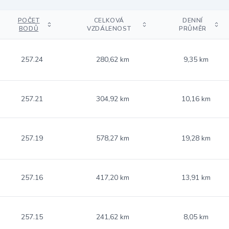
POČET
CELKOVÁ
DENNÍ
BODŮ
VZDÁLENOST
PRŮMĚR
257.24
280,62 km
9,35 km
257.21
304,92 km
10,16 km
257.19
578,27 km
19,28 km
257.16
417,20 km
13,91 km
257.15
241,62 km
8,05 km