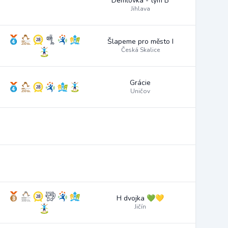
Demlovka - tým B
Jihlava
Šlapeme pro město I
Česká Skalice
Grácie
Uničov
H dvojka 💚💛
Jičín