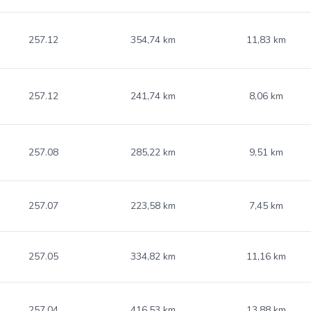
257.12
354,74 km
11,83 km
257.12
241,74 km
8,06 km
257.08
285,22 km
9,51 km
257.07
223,58 km
7,45 km
257.05
334,82 km
11,16 km
257.04
416,53 km
13,88 km