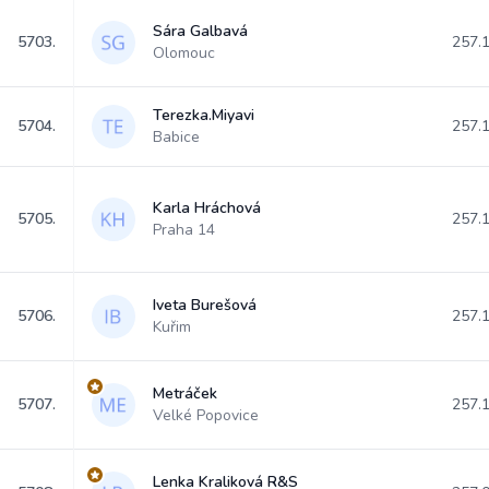
Sára Galbavá
5703.
257.
Olomouc
Terezka.Miyavi
5704.
257.
Babice
Karla Hráchová
5705.
257.
Praha 14
Iveta Burešová
5706.
257.
Kuřim
Metráček
5707.
257.
Velké Popovice
Lenka Kraliková R&S