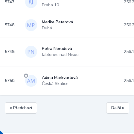
5747.
256.
Praha 10
Marika Peterová
5748.
256.
Dubá
Petra Nerudová
5749.
256.
Jablonec nad Nisou
Adina Markvartová
5750.
256.
Česká Skalice
« Předchozí
Další »