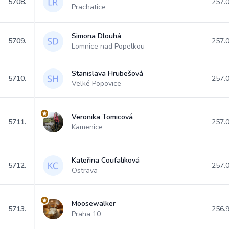
5708.
257.
Prachatice
Simona Dlouhá
5709.
257.
Lomnice nad Popelkou
Stanislava Hrubešová
5710.
257.
Velké Popovice
Veronika Tomicová
5711.
257.
Kamenice
Kateřina Coufalíková
5712.
257.
Ostrava
Moosewalker
5713.
256.
Praha 10