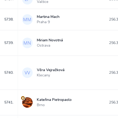
Valtice
Martina Mach
5738.
256.
Praha 9
Miriam Novotná
5739.
256.
Ostrava
Věra Vejražková
5740.
256.
Klecany
Kateřina Pietropaolo
5741.
256.
Brno