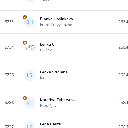
Blanka Hodinková
5733.
256.
Františkovy Lázně
Lenka C.
5734.
256.
Klučov
Lenka Strolena
5735.
256.
Most
Kateřina Taberyová
5736.
256.
Prostějov
Lena Pászti
5737.
256.