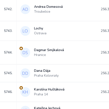
Andrea Domesová
5742.
256.
Troubelice
Lochy
5743.
256.
Ostrava
Dagmar Smýkalová
5744.
256.
Hranice
Dana Dája
5745.
256.
Praha Kolovraty
Karolína Huštáková
5746.
256.
Praha 14
Kateřina Jechová