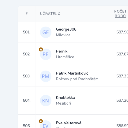
POČET
#
UŽIVATEL
BODŮ
George306
501.
587.9
Milovice
Pernik
502.
587.8
Litoměřice
Patrik Martinkovič
503.
587.3
Rožnov pod Radhoštěm
Knobloška
504.
587.2
Meziboří
Eva Valterová
505.
586.9