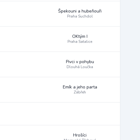
Špekouni a hubeňouři
Praha Suchdol
OKtým I
Praha Satalice
Pivci v pohybu
Dlouhá Loučka
Emík a jeho parta
Zábřeh
Hrošíci