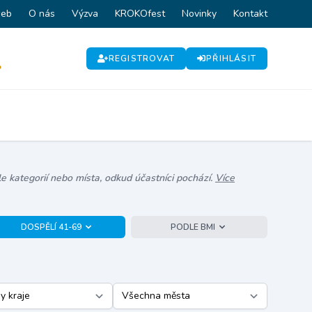
web
O nás
Výzva
KROKOfest
Novinky
Kontakt
REGISTROVAT
PŘIHLÁSIT
P
e kategorií nebo místa, odkud účastníci pochází.
Více
DOSPĚLÍ 41-69
PODLE BMI