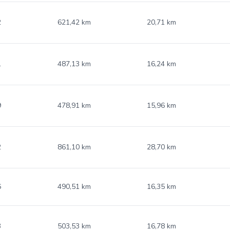
2
621,42 km
20,71 km
1
487,13 km
16,24 km
9
478,91 km
15,96 km
2
861,10 km
28,70 km
6
490,51 km
16,35 km
3
503,53 km
16,78 km