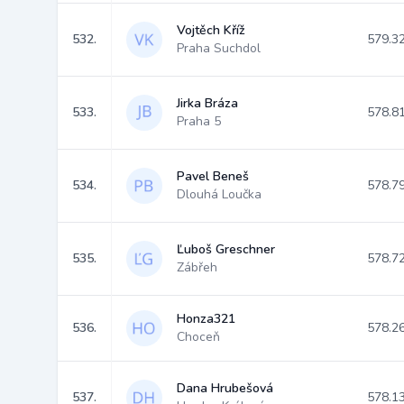
Vojtěch Kříž
532.
579.3
Praha Suchdol
Jirka Bráza
533.
578.8
Praha 5
Pavel Beneš
534.
578.7
Dlouhá Loučka
Ľuboš Greschner
535.
578.7
Zábřeh
Honza321
536.
578.2
Choceň
Dana Hrubešová
537.
578.1