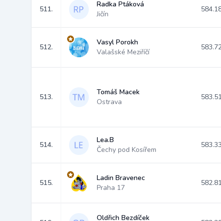
Radka Ptáková
511.
584.1
Jičín
Vasyl Porokh
512.
583.7
Valašské Meziříčí
Tomáš Macek
513.
583.5
Ostrava
Lea.B
514.
583.3
Čechy pod Kosířem
Ladin Bravenec
515.
582.8
Praha 17
Oldřich Bezdíček