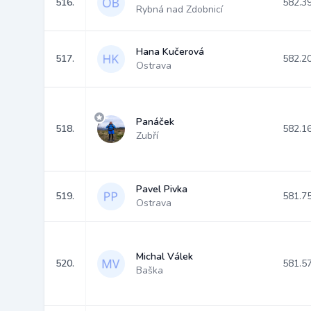
516.
582.3
Rybná nad Zdobnicí
Hana Kučerová
517.
582.2
Ostrava
Panáček
518.
582.1
Zubří
Pavel Pivka
519.
581.7
Ostrava
Michal Válek
520.
581.5
Baška