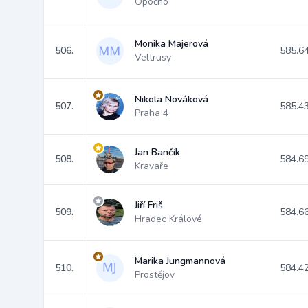
Opočno
Monika Majerová
506.
585.6
Veltrusy
Nikola Nováková
507.
585.4
Praha 4
Jan Bančík
508.
584.6
Kravaře
Jiří Friš
509.
584.6
Hradec Králové
Marika Jungmannová
510.
584.4
Prostějov