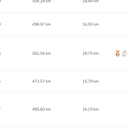
9
554,28 km
18,48 km
0
496,57 km
16,55 km
6
562,34 km
18,75 km
5
473,57 km
15,79 km
7
485,60 km
16,19 km