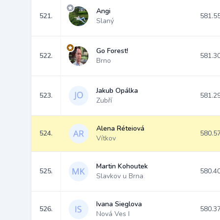
Angi
521.
581.5
Slaný
Go Forest!
522.
581.3
Brno
Jakub Opálka
523.
581.2
Zubří
Alena Réteiová
524.
580.5
Vítkov
Martin Kohoutek
525.
580.4
Slavkov u Brna
Ivana Sieglova
526.
580.3
Nová Ves I