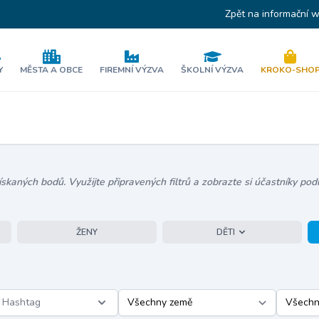
Zpět na informační 
Y
MĚSTA A OBCE
FIREMNÍ VÝZVA
ŠKOLNÍ VÝZVA
KROKO-SHO
kaných bodů. Využijte připravených filtrů a zobrazte si účastníky podl
ŽENY
DĚTI
Hashtag