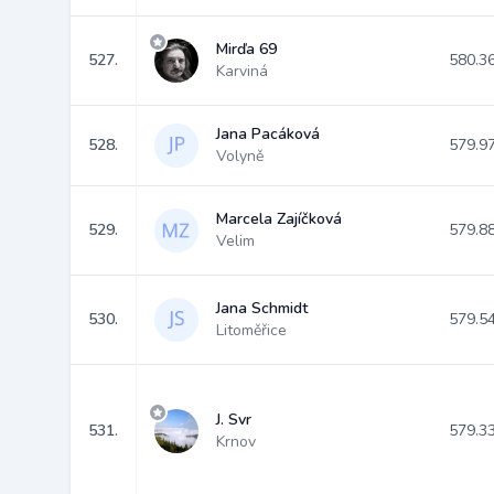
Mirďa 69
527.
580.3
Karviná
Jana Pacáková
528.
579.9
Volyně
Marcela Zajíčková
529.
579.8
Velim
Jana Schmidt
530.
579.5
Litoměřice
J. Svr
531.
579.3
Krnov