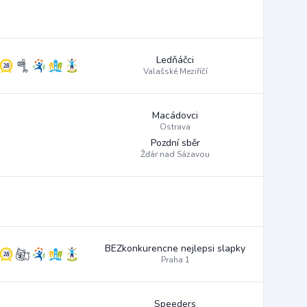
Ledňáčci
Valašské Meziříčí
Macádovci
Ostrava
Pozdní sběr
Žďár nad Sázavou
BEZkonkurencne nejlepsi slapky
Praha 1
Speeders