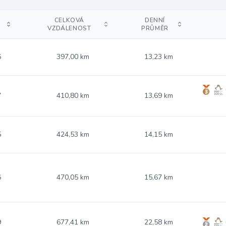
CELKOVÁ
DENNÍ
VZDÁLENOST
PRŮMĚR
6
397,00 km
13,23 km
7
410,80 km
13,69 km
5
424,53 km
14,15 km
6
470,05 km
15,67 km
9
677,41 km
22,58 km