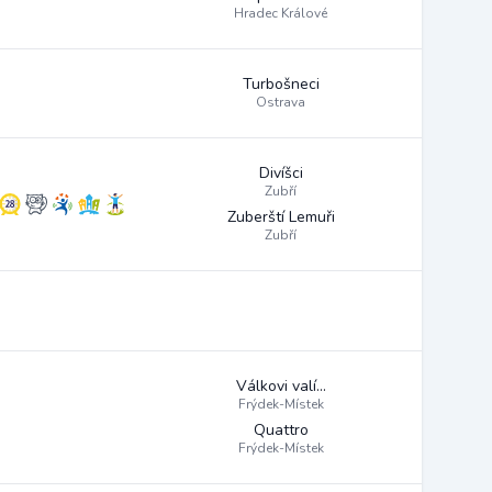
Hradec Králové
Turbošneci
Ostrava
Divíšci
Zubří
Zuberští Lemuři
Zubří
Válkovi valí...
Frýdek-Místek
Quattro
Frýdek-Místek