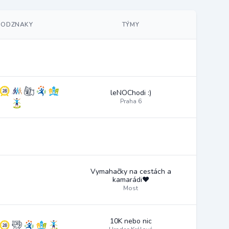
ODZNAKY
TÝMY
leNOChodi :)
Praha 6
Vymahačky na cestách a
kamarádi❤️
Most
10K nebo nic