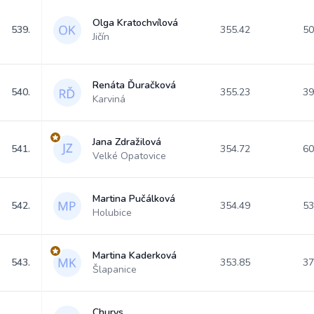
Olga Kratochvílová
539.
355.42
50
Jičín
Renáta Ďuračková
540.
355.23
39
Karviná
Jana Zdražilová
541.
354.72
60
Velké Opatovice
Martina Pučálková
542.
354.49
53
Holubice
Martina Kaderková
543.
353.85
37
Šlapanice
Churys