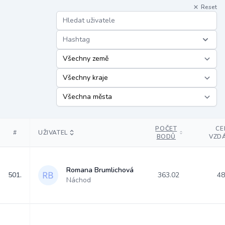
Reset
Hashtag
POČET
CE
#
UŽIVATEL
BODŮ
VZD
Romana Brumlichová
501.
363.02
48
Náchod