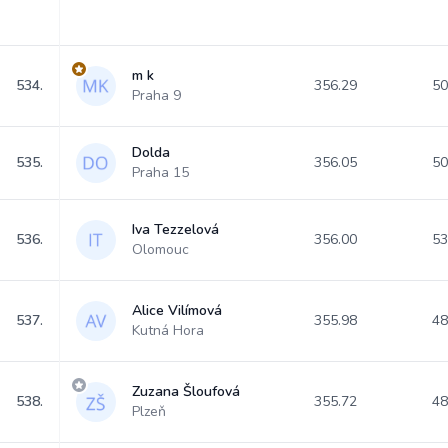
m k
534.
356.29
50
Praha 9
Dolda
535.
356.05
50
Praha 15
Iva Tezzelová
536.
356.00
53
Olomouc
Alice Vilímová
537.
355.98
48
Kutná Hora
Zuzana Šloufová
538.
355.72
48
Plzeň