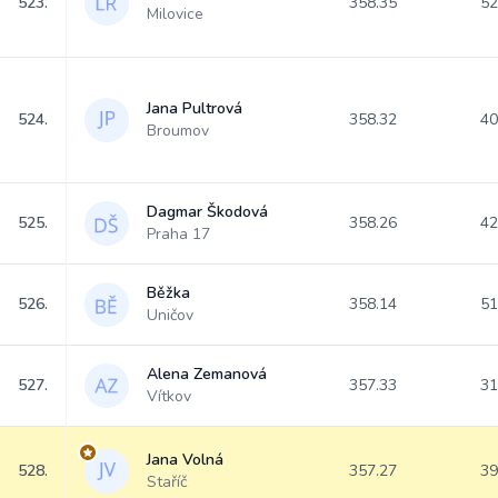
523.
358.35
52
Milovice
Jana Pultrová
524.
358.32
40
Broumov
Dagmar Škodová
525.
358.26
42
Praha 17
Běžka
526.
358.14
51
Uničov
Alena Zemanová
527.
357.33
31
Vítkov
Jana Volná
528.
357.27
39
Staříč