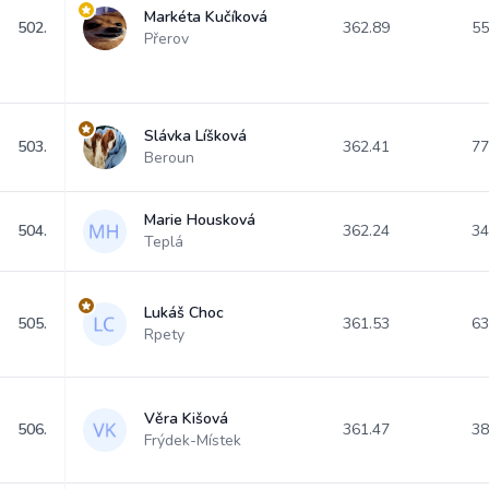
Markéta Kučíková
502.
362.89
55
Přerov
Slávka Líšková
503.
362.41
77
Beroun
Marie Housková
504.
362.24
34
Teplá
Lukáš Choc
505.
361.53
63
Rpety
Věra Kišová
506.
361.47
38
Frýdek-Místek