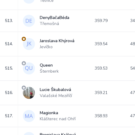
Telnice
DenyBačaBéďa
513.
359.79
34
Třemošná
Jaroslava Khýrová
514.
359.54
48
Jevíčko
Queen
515.
359.53
54
Šternberk
Lucie Škubalová
516.
359.21
47
Valašské Meziříčí
Magionka
517.
358.93
47
Klášterec nad Ohří
Bronislava Králová