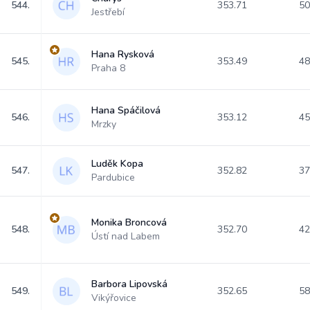
544.
353.71
50
Jestřebí
Hana Rysková
545.
353.49
48
Praha 8
Hana Spáčilová
546.
353.12
45
Mrzky
Luděk Kopa
547.
352.82
37
Pardubice
Monika Broncová
548.
352.70
42
Ústí nad Labem
Barbora Lipovská
549.
352.65
58
Vikýřovice