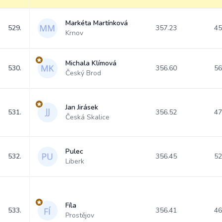
Markéta Martínková
529.
357.23
45
Krnov
Michala Klímová
530.
356.60
56
Český Brod
Jan Jirásek
531.
356.52
47
Česká Skalice
Pulec
532.
356.45
52
Liberk
Fíla
533.
356.41
46
Prostějov