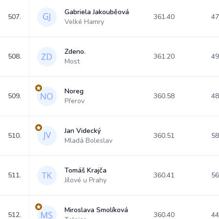
Gabriela Jakouběová
507.
361.40
47
Velké Hamry
Zdeno.
508.
361.20
49
Most
Noreg
509.
360.58
48
Přerov
Jan Videcký
510.
360.51
58
Mladá Boleslav
Tomáš Krajča
511.
360.41
56
Jílové u Prahy
Miroslava Smolíková
512.
360.40
44