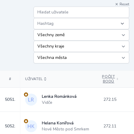
Reset
Hashtag
POČET
#
UŽIVATEL
BODŮ
Lenka Románková
5051.
272.15
Vidče
Helena Konířová
5052.
272.11
Nové Město pod Smrkem