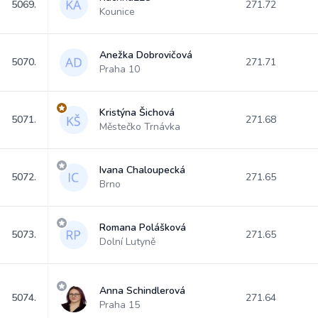
5069.
271.72
Kounice
Anežka Dobrovičová
5070.
271.71
Praha 10
Kristýna Šichová
5071.
271.68
Městečko Trnávka
Ivana Chaloupecká
5072.
271.65
Brno
Romana Polášková
5073.
271.65
Dolní Lutyně
Anna Schindlerová
5074.
271.64
Praha 15