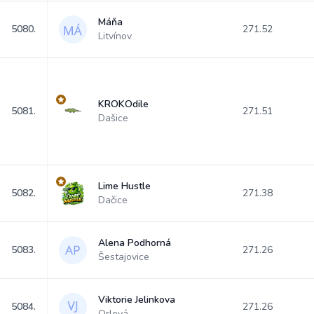
Máňa
5080.
271.52
Litvínov
KROKOdile
5081.
271.51
Dašice
Lime Hustle
5082.
271.38
Dačice
Alena Podhorná
5083.
271.26
Šestajovice
Viktorie Jelinkova
5084.
271.26
Orlová