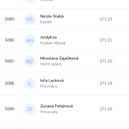
Nicole Slabá
5085.
271.23
Kadaň
AndyKoo
5086.
271.21
Frýdek-Místek
Miroslava Zajačiková
5087.
271.20
Horní Jelení
Ivča Lacková
5088.
271.19
Provodov
Zuzana Foltýnová
5089.
271.16
Hovorany