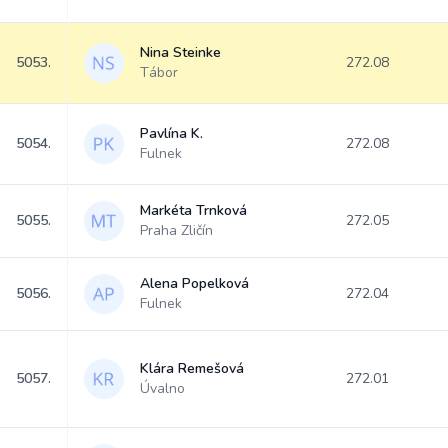
Nina Steinke
5053.
272.08
Tábor
Pavlína K.
5054.
272.08
Fulnek
Markéta Trnková
5055.
272.05
Praha Zličín
Alena Popelková
5056.
272.04
Fulnek
Klára Remešová
5057.
272.01
Úvalno