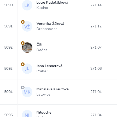
Lucie Kadeřábková
5090.
271.14
Kladno
Veronika Žáková
5091.
271.12
Drahanovice
Čiči
5092.
271.07
Dačice
Jana Lennerová
5093.
271.06
Praha 5
Miroslava Krautová
5094.
271.04
Letovice
Nitouche
5095.
271.04