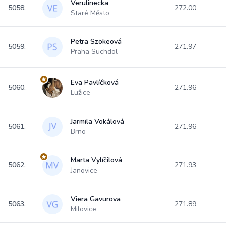
Verulinecka
5058.
272.00
Staré Město
Petra Szökeová
5059.
271.97
Praha Suchdol
Eva Pavlíčková
5060.
271.96
Lužice
Jarmila Vokálová
5061.
271.96
Brno
Marta Vylíčilová
5062.
271.93
Janovice
Viera Gavurova
5063.
271.89
Milovice