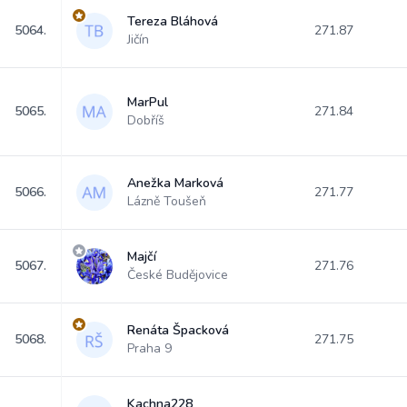
Tereza Bláhová
5064.
271.87
Jičín
MarPul
5065.
271.84
Dobříš
Anežka Marková
5066.
271.77
Lázně Toušeň
Majčí
5067.
271.76
České Budějovice
Renáta Špacková
5068.
271.75
Praha 9
Kachna228