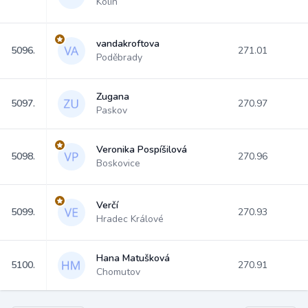
Kolín
vandakroftova
5096.
271.01
Poděbrady
Zugana
5097.
270.97
Paskov
Veronika Pospíšilová
5098.
270.96
Boskovice
Verčí
5099.
270.93
Hradec Králové
Hana Matušková
5100.
270.91
Chomutov