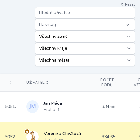
Reset
Hashtag
POČET
#
UŽIVATEL
BODŮ
VZ
Jan Máca
5051.
334.68
Praha 3
Veronika Chválová
5052.
334.65
Pardubice