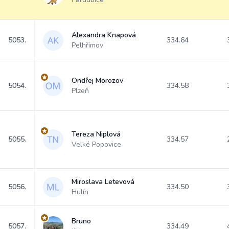
Alexandra Knapová
5053.
334.64
Pelhřimov
Ondřej Morozov
5054.
334.58
Plzeň
Tereza Niplová
5055.
334.57
Velké Popovice
Miroslava Letevová
5056.
334.50
Hulín
Bruno
5057.
334.49