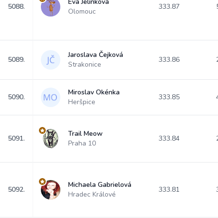
Eva Jelínková
5088.
333.87
Olomouc
Jaroslava Čejková
5089.
333.86
Strakonice
Miroslav Okénka
5090.
333.85
Heršpice
Trail Meow
5091.
333.84
Praha 10
Michaela Gabrielová
5092.
333.81
Hradec Králové