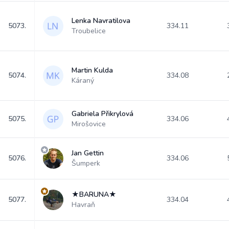
Lenka Navratilova
5073.
334.11
Troubelice
Martin Kulda
5074.
334.08
Káraný
Gabriela Přikrylová
5075.
334.06
Mirošovice
Jan Gettin
5076.
334.06
Šumperk
★BARUNA★
5077.
334.04
Havraň