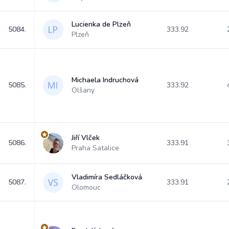
Lucienka de Plzeň
5084.
333.92
Plzeň
Michaela Indruchová
5085.
333.92
Olšany
Jiří Vlček
5086.
333.91
Praha Satalice
Vladimíra Sedláčková
5087.
333.91
Olomouc