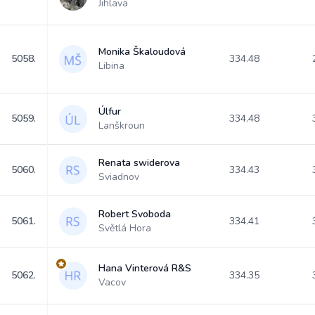
Jihlava
Monika Škaloudová
5058.
334.48
Libina
Úlfur
5059.
334.48
Lanškroun
Renata swiderova
5060.
334.43
Sviadnov
Robert Svoboda
5061.
334.41
Světlá Hora
Hana Vinterová R&S
5062.
334.35
Vacov