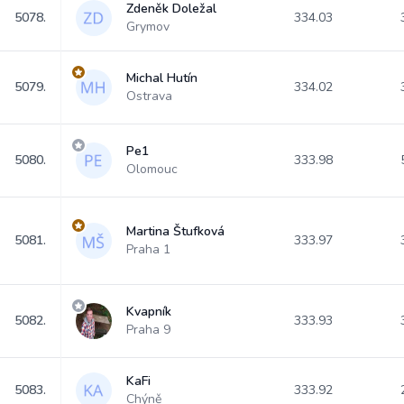
Zdeněk Doležal
5078.
334.03
Grymov
Michal Hutín
5079.
334.02
Ostrava
Pe1
5080.
333.98
Olomouc
Martina Štufková
5081.
333.97
Praha 1
Kvapník
5082.
333.93
Praha 9
KaFi
5083.
333.92
Chýně