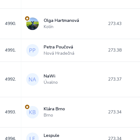
Olga Hartmanová
4990.
273.43
Kolín
Petra Poučová
4991.
273.38
Nová Hradečná
NaWi
4992.
273.37
Úvalno
Klára Brno
4993.
273.34
Brno
Lespule
4994.
273.34