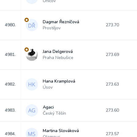
Uničov
Dagmar Řezníčová
4980.
273.70
Prostějov
Jana Delgerová
4981.
273.69
Praha Nebušice
Hana Kramplová
4982.
273.63
Úsov
Agaci
4983.
273.60
Český Těšín
Martina Slováková
4984.
273.57
Olomouc