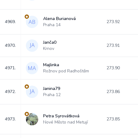
Alena Burianová
4969.
273.92
Praha 14
Janča0
4970.
273.91
Krnov
Majlinka
4971.
273.90
Rožnov pod Radhoštěm
Janina79
4972.
273.86
Praha 12
Petra Syrovátková
4973.
273.85
Nové Město nad Metují