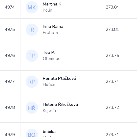
Martina K.
4974.
273.84
Kolín
Irma Rama
4975.
273.81
Praha 5
Tea P.
4976.
273.75
Olomouc
Renata Ptáčková
4977.
273.74
Hořice
Helena Řihošková
4978.
273.72
Kojetín
bobika
4979.
273.71