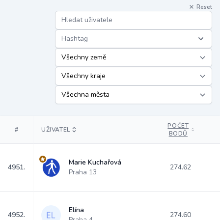
Reset
Hashtag
POČET
#
UŽIVATEL
BODŮ
Marie Kuchařová
4951.
274.62
Praha 13
Elína
4952.
274.60
Praha 4