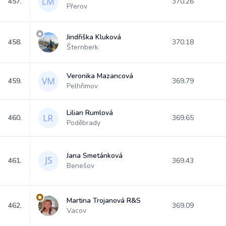
457.
370.26
Přerov
Jindřiška Kluková
458.
370.18
Šternberk
Veronika Mazancová
459.
369.79
Pelhřimov
Lilian Rumlová
460.
369.65
Poděbrady
Jana Smetánková
461.
369.43
Benešov
Martina Trojanová R&S
462.
369.09
Vacov