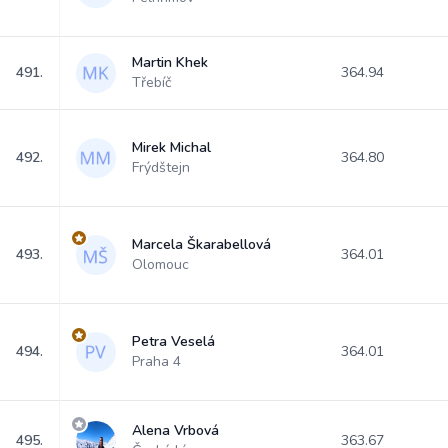
Martin Khek
491.
364.94
Třebíč
Mirek Michal
492.
364.80
Frýdštejn
Marcela Škarabellová
493.
364.01
Olomouc
Petra Veselá
494.
364.01
Praha 4
Alena Vrbová
495.
363.67