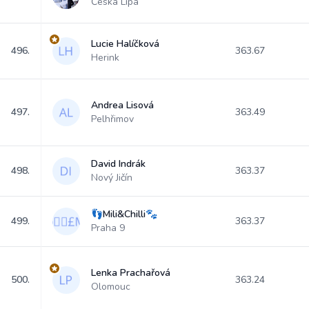
Česká Lípa
Lucie Halíčková
496.
363.67
Herink
Andrea Lisová
497.
363.49
Pelhřimov
David Indrák
498.
363.37
Nový Jičín
👣Mili&Chilli🐾
499.
363.37
Praha 9
Lenka Prachařová
500.
363.24
Olomouc