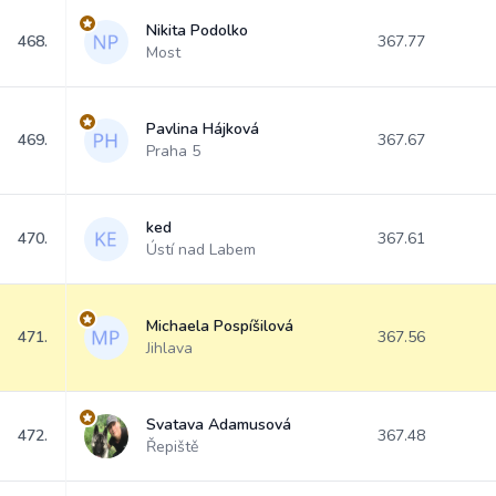
Nikita Podolko
468.
367.77
Most
Pavlina Hájková
469.
367.67
Praha 5
ked
470.
367.61
Ústí nad Labem
Michaela Pospíšilová
471.
367.56
Jihlava
Svatava Adamusová
472.
367.48
Řepiště