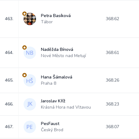
Petra Basíková
463.
368.62
Tábor
Naděžda Bínová
464.
368.61
Nové Město nad Metují
Hana Šámalová
465.
368.26
Praha 8
Jaroslav Kříž
466.
368.23
Krásná Hora nad Vltavou
PesFaust
467.
368.07
Český Brod