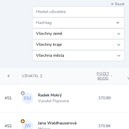
Reset
Hashtag
POČET
#
UŽIVATEL
BODŮ
Radek Mokrý
451.
370.89
Vysoké Popovice
Jana Waldhauserová
452.
370.84
Jihlava