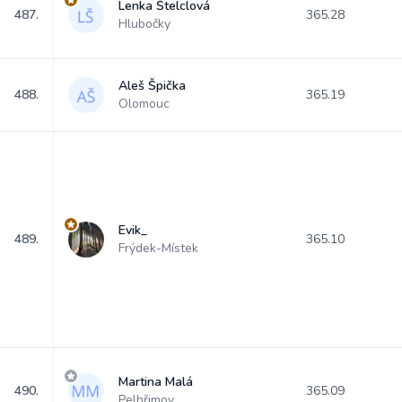
Lenka Štelclová
487.
365.28
Hlubočky
Aleš Špička
488.
365.19
Olomouc
Evik_
489.
365.10
Frýdek-Místek
Martina Malá
490.
365.09
Pelhřimov