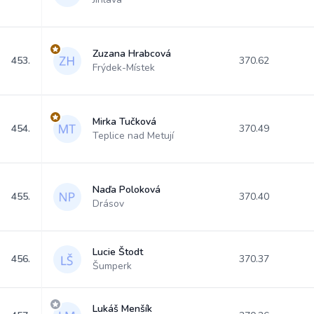
Zuzana Hrabcová
453.
370.62
Frýdek-Místek
Mirka Tučková
454.
370.49
Teplice nad Metují
Naďa Poloková
455.
370.40
Drásov
Lucie Štodt
456.
370.37
Šumperk
Lukáš Menšík