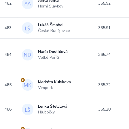
Anita Anita
482.
365.92
Horní Slavkov
Lukáš Šmahel
483.
365.91
České Budějovice
Naďa Dostálová
484.
365.74
Velké Poříčí
Markéta Kubíková
485.
365.72
Vimperk
Lenka Štelclová
486.
365.28
Hlubočky