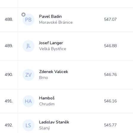
Pavel Badin
488.
547.07
Moravské Bránice
Josef Langer
489.
546.88
Velká Bystřice
Zdenek Valicek
490.
546.76
Brno
Hamboš
491.
546.16
Chrudim
Ladislav Staněk
492.
545.77
Slaný