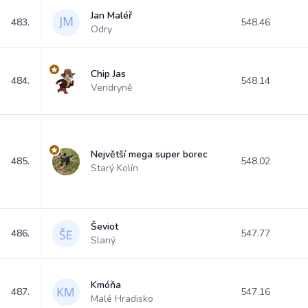
Jan Maléř
483.
548.46
Odry
Chip Jas
484.
548.14
Vendryně
Největší mega super borec
485.
548.02
Starý Kolín
Ševiot
486.
547.77
Slaný
Kmóňa
487.
547.16
Malé Hradisko