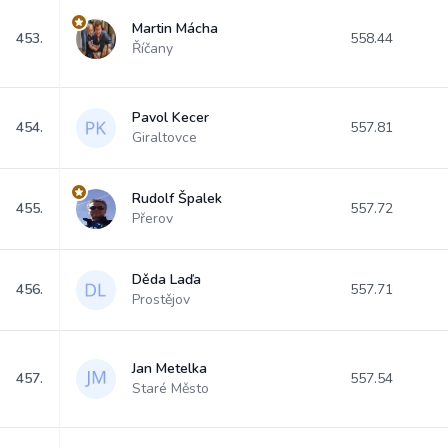
Martin Mácha
453.
558.44
Říčany
Pavol Kecer
454.
557.81
Giraltovce
Rudolf Špalek
455.
557.72
Přerov
Děda Laďa
456.
557.71
Prostějov
Jan Metelka
457.
557.54
Staré Město