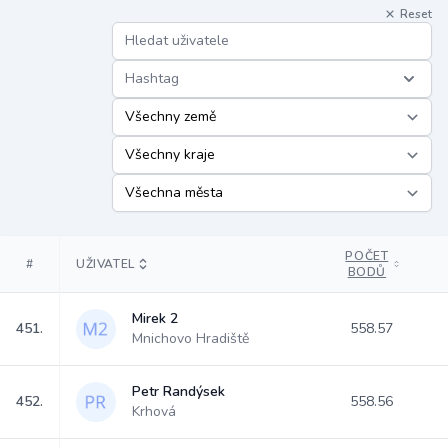
Reset
Hashtag
POČET
#
UŽIVATEL
BODŮ
Mirek 2
451.
558.57
Mnichovo Hradiště
Petr Randýsek
452.
558.56
Krhová