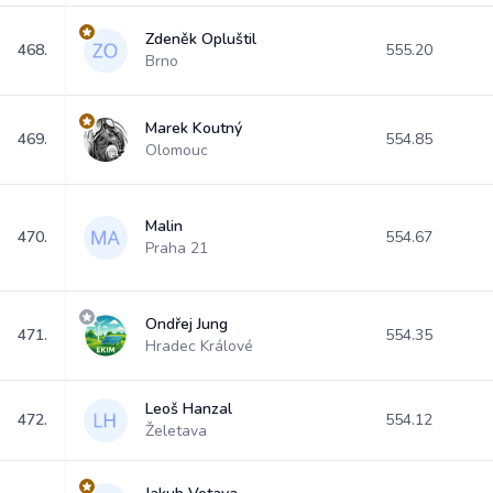
Zdeněk Opluštil
468.
555.20
Brno
Marek Koutný
469.
554.85
Olomouc
Malin
470.
554.67
Praha 21
Ondřej Jung
471.
554.35
Hradec Králové
Leoš Hanzal
472.
554.12
Želetava