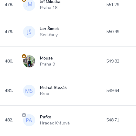
Jiří Mikulka
478.
551.29
Praha 18
Jan Šimek
479.
550.99
Sedlčany
Mouse
480.
549.82
Praha 9
Michal Slezák
481.
549.64
Brno
Pafko
482.
548.71
Hradec Králové