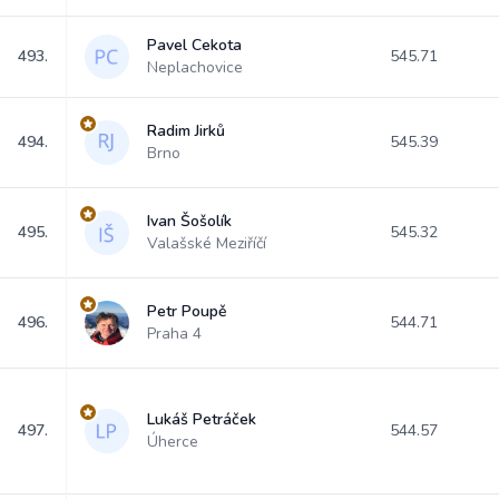
Pavel Cekota
493.
545.71
Neplachovice
Radim Jirků
494.
545.39
Brno
Ivan Šošolík
495.
545.32
Valašské Meziříčí
Petr Poupě
496.
544.71
Praha 4
Lukáš Petráček
497.
544.57
Úherce