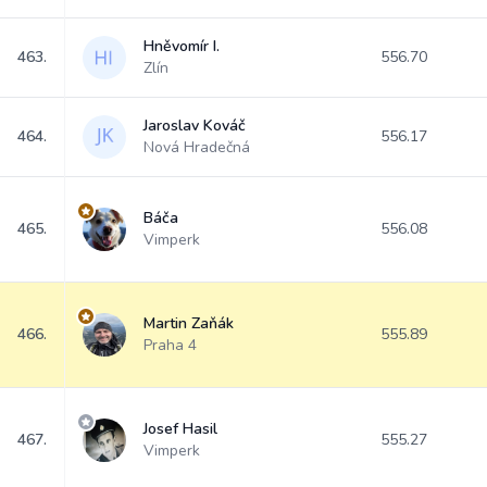
Hněvomír I.
463.
556.70
Zlín
Jaroslav Kováč
464.
556.17
Nová Hradečná
Báča
465.
556.08
Vimperk
Martin Zaňák
466.
555.89
Praha 4
Josef Hasil
467.
555.27
Vimperk