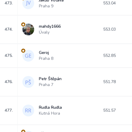
Jakub Votava
473.
553.04
Praha 9
mahdy1666
474.
553.03
Úvaly
Geroj
475.
552.85
Praha 8
Petr Štěpán
476.
551.78
Praha 7
Rudla Rudla
477.
551.57
Kutná Hora