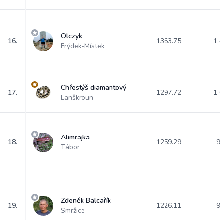
Olczyk
16.
1363.75
1 
Frýdek-Místek
Chřestýš diamantový
17.
1297.72
1 
Lanškroun
Alimrajka
18.
1259.29
9
Tábor
Zdeněk Balcařík
19.
1226.11
9
Smržice