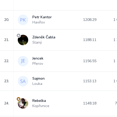
Petr Kantor
20.
1208.29
1 
Havířov
Zdeněk Čabla
21.
1188.11
1 
Slaný
Jencek
22.
1156.55
1 
Přerov
Sajmon
23.
1153.13
1 
Louka
Rebelka
24.
1148.18
7
Kopřivnice