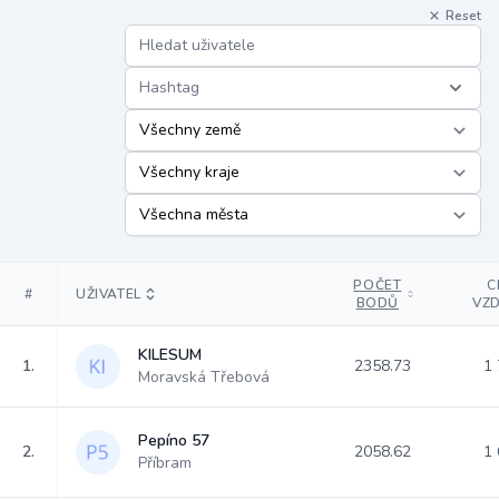
Reset
Hashtag
POČET
C
#
UŽIVATEL
BODŮ
VZ
KILESUM
1.
2358.73
1 
Moravská Třebová
Pepíno 57
2.
2058.62
1 
Příbram