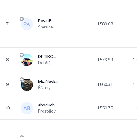
PavelB
7.
1589.68
1 
Smržice
DRTIKOL
8.
1573.99
1 
Dobříš
IvkaNovka
9.
1560.31
1 
Říčany
aboduch
10.
1550.75
1 
Prostějov