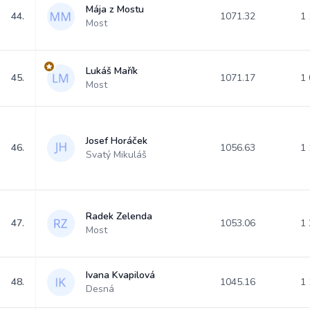
Mája z Mostu
44.
1071.32
1 
Most
Lukáš Mařík
45.
1071.17
1 
Most
Josef Horáček
46.
1056.63
1 
Svatý Mikuláš
Radek Zelenda
47.
1053.06
1 
Most
Ivana Kvapilová
48.
1045.16
1 
Desná