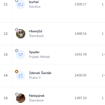
burhel
11.
1509.17
1 
Smržice
Hlemýžď
12.
1468.16
1 
Šternberk
Spyder
13.
1453.78
1 
Frýdek-Místek
Zdenek Šesták
14.
1400.93
1 
Praha 3
Netopýrek
15.
1387.20
1 
Šternberk