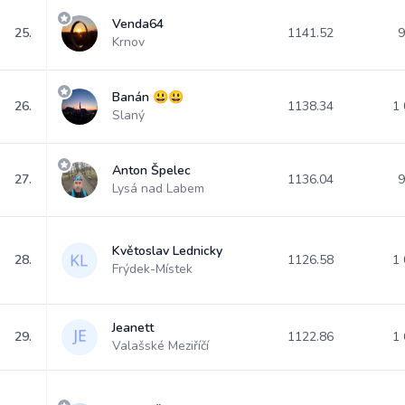
Venda64
25.
1141.52
9
Krnov
Banán 😃😃
26.
1138.34
1 
Slaný
Anton Špelec
27.
1136.04
9
Lysá nad Labem
Květoslav Lednicky
28.
1126.58
1 
Frýdek-Místek
Jeanett
29.
1122.86
1 
Valašské Meziříčí