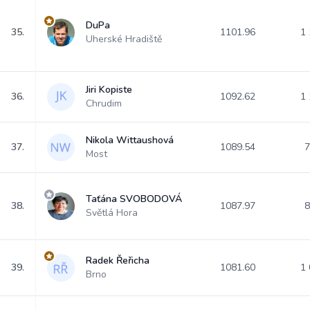
DuPa
35.
1101.96
1 
Uherské Hradiště
Jiri Kopiste
36.
1092.62
1 
Chrudim
Nikola Wittaushová
37.
1089.54
7
Most
Taťána SVOBODOVÁ
38.
1087.97
8
Světlá Hora
Radek Řeřicha
39.
1081.60
1 
Brno