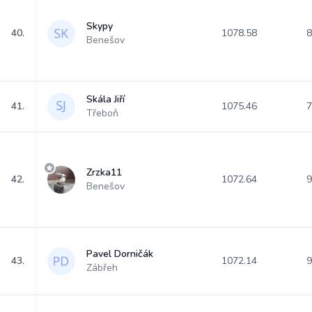
Skypy
40.
1078.58
8
Benešov
Skála Jiří
41.
1075.46
7
Třeboň
Zrzka11
42.
1072.64
9
Benešov
Pavel Dorničák
43.
1072.14
9
Zábřeh