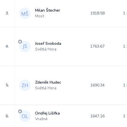
Milan Štecher
3.
1918.58
1 
Most
Josef Svoboda
4.
1763.67
1 
Světlá Hora
Zdeněk Hudec
5.
1690.34
1 
Světlá Hora
Ondřej Lišifka
6.
1647.16
1 
Vražné