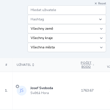
Reset
Hashtag
POČET
#
UŽIVATEL
BODŮ
V
Josef Svoboda
1.
1763.67
Světlá Hora