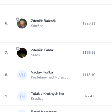
Zdeněk Balcařík
6.
1226.11
Smržice
Zdeněk Čabla
7.
1188.11
Slaný
Vaclav Huňka
8.
1113.10
Kostelany nad Moravou
Tulák z Krušných hor
9.
972.42
Kraslice
Pavel Herzinger