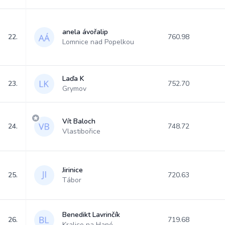
anela ávořalip
22.
760.98
Lomnice nad Popelkou
Laďa K
23.
752.70
Grymov
Vít Baloch
24.
748.72
Vlastibořice
Jirinice
25.
720.63
Tábor
Benedikt Lavrinčík
26.
719.68
Kralice na Hané