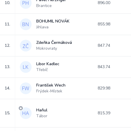
10.
896.00
Brantice
BOHUMIL NOVÁK
11.
855.98
Jihlava
Zdeňka Čermáková
12.
847.74
Mokrovraty
Libor Kadlec
13.
843.74
Třebíč
František Wech
14.
829.98
Frýdek-Místek
Haňul
15.
815.39
Tábor