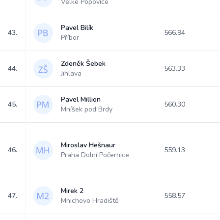
Velké Popovice
Pavel Bilík
43.
566.94
Příbor
Zdeněk Šebek
44.
563.33
Jihlava
Pavel Million
45.
560.30
Mníšek pod Brdy
Miroslav Hešnaur
46.
559.13
Praha Dolní Počernice
Mirek 2
47.
558.57
Mnichovo Hradiště