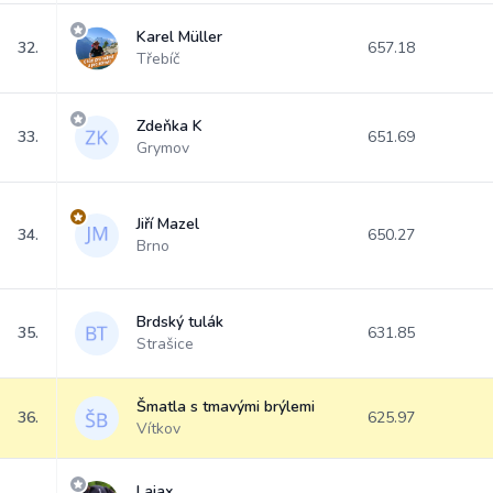
Karel Müller
32.
657.18
Třebíč
Zdeňka K
33.
651.69
Grymov
Jiří Mazel
34.
650.27
Brno
Brdský tulák
35.
631.85
Strašice
Šmatla s tmavými brýlemi
36.
625.97
Vítkov
Lajax