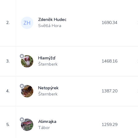
Zdeněk Hudec
2.
1690.34
Světlá Hora
Hlemýžď
3.
1468.16
Šternberk
Netopýrek
4.
1387.20
Šternberk
Alimrajka
5.
1259.29
Tábor