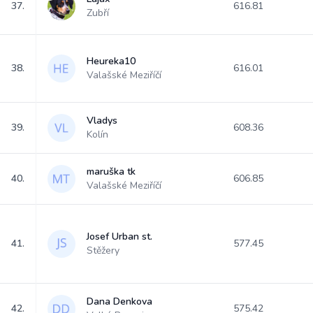
37.
616.81
Zubří
Heureka10
38.
616.01
Valašské Meziříčí
Vladys
39.
608.36
Kolín
maruška tk
40.
606.85
Valašské Meziříčí
Josef Urban st.
41.
577.45
Stěžery
Dana Denkova
42.
575.42