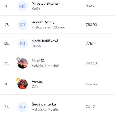
Miroslav Sklenar
16.
802.71
Kolín
Rudolf Rychlý
17.
786.90
Kralupy nad Vltavou
Marie Jedličková
18.
775.44
Bílina
Mirek52
19.
769.10
Valašské Meziříčí
Vovaic
20.
766.66
Zlín
Šedá panterka
21.
761.71
Valašské Meziříčí