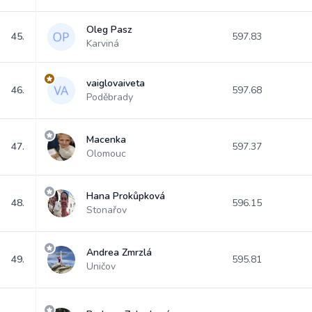
Oleg Pasz
45.
597.83
Karviná
vaiglovaiveta
46.
597.68
Poděbrady
Macenka
47.
597.37
Olomouc
Hana Prokůpková
48.
596.15
Stonařov
Andrea Zmrzlá
49.
595.81
Uničov