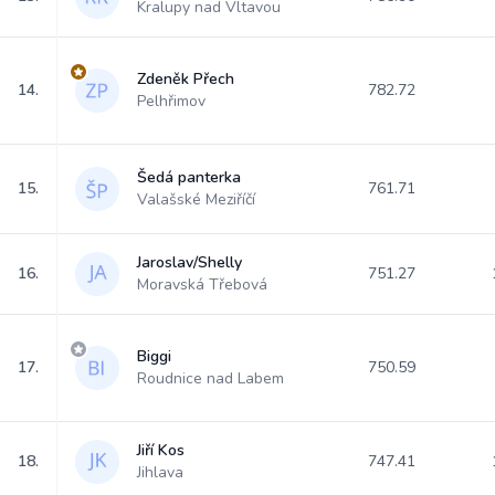
Kralupy nad Vltavou
Zdeněk Přech
14.
782.72
Pelhřimov
Šedá panterka
15.
761.71
Valašské Meziříčí
Jaroslav/Shelly
16.
751.27
Moravská Třebová
Biggi
17.
750.59
Roudnice nad Labem
Jiří Kos
18.
747.41
Jihlava