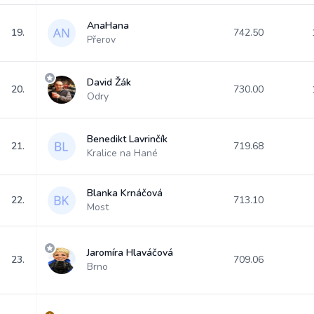
AnaHana
19.
742.50
Přerov
David Žák
20.
730.00
Odry
Benedikt Lavrinčík
21.
719.68
Kralice na Hané
Blanka Krnáčová
22.
713.10
Most
Jaromíra Hlaváčová
23.
709.06
Brno