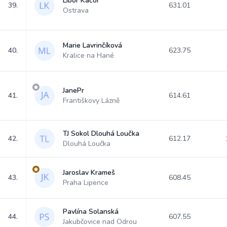
Libor Kačor
39.
631.01
Ostrava
Marie Lavrinčíková
40.
623.75
Kralice na Hané
JanePr
41.
614.61
Františkovy Lázně
TJ Sokol Dlouhá Loučka
42.
612.17
Dlouhá Loučka
Jaroslav Krameš
43.
608.45
Praha Lipence
Pavlína Solanská
44.
607.55
Jakubčovice nad Odrou