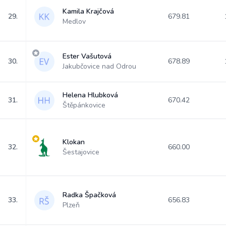
Kamila Krajčová
29.
679.81
Medlov
Ester Vašutová
30.
678.89
Jakubčovice nad Odrou
Helena Hlubková
31.
670.42
Štěpánkovice
Klokan
32.
660.00
Šestajovice
Radka Špačková
33.
656.83
Plzeň