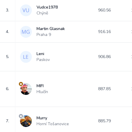
Vudce1978
3.
960.56
Chýně
Martin Glasnak
4.
916.16
Praha 9
Leni
5.
906.86
Paskov
MIFI
6.
887.85
Hlučín
Murry
7.
885.79
Horní Tošanovice