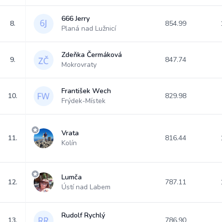
666 Jerry
8.
854.99
Planá nad Lužnicí
Zdeňka Čermáková
9.
847.74
Mokrovraty
František Wech
10.
829.98
Frýdek-Místek
Vrata
11.
816.44
Kolín
Lumča
12.
787.11
Ústí nad Labem
Rudolf Rychlý
13.
786.90