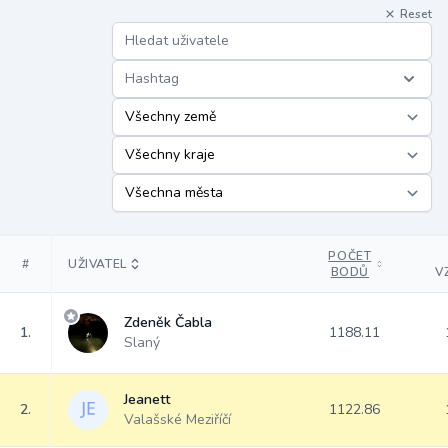
Reset
Hashtag
POČET
#
UŽIVATEL
BODŮ
V
Zdeněk Čabla
1.
1188.11
Slaný
Jeanett
2.
1122.86
Valašské Meziříčí